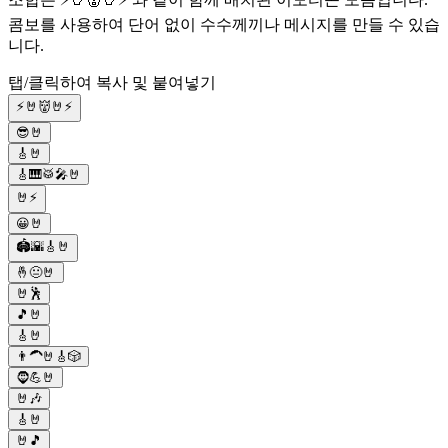
콤보를 사용하여 단어 없이 수수께끼나 메시지를 만들 수 있습
니다.
탭/클릭하여 복사 및 붙여넣기
⚡🤘👹🤘⚡
😎🤘
🎸🤘
🎸🎹🥁🎤🤘
🤘⚡
😀🤘
🏟🌇🎸🤘
🤞😐🤘
🤘🕺
🎵🤘
🎸🤘
👨‍🦱🤘🎸🎲
🧔💪🤘
🤘🎶
🎸🤘
🤘🎵