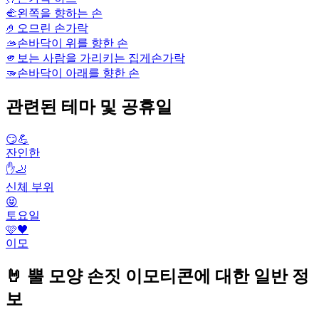
🫲
왼쪽을 향하는 손
🤌
오므린 손가락
🫴
손바닥이 위를 향한 손
🫵
보는 사람을 가리키는 집게손가락
🫳
손바닥이 아래를 향한 손
관련된 테마 및 공휴일
😏💪
잔인한
✋🦶
신체 부위
😝
토요일
🩷🖤
이모
🤘 뿔 모양 손짓 이모티콘에 대한 일반 정
보