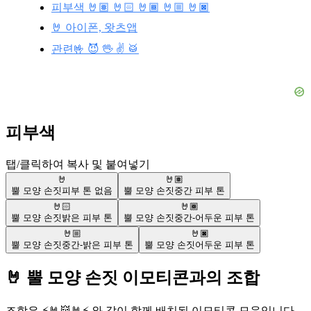
피부색 🤘🏽 🤘🏻 🤘🏾 🤘🏼 🤘🏿
🤘 아이폰, 왓츠앱
관련🤟 😈 🖖 ✌️ 🥁
피부색
탭/클릭하여 복사 및 붙여넣기
🤘
🤘🏽
뿔 모양 손짓
피부 톤 없음
뿔 모양 손짓
중간 피부 톤
🤘🏻
🤘🏾
뿔 모양 손짓
밝은 피부 톤
뿔 모양 손짓
중간-어두운 피부 톤
🤘🏼
🤘🏿
뿔 모양 손짓
중간-밝은 피부 톤
뿔 모양 손짓
어두운 피부 톤
🤘 뿔 모양 손짓 이모티콘과의 조합
조합은 ⚡🤘👹🤘⚡ 와 같이 함께 배치된 이모티콘 모음입니다.