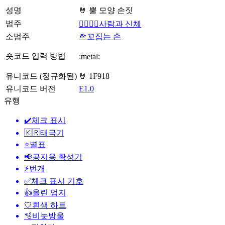
성명
🤘 뿔 모양 손짓
범주
👩‍❤️‍💋‍👨사람과 신체
소범주
🤏꼬집는 손
숏코드 입력 방법
:metal:
유니코드 (정규화된)
🤘 1F918
유니코드 버전
E1.0
유행
✔️
체크 표시
🇰🇷
태극기
⭐
별표
📢
공지용 확성기
⚡
번개
✅
체크 표시 기호
👍
올린 엄지
🤍
흰색 하트
🫧
비눗방울