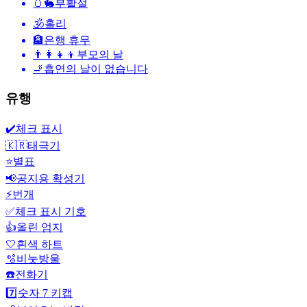
🥚🐇
부활절
🕉
홀리
🏦
은행 휴무
👨‍👩‍👧‍👦
부모의 날
🚬
흡연의 날이 없습니다
유행
✔️
체크 표시
🇰🇷
태극기
⭐
별표
📢
공지용 확성기
⚡
번개
✅
체크 표시 기호
👍
올린 엄지
🤍
흰색 하트
🫧
비눗방울
☎️
전화기
7️⃣
숫자 7 키캡