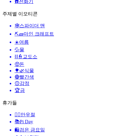
☎️
전화기
주제별 이모티콘
🕸️
스파이더 맨
⛏🧱
마인 크래프트
☀️
여름
💦
물
⛓️👮
교도소
🤑
돈
🌳🌿
식물
🔴
빨간색
🙃
감정
🏆
금
휴가들
🙆‍♂️
만우절
📚
Pi Day
🛍
검은 금요일