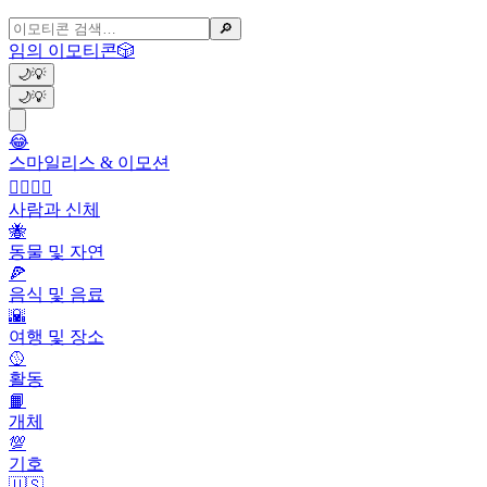
🔎
임의 이모티콘
🎲
🌙
💡
🌙
💡
😂
스마일리스 & 이모션
👩‍❤️‍💋‍👨
사람과 신체
🐝
동물 및 자연
🍕
음식 및 음료
🌇
여행 및 장소
🥎
활동
📙
개체
💯
기호
🇺🇸