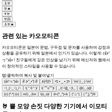
🎸🤘
🤘🔥
✝🤘
🤘📀
🎸🤘🔥
관련 있는 카오모티콘
카오모티콘은 일본어 문법, 구두점 및 문자를 사용하여 감정과
상황을 공유하기 위해 일본에서 인기가 있습니다. 이렇게: (👍°
ヮ°)👍 ! 친구들에게 깊은 인상을 남기기 위해 메신저와 웹에서
이 창의적인 스타일을 사용할 수 있습니다.
탭/클릭하여 복사 및 붙여넣기
(👍°ヮ°)👍
✌.|•͡˘‿•͡˘|.✌
ᕕ(ᐛ)ᕗ
ᕙ( • ‿ • )ᕗ
\m/ (-_-) \m/
~\_(~_~)_/~
\( ° 0 ° )/
l( ▔o▔)l
,,/(~\|||_~)\,,
@(-_-)@
(v) (*-*) (v)
m/(-_-)\m
\(o_o)/
d=(^_^)=b
(°♤°)
( ͡° ͜ʖ ͡°)🤘
🤘 뿔 모양 손짓 다양한 기기에서 이모티