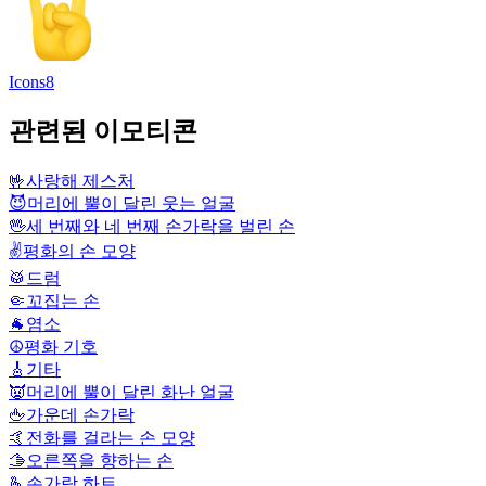
Icons8
관련된 이모티콘
🤟
사랑해 제스처
😈
머리에 뿔이 달린 웃는 얼굴
🖖
세 번째와 네 번째 손가락을 벌린 손
✌️
평화의 손 모양
🥁
드럼
🤏
꼬집는 손
🐐
염소
☮️
평화 기호
🎸
기타
👿
머리에 뿔이 달린 화난 얼굴
🖕
가운데 손가락
🤙
전화를 걸라는 손 모양
🫱
오른쪽을 향하는 손
🫰
손가락 하트