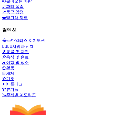
💨
불어오는 바람
🎉
파티 폭죽
📍
둥근 압정
❤️
빨간색 하트
컬렉션
😂
스마일리스 & 이모션
👩‍❤️‍💋‍👨
사람과 신체
🐝
동물 및 자연
🍕
음식 및 음료
🌇
여행 및 장소
🥎
활동
📙
개체
💯
기호
🇺🇸
플래그
🎊
휴가들
🦄
주제별 이모티콘