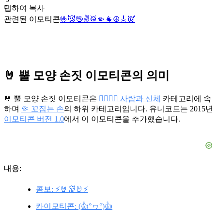
탭하여 복사
관련된 이모티콘
🤟
😈
🖖
✌️
🥁
🤏
🐐
☮️
🎸
👿
🤘 뿔 모양 손짓 이모티콘의 의미
🤘 뿔 모양 손짓 이모티콘은
👩‍❤️‍💋‍👨 사람과 신체
카테고리에 속
하며
🤏 꼬집는 손
의 하위 카테고리입니다. 유니코드는 2015년
이모티콘 버전 1.0
에서 이 이모티콘을 추가했습니다.
내용:
콤보: ⚡🤘👹🤘⚡
카이모티콘: (👍°ヮ°)👍