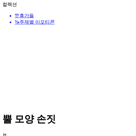
컬렉션
🎊
휴가들
🦄
주제별 이모티콘
뿔 모양 손짓
🤘