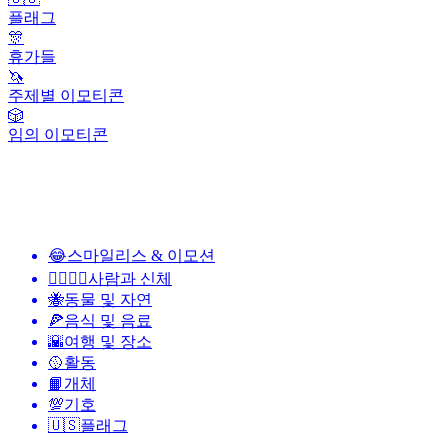
플래그
🎊
휴가들
🦄
주제별 이모티콘
🎲
임의 이모티콘
😂
스마일리스 & 이모션
👩‍❤️‍💋‍👨
사람과 신체
🐝
동물 및 자연
🍕
음식 및 음료
🌇
여행 및 장소
🥎
활동
📙
개체
💯
기호
🇺🇸
플래그