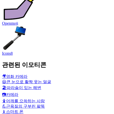
Openmoji
Icons8
관련된 이모티콘
🎥
영화 카메라
😃
큰 눈으로 활짝 웃는 얼굴
🏖️
파라솔이 있는 해변
📷
카메라
🤷
어깨를 으쓱하는 사람
💪
근육질의 구부린 팔뚝
📱
스마트 폰