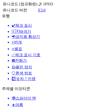
유니코드 (정규화된)
🤳 1F933
유니코드 버전
E3.0
유행
✔️
체크 표시
🇰🇷
태극기
📢
공지용 확성기
⚡
번개
⭐
별표
✅
체크 표시 기호
☎️
전화기
👍
올린 엄지
🤍
흰색 하트
7️⃣
숫자 7 키캡
주제별 이모티콘
🕸️
스파이더 맨
☀️
여름