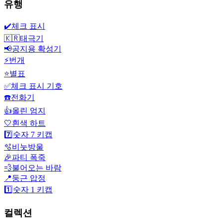
유행
✔️
체크 표시
🇰🇷
태극기
📢
공지용 확성기
⚡
번개
⭐
별표
✅
체크 표시 기호
☎️
전화기
👍
올린 엄지
🤍
흰색 하트
7️⃣
숫자 7 키캡
🫧
비눗방울
🎉
파티 폭죽
💨
불어오는 바람
📍
둥근 압정
1️⃣
숫자 1 키캡
컬렉션