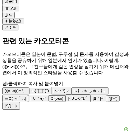
🤳👑💁‍♀️
💁‍♀️💅🤳
🤳📞
👩‍🎤🎤💃🤳
🤳💄💋
관련 있는 카오모티콘
카오모티콘은 일본어 문법, 구두점 및 문자를 사용하여 감정과
상황을 공유하기 위해 일본에서 인기가 있습니다. 이렇게:
(◍•ᴗ•◍)✧*。 ! 친구들에게 깊은 인상을 남기기 위해 메신저와
웹에서 이 창의적인 스타일을 사용할 수 있습니다.
탭/클릭하여 복사 및 붙여넣기
(◍•ᴗ•◍)✧*。
ԅ( ͒ ۝ ͒ )ᕤ
|･ω･`*)ッ
ԅ╏ ˵ ⊚ ◡ ⊚ ˵ ╏┐
三⊂( っ⌒◡|
|´Ｕ｀●)r”
ᕦ (òᴥó)
|ｮ０ω０*)ﾉﾞ
|Д｀|┛
ƪƪ’▿’)
|*´Д｀|ﾉ