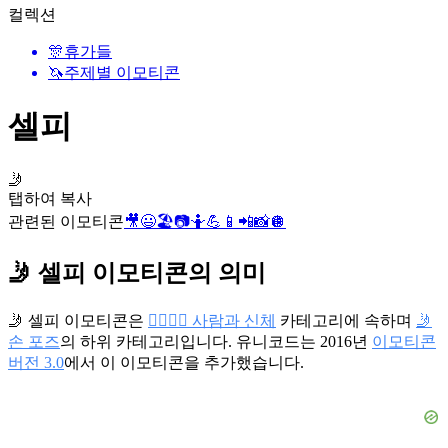
컬렉션
🎊
휴가들
🦄
주제별 이모티콘
셀피
🤳
탭하여 복사
관련된 이모티콘
🎥
😃
🏖️
📷
🤷
💪
📱
📲
📸
🪩
🤳 셀피 이모티콘의 의미
🤳 셀피 이모티콘은
👩‍❤️‍💋‍👨 사람과 신체
카테고리에 속하며
🤳
손 포즈
의 하위 카테고리입니다. 유니코드는 2016년
이모티콘
버전 3.0
에서 이 이모티콘을 추가했습니다.