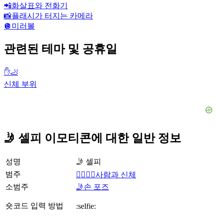
📲
화살표와 전화기
📸
플래시가 터지는 카메라
🪩
미러볼
관련된 테마 및 공휴일
✋🦶
신체 부위
🤳 셀피 이모티콘에 대한 일반 정보
성명
🤳 셀피
범주
👩‍❤️‍💋‍👨사람과 신체
소범주
🤳손 포즈
숏코드 입력 방법
:selfie: