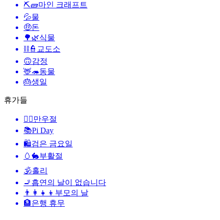
⛏🧱
마인 크래프트
💦
물
🤑
돈
🌳🌿
식물
⛓️👮
교도소
🙃
감정
🦌🦔
동물
🎂
생일
휴가들
🙆‍♂️
만우절
📚
Pi Day
🛍
검은 금요일
🥚🐇
부활절
🕉
홀리
🚬
흡연의 날이 없습니다
👨‍👩‍👧‍👦
부모의 날
🏦
은행 휴무