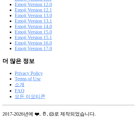
Emoji Version 12.0
Emoji Version 12.1
Emoji Version 13.0
Emoji Version 13.1
Emoji Version 14.0
Emoji Version 15.0
Emoji Version 15.1
Emoji Version 16.0
Emoji Version 17.0
더 많은 정보
Privacy Policy
Terms of Use
소개
FAQ
모든 이모티콘
2017-2026년에 ❤️, 🥛, 🐹로 제작되었습니다.