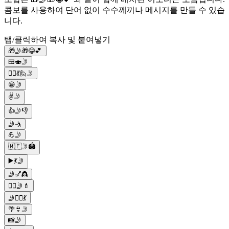
콤보를 사용하여 단어 없이 수수께끼나 메시지를 만들 수 있습
니다.
탭/클릭하여 복사 및 붙여넣기
🎁🤳🎁😂💕
🍱🍣🤳
👱‍♀️💃🙋🤳
😁🤳
✌️🤳
👍🤳👎
🤳🤺
💪🤳
🇲🇫🤳🏟️
▶️💃🤳
🤳💅👸
💁‍♀️🤳💄
🤳💁‍♀️💃
🌴👙🤳
📸🤳