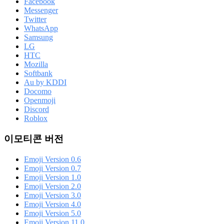
Facebook
Messenger
Twitter
WhatsApp
Samsung
LG
HTC
Mozilla
Softbank
Au by KDDI
Docomo
Openmoji
Discord
Roblox
이모티콘 버전
Emoji Version 0.6
Emoji Version 0.7
Emoji Version 1.0
Emoji Version 2.0
Emoji Version 3.0
Emoji Version 4.0
Emoji Version 5.0
Emoji Version 11.0