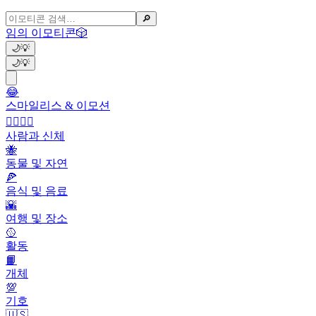
🔎
임의 이모티콘
🎲
🌙
💡
🌙
💡
😂
스마일리스 & 이모션
👩‍❤️‍💋‍👨
사람과 신체
🐝
동물 및 자연
🍕
음식 및 음료
🌇
여행 및 장소
🥎
활동
📙
개체
💯
기호
🇺🇸