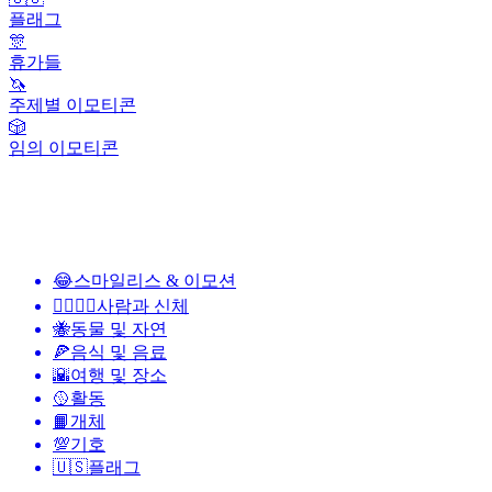
플래그
🎊
휴가들
🦄
주제별 이모티콘
🎲
임의 이모티콘
😂
스마일리스 & 이모션
👩‍❤️‍💋‍👨
사람과 신체
🐝
동물 및 자연
🍕
음식 및 음료
🌇
여행 및 장소
🥎
활동
📙
개체
💯
기호
🇺🇸
플래그