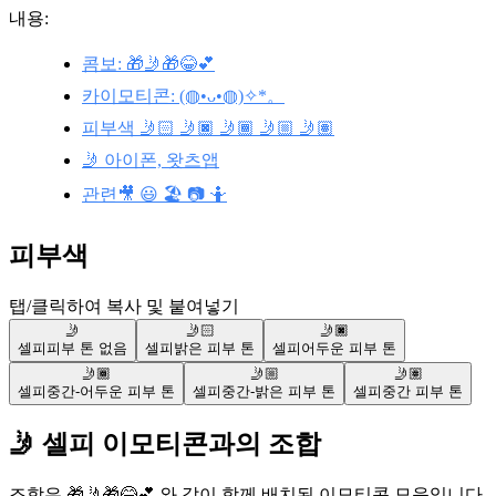
내용:
콤보: 🎁🤳🎁😂💕
카이모티콘: (◍•ᴗ•◍)✧*。
피부색 🤳🏻 🤳🏿 🤳🏾 🤳🏼 🤳🏽
🤳 아이폰, 왓츠앱
관련🎥 😃 🏖️ 📷 🤷
피부색
탭/클릭하여 복사 및 붙여넣기
🤳
🤳🏻
🤳🏿
셀피
피부 톤 없음
셀피
밝은 피부 톤
셀피
어두운 피부 톤
🤳🏾
🤳🏼
🤳🏽
셀피
중간-어두운 피부 톤
셀피
중간-밝은 피부 톤
셀피
중간 피부 톤
🤳 셀피 이모티콘과의 조합
조합은 🎁🤳🎁😂💕 와 같이 함께 배치된 이모티콘 모음입니다.