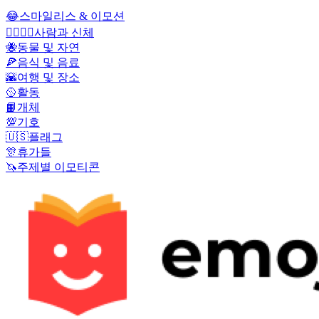
😂
스마일리스 & 이모션
👩‍❤️‍💋‍👨
사람과 신체
🐝
동물 및 자연
🍕
음식 및 음료
🌇
여행 및 장소
🥎
활동
📙
개체
💯
기호
🇺🇸
플래그
🎊
휴가들
🦄
주제별 이모티콘