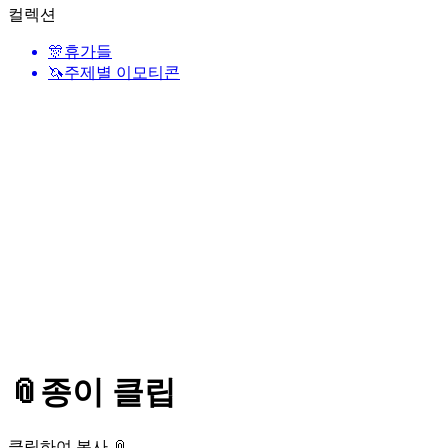
컬렉션
🎊
휴가들
🦄
주제별 이모티콘
📎
종이 클립
클릭하여 복사 📎