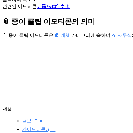
관련된 이모티콘
🧎
🗃️
✂️
🖨️
🔩
🧷
🖇️
📎 종이 클립 이모티콘의 의미
📎 종이 클립 이모티콘은
📙 개체
카테고리에 속하며
📂 사무실
내용:
콤보: 📄📎
카이모티콘: (-_-)