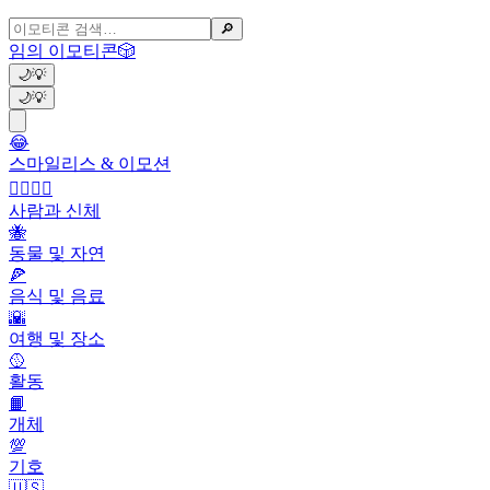
🔎
임의 이모티콘
🎲
🌙
💡
🌙
💡
😂
스마일리스 & 이모션
👩‍❤️‍💋‍👨
사람과 신체
🐝
동물 및 자연
🍕
음식 및 음료
🌇
여행 및 장소
🥎
활동
📙
개체
💯
기호
🇺🇸