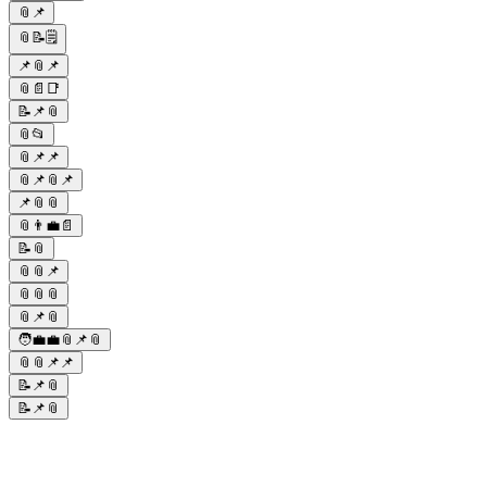
📎📌
📎📝🗒️
📌📎📌
📎📄📑
📝📌📎
📎📂
📎📌📌
📎📌📎📌
📌📎📎
📎👨‍💼📄
📝📎
📎📎📌
📎📎📎
📎📌📎
🧑‍💼💼📎📌📎
📎📎📌📌
📝📌📎
📝📌📎