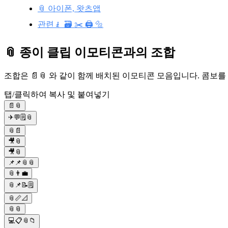
📎 아이폰, 왓츠앱
관련🧎 🗃️ ✂️ 🖨️ 🔩
📎 종이 클립 이모티콘과의 조합
조합은 📄📎 와 같이 함께 배치된 이모티콘 모음입니다. 콤보
탭/클릭하여 복사 및 붙여넣기
📄📎
✈💬🗒📎
📎📄
🎥📎
🎥📎
📌📌📎📎
📎👨‍💼
📎📌📝🗒️
📎📏📐
📎📎
💻📋📎📁