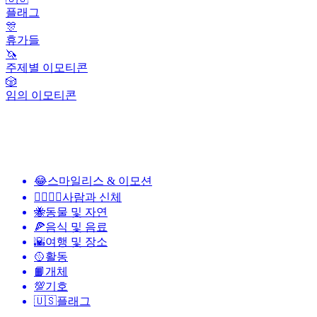
플래그
🎊
휴가들
🦄
주제별 이모티콘
🎲
임의 이모티콘
😂
스마일리스 & 이모션
👩‍❤️‍💋‍👨
사람과 신체
🐝
동물 및 자연
🍕
음식 및 음료
🌇
여행 및 장소
🥎
활동
📙
개체
💯
기호
🇺🇸
플래그