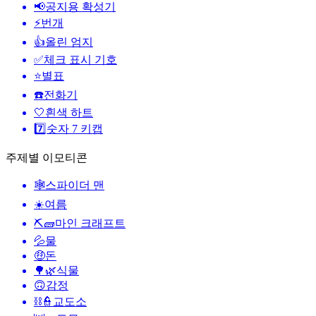
📢
공지용 확성기
⚡
번개
👍
올린 엄지
✅
체크 표시 기호
⭐
별표
☎️
전화기
🤍
흰색 하트
7️⃣
숫자 7 키캡
주제별 이모티콘
🕸️
스파이더 맨
☀️
여름
⛏🧱
마인 크래프트
💦
물
🤑
돈
🌳🌿
식물
🙃
감정
⛓️👮
교도소