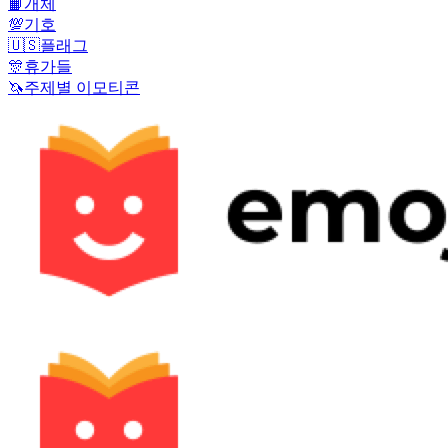
📙
개체
💯
기호
🇺🇸
플래그
🎊
휴가들
🦄
주제별 이모티콘