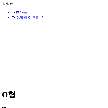
컬렉션
🎊
휴가들
🦄
주제별 이모티콘
O형