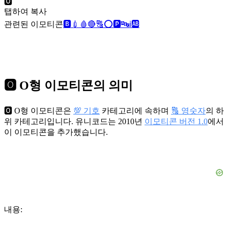
🅾️
탭하여 복사
관련된 이모티콘
🅱️
💉
🩸
🔴
🔠
⭕
🅿️
🔤
ℹ️
🆎
🅾️ O형 이모티콘의 의미
🅾️ O형 이모티콘은
💯 기호
카테고리에 속하며
🔠 영숫자
의 하
위 카테고리입니다. 유니코드는 2010년
이모티콘 버전 1.0
에서
이 이모티콘을 추가했습니다.
내용: