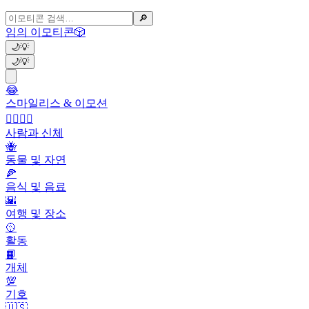
🔎
임의 이모티콘
🎲
🌙
💡
🌙
💡
😂
스마일리스 & 이모션
👩‍❤️‍💋‍👨
사람과 신체
🐝
동물 및 자연
🍕
음식 및 음료
🌇
여행 및 장소
🥎
활동
📙
개체
💯
기호
🇺🇸