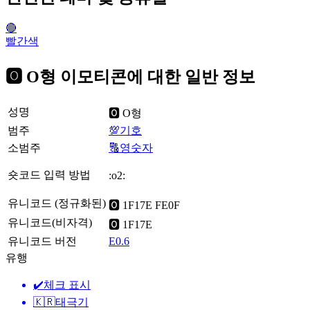
🔴
빨간색
🅾️ O형 이모티콘에 대한 일반 정보
성명
🅾️ O형
범주
💯기호
소범주
🔠영숫자
숏코드 입력 방법
:o2:
유니코드 (정규화된)
🅾️ 1F17E FE0F
유니코드(비자격)
🅾 1F17E
유니코드 버전
E0.6
유행
✔️
체크 표시
🇰🇷
태극기