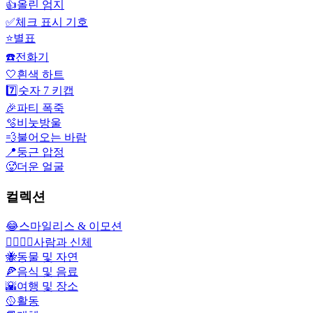
👍
올린 엄지
✅
체크 표시 기호
⭐
별표
☎️
전화기
🤍
흰색 하트
7️⃣
숫자 7 키캡
🎉
파티 폭죽
🫧
비눗방울
💨
불어오는 바람
📍
둥근 압정
🥵
더운 얼굴
컬렉션
😂
스마일리스 & 이모션
👩‍❤️‍💋‍👨
사람과 신체
🐝
동물 및 자연
🍕
음식 및 음료
🌇
여행 및 장소
🥎
활동