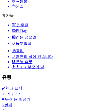
🦌🦔
동물
🎂
생일
휴가들
🙆‍♂️
만우절
📚
Pi Day
🛍
검은 금요일
🥚🐇
부활절
🕉
홀리
🚬
흡연의 날이 없습니다
🏦
은행 휴무
👨‍👩‍👧‍👦
부모의 날
유행
✔️
체크 표시
🇰🇷
태극기
📢
공지용 확성기
⚡
번개