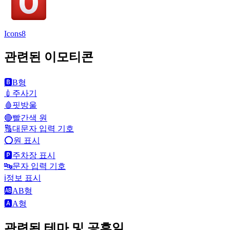
Icons8
관련된 이모티콘
🅱️
B형
💉
주사기
🩸
핏방울
🔴
빨간색 원
🔠
대문자 입력 기호
⭕
원 표시
🅿️
주차장 표시
🔤
문자 입력 기호
ℹ️
정보 표시
🆎
AB형
🅰️
A형
관련된 테마 및 공휴일