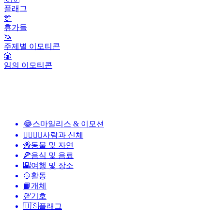
플래그
🎊
휴가들
🦄
주제별 이모티콘
🎲
임의 이모티콘
😂
스마일리스 & 이모션
👩‍❤️‍💋‍👨
사람과 신체
🐝
동물 및 자연
🍕
음식 및 음료
🌇
여행 및 장소
🥎
활동
📙
개체
💯
기호
🇺🇸
플래그