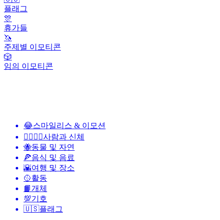
플래그
🎊
휴가들
🦄
주제별 이모티콘
🎲
임의 이모티콘
😂
스마일리스 & 이모션
👩‍❤️‍💋‍👨
사람과 신체
🐝
동물 및 자연
🍕
음식 및 음료
🌇
여행 및 장소
🥎
활동
📙
개체
💯
기호
🇺🇸
플래그