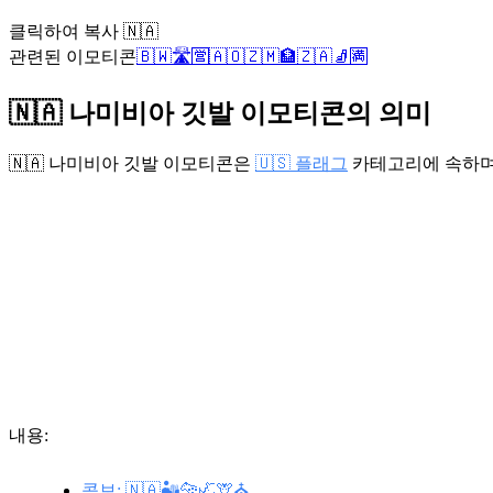
클릭하여 복사 🇳🇦
관련된 이모티콘
🇧🇼
🛣️
🈺
🇦🇴
🇿🇲
🏦
🇿🇦
🧦
🈵
🇳🇦 나미비아 깃발 이모티콘의 의미
🇳🇦 나미비아 깃발 이모티콘은
🇺🇸 플래그
카테고리에 속하
내용:
콤보: 🇳🇦🏜️🐆🦏🦒⛪