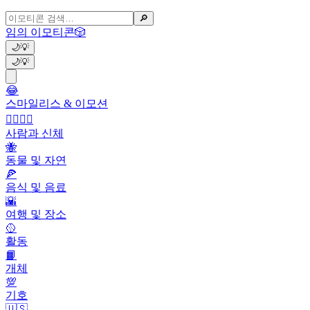
🔎
임의 이모티콘
🎲
🌙
💡
🌙
💡
😂
스마일리스 & 이모션
👩‍❤️‍💋‍👨
사람과 신체
🐝
동물 및 자연
🍕
음식 및 음료
🌇
여행 및 장소
🥎
활동
📙
개체
💯
기호
🇺🇸