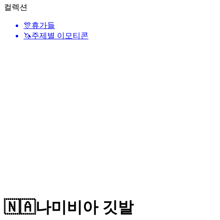
컬렉션
🎊
휴가들
🦄
주제별 이모티콘
🇳🇦
나미비아 깃발