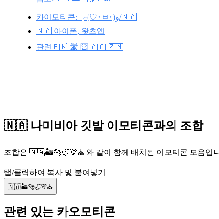
카이모티콘: ╭(♡･ㅂ･)و/🇳🇦
🇳🇦 아이폰, 왓츠앱
관련🇧🇼 🛣️ 🈺 🇦🇴 🇿🇲
🇳🇦 나미비아 깃발 이모티콘과의 조합
조합은 🇳🇦🏜️🐆🦏🦒⛪ 와 같이 함께 배치된 이모티콘 모
탭/클릭하여 복사 및 붙여넣기
🇳🇦🏜️🐆🦏🦒⛪
관련 있는 카오모티콘