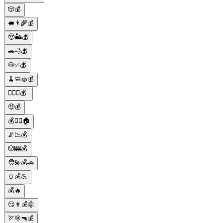
🎲💰
🐖👨‍🌾💰
🤠🏜️💰
🚗💨💰
🐶✅💰
🧹🧼🧽💰
🕵️‍♂️💼💰
🤑💰
💰🏃‍♂️🏠
🦵📉💰
🎲🎰💰
🧑💫💰🚗
🥚💰💪
💰🔥
😏👨💰🤖
🏹🎯🔫💰