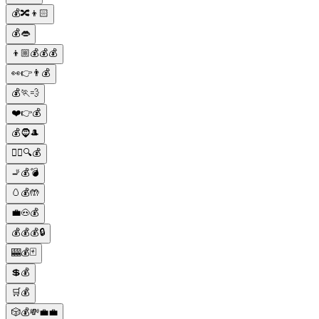
💰🔀👦🏻
💰👄
👦🏼💰💰💰
👀👉👨💰
💰🏃💨
❤️👉💰
💰🧔🎩
🕵️‍♂️🔍💰
🚬💰💣
🥚💰🤲
💼🐽💰
💰💰💰🔒
🎰💰🃏
💲💰
🛒💰
🎲💰💸💼💼