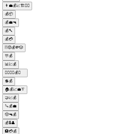
👨‍💼💰📈🏗👷‍♀️
💰📦
💰💼🔫
💰🔨
💰💳
🃏🤑💰💸🎲
🎊💰
📊💹💰
🕵️‍♂️🔫🚗💰👑
💲💰
🏠💰📈💼👔
🤝📈💰
🔪💰💼
🤠🔫💰
💰🔒👤
🏦💳💰