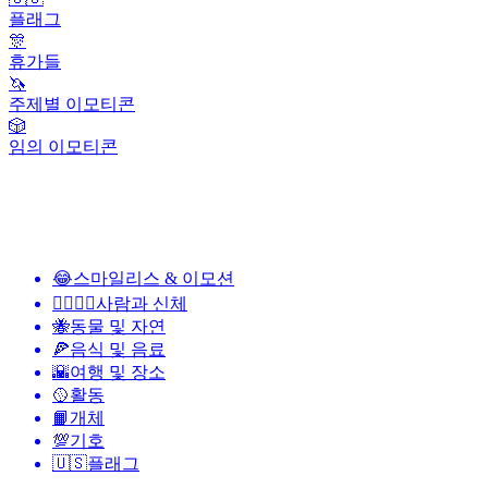
플래그
🎊
휴가들
🦄
주제별 이모티콘
🎲
임의 이모티콘
😂
스마일리스 & 이모션
👩‍❤️‍💋‍👨
사람과 신체
🐝
동물 및 자연
🍕
음식 및 음료
🌇
여행 및 장소
🥎
활동
📙
개체
💯
기호
🇺🇸
플래그