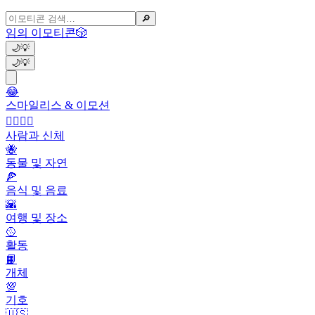
🔎
임의 이모티콘
🎲
🌙
💡
🌙
💡
😂
스마일리스 & 이모션
👩‍❤️‍💋‍👨
사람과 신체
🐝
동물 및 자연
🍕
음식 및 음료
🌇
여행 및 장소
🥎
활동
📙
개체
💯
기호
🇺🇸