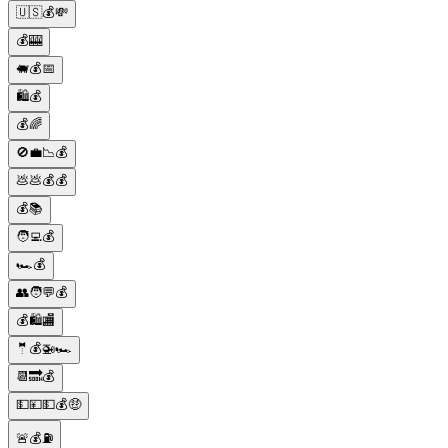
🇺🇸💰💸
💰🎰
🐖💰📅
🛍️💰
💰🌈
🚫💼📉💰
💩💩💰💰
💰📚
🧑‍💻💰
🏎️💰
👥🧑💬💰
💰🛍️🏬
🤵💰🚁🏎
📆🔜💰
💵💴💵💰🤑
🚨💰⛽