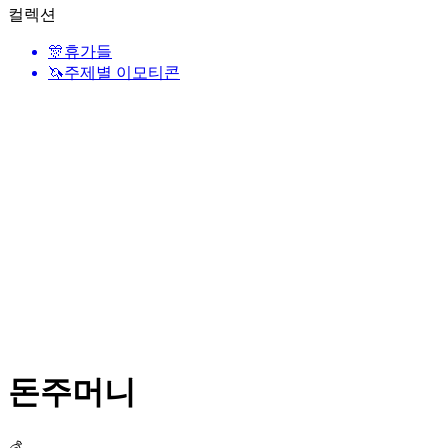
컬렉션
🎊
휴가들
🦄
주제별 이모티콘
돈주머니