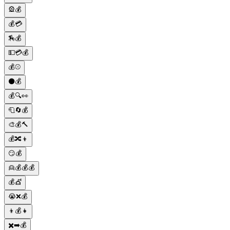
🎡💰
💰💳
🏇💰
💵💳💰
💰⚾
⚫💰
💰🔍👀
🧻🔄💰
🎨💰🔨
💰🔀👦
😏💰
👱💰💰💰
💰💇
😭❌💰
👦💰👧
✖️➡️💰