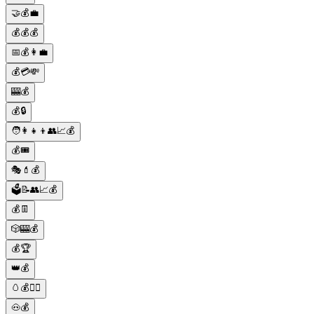
🤝💰💼
💰💰💰
📅💰👩‍💼
💰💳💸
🎰💰
💰🔒
🧑‍👩‍👧‍👦👥📈💰
💰🎟️
🎭💄💰
🗳️📝👥📈💰
💰👖
🎲🎰💰
💰🏆
👑💰
🥚💰🕵️‍♀️
🐽💰