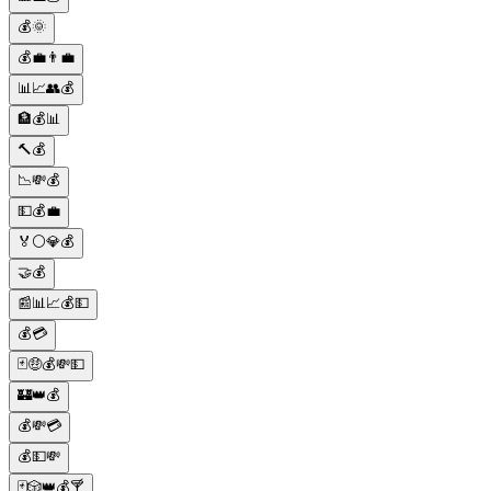
💰🌞
💰💼👨‍💼
📊📈👥💰
🏦💰📊
🔨💰
📉💸💰
💵💰💼
🏅⚪💎💰
🤝💰
📰📊📈💰💵
💰💳
🃏🤑💰💸💵
🏰👑💰
💰💸💳
💰💵💸
🃏🎲👑💰🍸