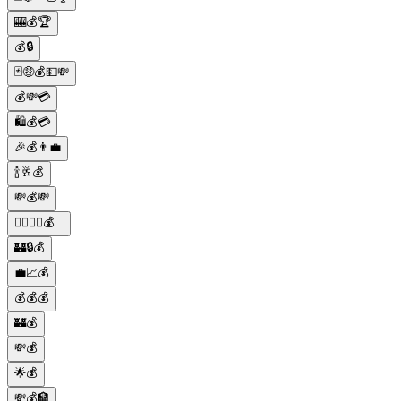
🎰💰🏆
💰🔒
🃏🤑💰💵💸
💰💸💳
🛍️💰💳
🎉💰👨‍💼
🍾🥂💰
💸💰💸
🕴🏻👨‍🏫💰
🏰🔒💰
💼📈💰
💰💰💰
🏰💰
💸💰
🌟💰
💸💰🏦