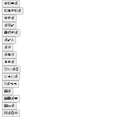
💎💵👑💰
💵💲💸💵💰
💎💸💰
💰🤑✔️
🏦💳💸💰
💰✔️⚠️
💰🪙
💰💲🛒
🎩🍀💰
🕒👉💰⌚
📈🔥📈💰
🃏💰🔫🔫
🎰💰
🎰🏨💰👑
🎰🎫💰
💌💰💍👰