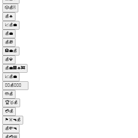
🎲💰🃏
💰🔥
📈💰💼
💰💼
💰🎁
🏦💼💰
💰💎
💰💼🏢🔥🚒
📈💰💼
🕵️‍♂️💰💼🔫👑
🤲💰
🏆🥇💰
💳💰
🏴‍☠️🔫💰
💰💸🔫
💰💳📅