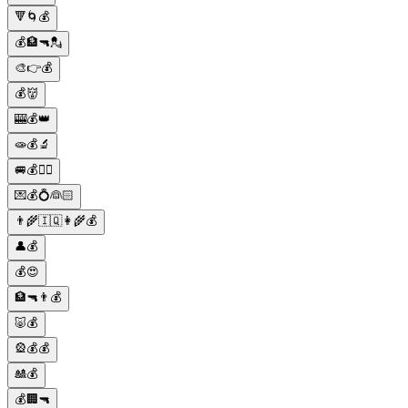
🔻🌀💰
💰🏦🔫💂
🎨👉💰
💰👹
🎰💰👑
🧫💰🔬
🚐💰👮‍♂️
💌💰💍👰🏻
👨‍🌾🇮🇶👩‍🌾💰
👤💰
💰😍
🏦🔫👨💰
🐷💰
🎡💰💰
🎎💰
💰🏢🔫