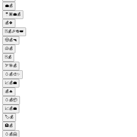
💼💰
🤵🏽💼💰
💰🍀
🃏💰🎉🍻👑
🤠💰🔫
🐚💰
🃏💰
🏹🎯💰
🥚💰🎨✨
📈💰💼
💰🔥
🥚💰📦
📈💰💼
🏷️💰
🏦💰
🥚💰🤗