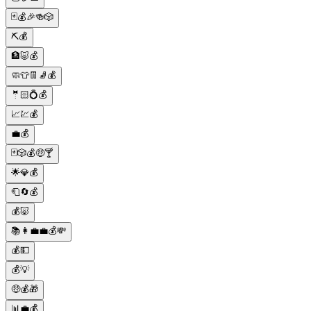
🃏💰🎉🍻🎲
⛏️💰
🏦🐷💰
🧼👕👖🧦💰
🤵🏻💍💰
📈💹💰
💼💰
🃏🎲💰🤑🍸
🌟💎💰
🧻🔄💰
💰🐷
📚👩‍💼💼💰💸
💰💵
💰💡
🤑💰🎁
📊💼💰