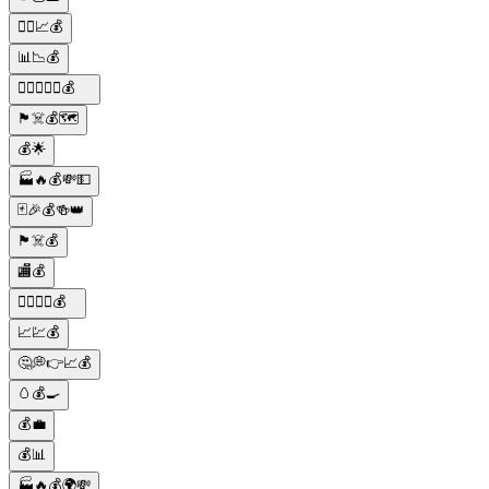
🏋️‍♂️📈💰
📊📉💰
🕵️‍♂️🔫👑🚬💰
🏴‍☠️💰🗺️
💰🌟
🏭🔥💰💸💵
🃏🎉💰🍻👑
🏴‍☠️💰
🏬💰
🕵️‍♂️🔎🥚💰
📈💹💰
🤔💭👉📈💰
🥚💰🍳
💰💼
💰📊
🏭🔥💰🌍💸