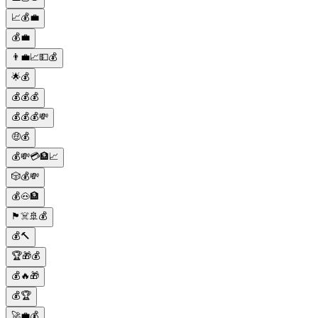
📈💰💼
💰💼
👨‍💼📈💵💰
🌟💰
💰💰💰
💰💰💰💸
🤑💰
💰💸💳🏦📈
🎲💰💸
💰🐽🏦
🏴‍☠️🚢💰
💰🔨
🏆🎁💰
💰🔥🎁
💰🏆
🚀💼💰