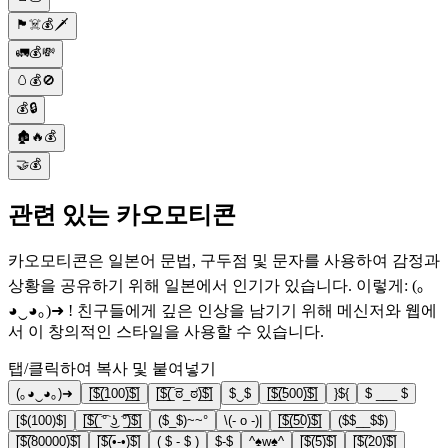
🏴‍☠️💰🗡️
🚛💰💸
🥚💰🚫
💰🔒
🏚️🔥💰
🤝💰
관련 있는 카오모티콘
카오모티콘은 일본어 문법, 구두점 및 문자를 사용하여 감정과
상황을 공유하기 위해 일본에서 인기가 있습니다. 이렇게: (｡
◕‿◕｡)➜ ! 친구들에게 깊은 인상을 남기기 위해 메신저와 웹에
서 이 창의적인 스타일을 사용할 수 있습니다.
탭/클릭하여 복사 및 붙여넣기
(｡◕‿◕｡)➜
[̲̅$̲̅(̲̅100)̲̅$̲̅]
[̲̅$̲̅(̲̅ ͡ಠ_ಠ)̲̅$̲̅]
$‿$
[̲̅$̲̅(̲̅500)̲̅$̲̅]
}${
$ ___ $
[$(100)$]
[̲̅$̲̅(̲̅ ͡° ͜ʖ ͡°̲̅)̲̅$̲̅]
($_$)~~°
\(- o -)|
[̲̅$̲̅(̲̅5̲̅0)̲̅$̲̅]
($$__$$)
[̲̅$̲̅(̲̅80000)̲̅$̲̅]
[̲̅$̲̅(̲̅•-•)̲̅$̲̅]
( $ - $ )
$-$
^♠w♠^
[̲̅$̲̅(̲̅5̲̅)̲̅$̲̅]
[̲̅$̲̅(̲̅20)̲̅$̲̅]