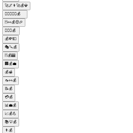
🚀🌌👨‍🚀💰💎
🕵️‍♂️🔫🍝🍷💰
🃏👀💰🤑🎉
🕵️‍♀️🔫💰
💰💸💵
🎭🔪💰
🃏💰🎰
🏢💰💼
💰🍯
🦟👀💰
📝💰
💳💰
📊💼💰
📈💰💪
📚💡💰
👨💰