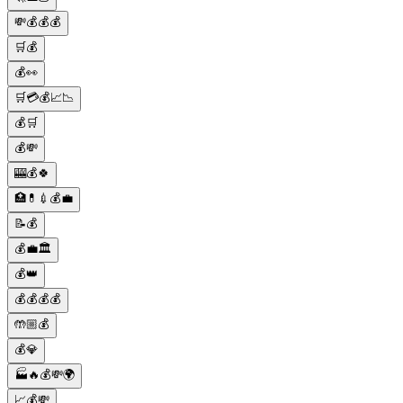
💸💰💰💰
🛒💰
💰👀
🛒💳💰📈📉
💰🛒
💰💸
🎰💰🍀
🏥💊💉💰💼
📝💰
💰💼🏛️
💰👑
💰💰💰💰
🤲🏼💰
💰💎
🏭🔥💰💸🌍
📈💰💸