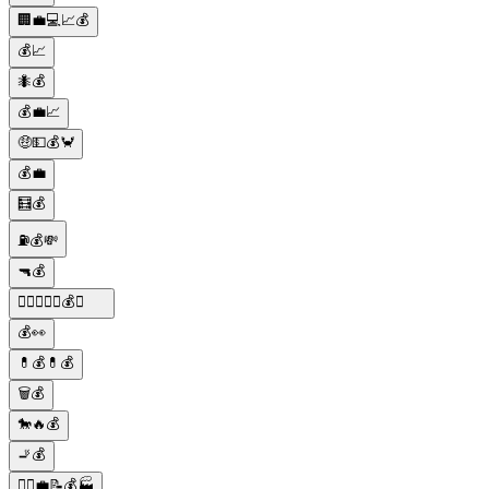
🏢💼💻📈💰
💰📈
🐜💰
💰💼📈
🤑💵💰🦀
💰💼
🧮💰
⛽️💰💸
🔫💰
🕵️‍♂️🔫🍝🍷💰🚗
💰👀
💊💰💊💰
🗑️💰
🐎🔥💰
🚬💰
👷‍♂️💼📝💰🏭