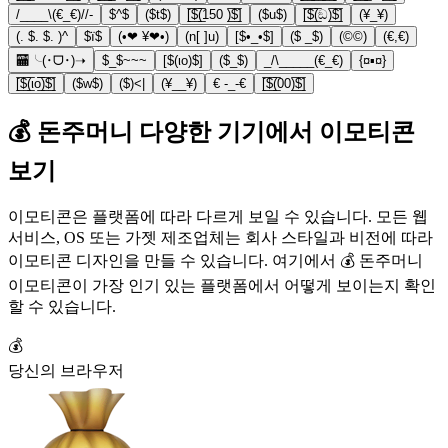
/____\(€_€)//-
$^$
($t$)
[̲̅$̲̅(̲̅150 )̲̅$̲̅]
($u$)
[̲̅$̲̅(̲̅ඞ)̲̅$̲̅]
(¥_¥)
(. $. $. )^
$ï$
(•❤ ¥❤•)
(n[ ]u)
[$•_•$]
($ _$)
(©©)
(€,€)
🏧╰(･ᗜ･)➝
$_$~~~
[$(ιο)$]
($_$)
_/\_____(€_€)
{¤▪¤}
[̲̅$̲̅(̲̅ιο̲̅̅)̲̅$̲̅]
($w$)
($)<|
(¥__¥)
€ -_-€
[̲̅$̲̅(̲̅00)̲̅$̲̅]
💰 돈주머니 다양한 기기에서 이모티콘
보기
이모티콘은 플랫폼에 따라 다르게 보일 수 있습니다. 모든 웹
서비스, OS 또는 가젯 제조업체는 회사 스타일과 비전에 따라
이모티콘 디자인을 만들 수 있습니다. 여기에서 💰 돈주머니
이모티콘이 가장 인기 있는 플랫폼에서 어떻게 보이는지 확인
할 수 있습니다.
💰
당신의 브라우저