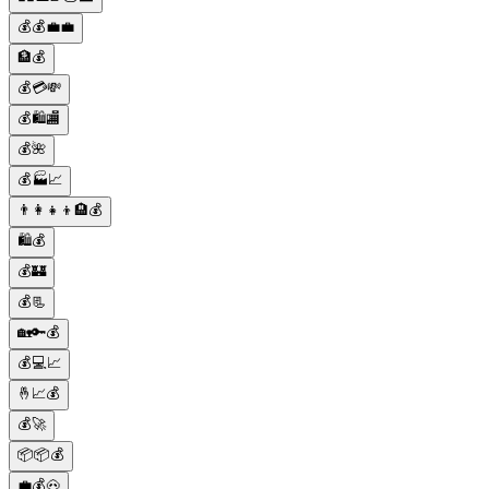
💰💰💼💼
🏦💰
💰💳💸
💰🛍️🏬
💰🌺
💰🏭📈
👨‍👩‍👧‍👦🏨💰
🛍️💰
💰🏰
💰📃
🏡🔑💰
💰💻📈
🤞📈💰
💰🚀
📦📦💰
💼💰🐽