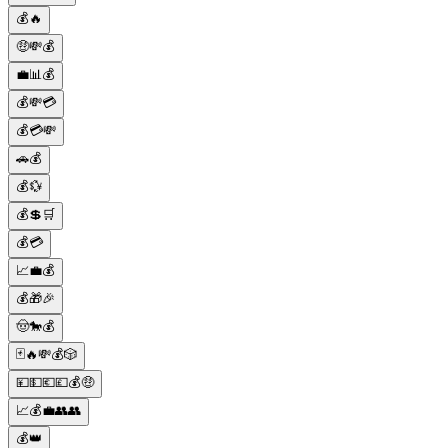
💰🔥
🤑💸💰
💼📊💰
💰💸💳
💰💳💸
🚗💰
💰💱
💰💲🛒
💰💳
📈💼💰
💰🎁🎉
🤠🐎💰
🃏🔥💸💰🎲
💴💵💶💷💰🤑
📈💰💼👥👥
💰👑