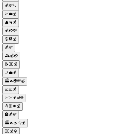
💰💸🔪
📈💼💰
👤🔫💰
💰💳💸
🐷🏦💰
💰💸
🕰️💰💳
📝👨‍⚖️💰
🚬💼💰
🏭🔥🌍💸💰
📈💹💰
📈💹💰💻🌐
🤞🏼🍀💰
🏦💰💸
🏭🔥🌫️💨💰
🦹‍♀️💰💎