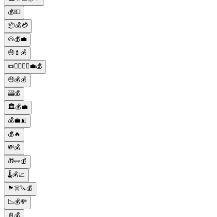
💰💵
📦💰💳
🐽💰💼
🤑💄💰
📜👨‍⚖️👩‍⚖️💼💰
🤑💰💰
🎰💰
🏛️💰💼
💰💼📊
💰🔥
💸💰
🎁👀💰
🌡️💰📈
🏴‍☠️🔪💰
📉💰💸
📄💰