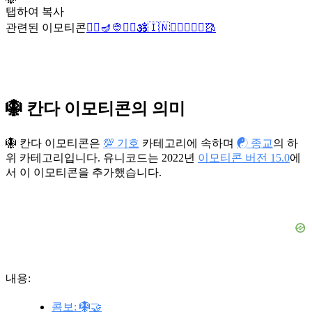
탭하여 복사
관련된 이모티콘
👳‍♂️
🪔
👳
🧘‍♀️
🕉️
🇮🇳
☸️
🧘‍♂️
👳‍♀️
🥻
🪯 칸다 이모티콘의 의미
🪯 칸다 이모티콘은
💯 기호
카테고리에 속하며
☯️ 종교
의 하
위 카테고리입니다. 유니코드는 2022년
이모티콘 버전 15.0
에
서 이 이모티콘을 추가했습니다.
내용:
콤보: 🪯🤝