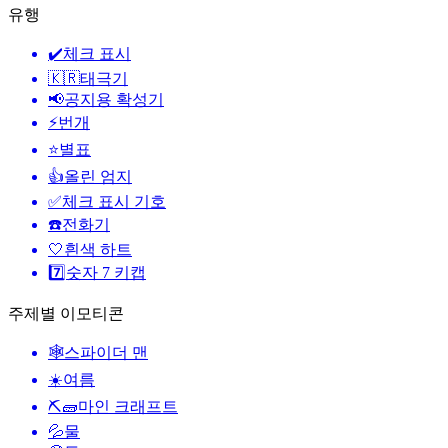
유행
✔️
체크 표시
🇰🇷
태극기
📢
공지용 확성기
⚡
번개
⭐
별표
👍
올린 엄지
✅
체크 표시 기호
☎️
전화기
🤍
흰색 하트
7️⃣
숫자 7 키캡
주제별 이모티콘
🕸️
스파이더 맨
☀️
여름
⛏🧱
마인 크래프트
💦
물