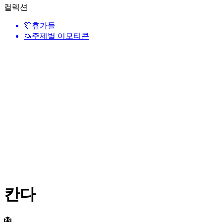
컬렉션
🎊
휴가들
🦄
주제별 이모티콘
칸다
🪯