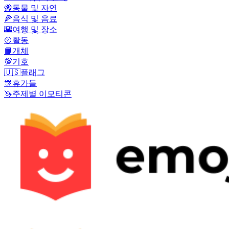
🐝
동물 및 자연
🍕
음식 및 음료
🌇
여행 및 장소
🥎
활동
📙
개체
💯
기호
🇺🇸
플래그
🎊
휴가들
🦄
주제별 이모티콘