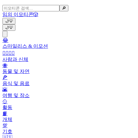
🔎
임의 이모티콘
🎲
🌙
💡
🌙
💡
😂
스마일리스 & 이모션
👩‍❤️‍💋‍👨
사람과 신체
🐝
동물 및 자연
🍕
음식 및 음료
🌇
여행 및 장소
🥎
활동
📙
개체
💯
기호
🇺🇸