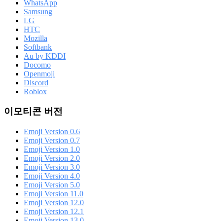
WhatsApp
Samsung
LG
HTC
Mozilla
Softbank
Au by KDDI
Docomo
Openmoji
Discord
Roblox
이모티콘 버전
Emoji Version 0.6
Emoji Version 0.7
Emoji Version 1.0
Emoji Version 2.0
Emoji Version 3.0
Emoji Version 4.0
Emoji Version 5.0
Emoji Version 11.0
Emoji Version 12.0
Emoji Version 12.1
Emoji Version 13.0