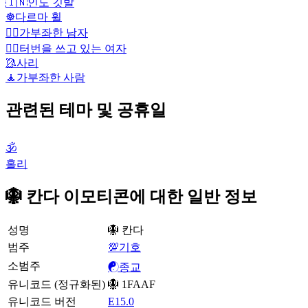
🇮🇳
인도 깃발
☸️
다르마 휠
🧘‍♂️
가부좌한 남자
👳‍♀️
터번을 쓰고 있는 여자
🥻
사리
🧘
가부좌한 사람
관련된 테마 및 공휴일
🕉
홀리
🪯 칸다 이모티콘에 대한 일반 정보
성명
🪯 칸다
범주
💯기호
소범주
☯️종교
유니코드 (정규화된)
🪯 1FAAF
유니코드 버전
E15.0