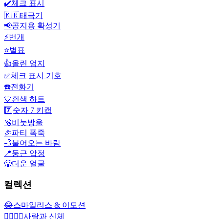
✔️
체크 표시
🇰🇷
태극기
📢
공지용 확성기
⚡
번개
⭐
별표
👍
올린 엄지
✅
체크 표시 기호
☎️
전화기
🤍
흰색 하트
7️⃣
숫자 7 키캡
🫧
비눗방울
🎉
파티 폭죽
💨
불어오는 바람
📍
둥근 압정
🥵
더운 얼굴
컬렉션
😂
스마일리스 & 이모션
👩‍❤️‍💋‍👨
사람과 신체