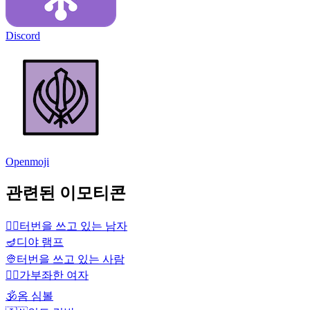
Discord
Openmoji
관련된 이모티콘
👳‍♂️
터번을 쓰고 있는 남자
🪔
디야 램프
👳
터번을 쓰고 있는 사람
🧘‍♀️
가부좌한 여자
🕉️
옴 심볼