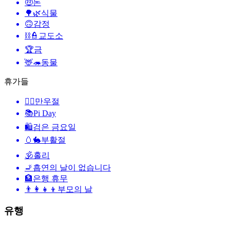
🤑
돈
🌳🌿
식물
🙃
감정
⛓️👮
교도소
🏆
금
🦌🦔
동물
휴가들
🙆‍♂️
만우절
📚
Pi Day
🛍
검은 금요일
🥚🐇
부활절
🕉
홀리
🚬
흡연의 날이 없습니다
🏦
은행 휴무
👨‍👩‍👧‍👦
부모의 날
유행