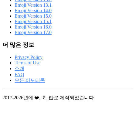
Emoji Version 13.1
Emoji Version 14.0
Emoji Version 15.0
Emoji Version 15.1
Emoji Version 16.0
Emoji Version 17.0
더 많은 정보
Privacy Policy
Terms of Use
소개
FAQ
모든 이모티콘
2017-2026년에 ❤️, 🥛, 🐹로 제작되었습니다.