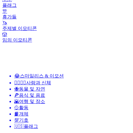
플래그
🎊
휴가들
🦄
주제별 이모티콘
🎲
임의 이모티콘
😂
스마일리스 & 이모션
👩‍❤️‍💋‍👨
사람과 신체
🐝
동물 및 자연
🍕
음식 및 음료
🌇
여행 및 장소
🥎
활동
📙
개체
💯
기호
🇺🇸
플래그