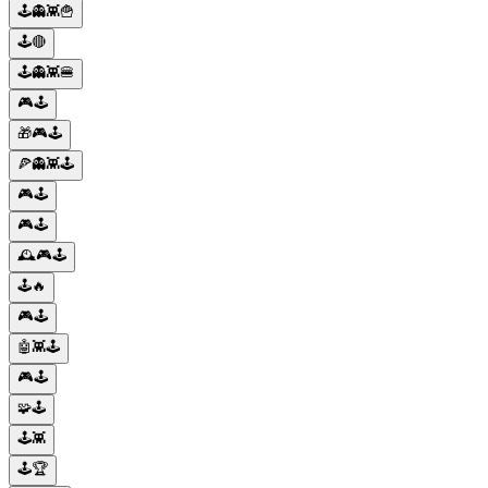
🕹️👻👾🍟
🕹️🔴
🕹️👻👾🍔
🎮🕹️
🎁🎮🕹️
🍕👻👾🕹️
🎮🕹️
🎮🕹️
🕰️🎮🕹️
🕹️🔥
🎮🕹️
🤖👾🕹️
🎮🕹️
🧩🕹️
🕹️👾
🕹️🏆