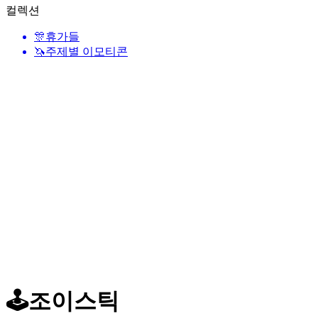
컬렉션
🎊
휴가들
🦄
주제별 이모티콘
🕹️
조이스틱