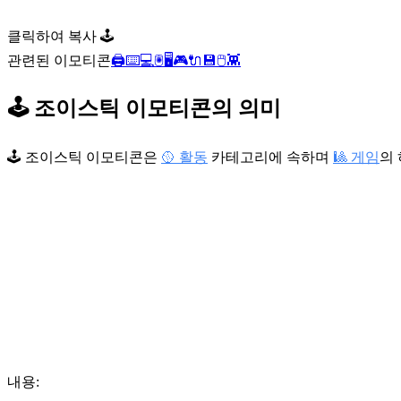
클릭하여 복사 🕹️
관련된 이모티콘
🖨️
⌨️
💻
🖲️
🖥️
🎮
🔌
💾
🖱️
👾
🕹️ 조이스틱 이모티콘의 의미
🕹️ 조이스틱 이모티콘은
🥎 활동
카테고리에 속하며
🎱 게임
의
내용: