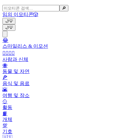
🔎
임의 이모티콘
🎲
🌙
💡
🌙
💡
😂
스마일리스 & 이모션
👩‍❤️‍💋‍👨
사람과 신체
🐝
동물 및 자연
🍕
음식 및 음료
🌇
여행 및 장소
🥎
활동
📙
개체
💯
기호
🇺🇸