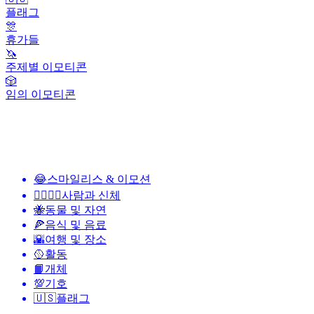
플래그
🎊
휴가들
🦄
주제별 이모티콘
🎲
임의 이모티콘
😂
스마일리스 & 이모션
👩‍❤️‍💋‍👨
사람과 신체
🐝
동물 및 자연
🍕
음식 및 음료
🌇
여행 및 장소
🥎
활동
📙
개체
💯
기호
🇺🇸
플래그