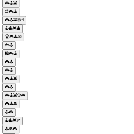
🎮🕹️👾
📺🎮🕹️
🎮🕹️👾🎲🃏
🕹️👻👾👻
🏆🎮🕹️🎲
🏞️🕹️
🛍️🎮🕹️
🎮🕹️
🎮🕹️
🎮🕹️👾
🎮🕹️
🎮🕹️👾🎲🎮
🎮🕹️👾
🕹️🎮
🕹️👻👾🍕
🕹️👾🎮