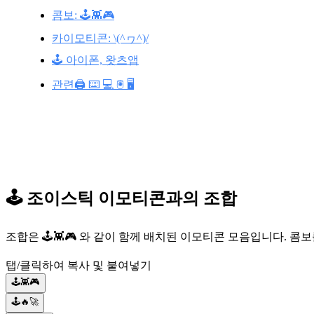
콤보: 🕹️👾🎮
카이모티콘: \(^ヮ^)/
🕹️ 아이폰, 왓츠앱
관련🖨️ ⌨️ 💻 🖲️ 🖥️
🕹️ 조이스틱 이모티콘과의 조합
조합은 🕹️👾🎮 와 같이 함께 배치된 이모티콘 모음입니다. 
탭/클릭하여 복사 및 붙여넣기
🕹️👾🎮
🕹️🔥🚀