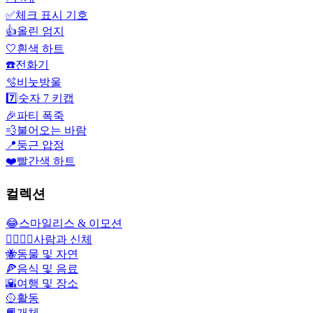
✅
체크 표시 기호
👍
올린 엄지
🤍
흰색 하트
☎️
전화기
🫧
비눗방울
7️⃣
숫자 7 키캡
🎉
파티 폭죽
💨
불어오는 바람
📍
둥근 압정
❤️
빨간색 하트
컬렉션
😂
스마일리스 & 이모션
👩‍❤️‍💋‍👨
사람과 신체
🐝
동물 및 자연
🍕
음식 및 음료
🌇
여행 및 장소
🥎
활동
📙
개체