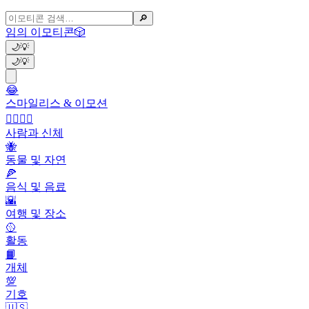
🔎
임의 이모티콘
🎲
🌙
💡
🌙
💡
😂
스마일리스 & 이모션
👩‍❤️‍💋‍👨
사람과 신체
🐝
동물 및 자연
🍕
음식 및 음료
🌇
여행 및 장소
🥎
활동
📙
개체
💯
기호
🇺🇸