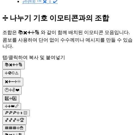
관련®️ ™️ ✖️ ♀️ ✔️
➗ 나누기 기호 이모티콘과의 조합
조합은 📚✖️➕➗🔢 와 같이 함께 배치된 이모티콘 모음입니다.
콤보를 사용하여 단어 없이 수수께끼나 메시지를 만들 수 있습
니다.
탭/클릭하여 복사 및 붙여넣기
📚✖️➕➗🔢
➗🚫©️⚠️
✖️➕➖➗♾️
🕐➗✌️❤️
8️⃣➗4️⃣
➗➕👑📏
🍕🍕🍕➗👦🏻
🏀🏀🏀➗🏆
🍔🍔🍔➗🍟