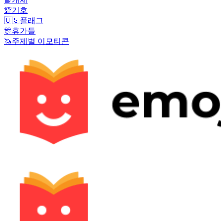
💯
기호
🇺🇸
플래그
🎊
휴가들
🦄
주제별 이모티콘