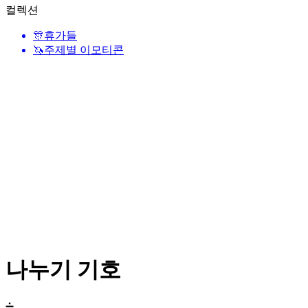
컬렉션
🎊
휴가들
🦄
주제별 이모티콘
나누기 기호
➗