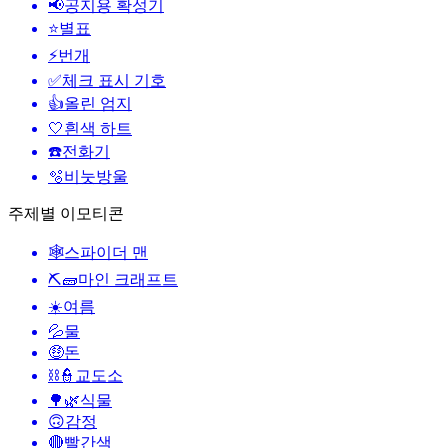
📢
공지용 확성기
⭐
별표
⚡
번개
✅
체크 표시 기호
👍
올린 엄지
🤍
흰색 하트
☎️
전화기
🫧
비눗방울
주제별 이모티콘
🕸️
스파이더 맨
⛏🧱
마인 크래프트
☀️
여름
💦
물
🤑
돈
⛓️👮
교도소
🌳🌿
식물
🙃
감정
🔴
빨간색