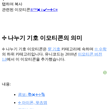
탭하여 복사
관련된 이모티콘
®️
™️
✖️
♀️
✔️
➖
➕
©️
🟰
➗ 나누기 기호 이모티콘의 의미
➗ 나누기 기호 이모티콘은
💯 기호
카테고리에 속하며
♾️ 수학
의 하위 카테고리입니다. 유니코드는 2010년
이모티콘 버전
1.0
에서 이 이모티콘을 추가했습니다.
내용:
콤보: 📚✖️➕➗🔢
➗ 아이폰, 왓츠앱