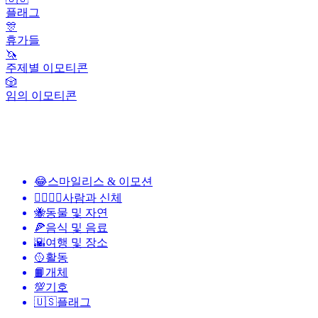
플래그
🎊
휴가들
🦄
주제별 이모티콘
🎲
임의 이모티콘
😂
스마일리스 & 이모션
👩‍❤️‍💋‍👨
사람과 신체
🐝
동물 및 자연
🍕
음식 및 음료
🌇
여행 및 장소
🥎
활동
📙
개체
💯
기호
🇺🇸
플래그