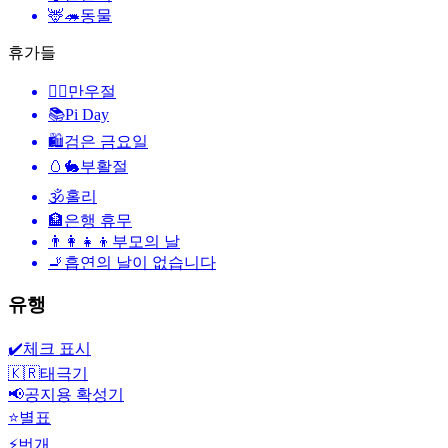
🦌🦔
동물
휴가들
🙆‍♂️
만우절
📚
Pi Day
🛍
검은 금요일
🥚🐇
부활절
🕉
홀리
🏦
은행 휴무
👨‍👩‍👧‍👦
부모의 날
🚬
흡연의 날이 없습니다
유행
✔️
체크 표시
🇰🇷
태극기
📢
공지용 확성기
⭐
별표
⚡
번개