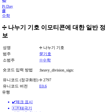
📚
Pi Day
📘
수학
➗ 나누기 기호 이모티콘에 대한 일반 정
보
성명
➗ 나누기 기호
범주
💯기호
소범주
♾️수학
숏코드 입력 방법
:heavy_division_sign:
유니코드 (정규화된)
➗ 2797
유니코드 버전
E0.6
유행
✔️
체크 표시
🇰🇷
태극기