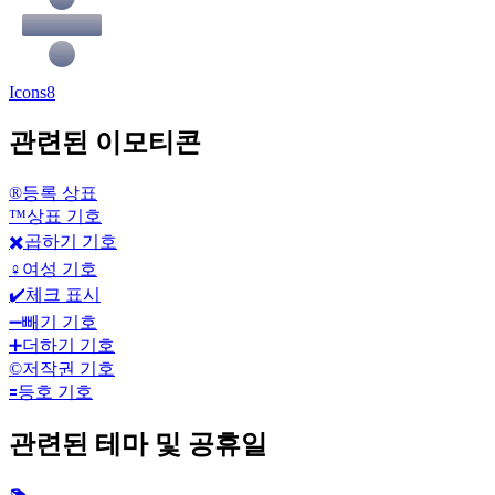
Icons8
관련된 이모티콘
®️
등록 상표
™️
상표 기호
✖️
곱하기 기호
♀️
여성 기호
✔️
체크 표시
➖
빼기 기호
➕
더하기 기호
©️
저작권 기호
🟰
등호 기호
관련된 테마 및 공휴일