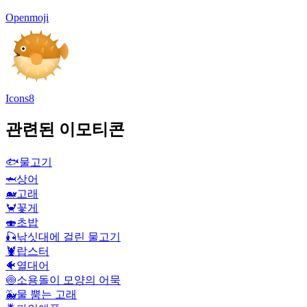
Openmoji
Icons8
관련된 이모티콘
🐟
물고기
🦈
상어
🐋
고래
🦀
꽃게
🍣
초밥
🎣
낚싯대에 걸린 물고기
🦞
랍스터
🐠
열대어
🍥
소용돌이 모양의 어묵
🐳
물 뿜는 고래