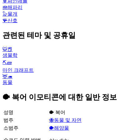
🍍
파인애플
🪼
해파리
🦭
물개
🪸
산호
관련된 테마 및 공휴일
🐯📕
생물학
⛏🧱
마인 크래프트
🦌🦔
동물
🐡 복어 이모티콘에 대한 일반 정보
성명
🐡 복어
범주
🐝동물 및 자연
소범주
🐡해양물