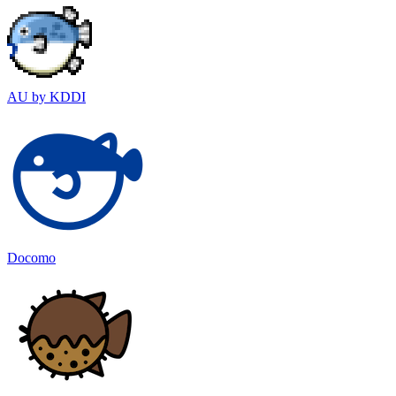
AU by KDDI
Docomo