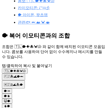
콤보: 🇹🇱🐡🐠🐙🦀🐚
카이모티콘: ζ°)))彡
🐡 아이폰, 왓츠앱
관련🐟 🦈 🐋 🦀 🍣
🐡 복어 이모티콘과의 조합
조합은 🇹🇱🐡🐠🐙🦀🐚 와 같이 함께 배치된 이모티콘 모음입
니다. 콤보를 사용하여 단어 없이 수수께끼나 메시지를 만들
수 있습니다.
탭/클릭하여 복사 및 붙여넣기
🇹🇱🐡🐠🐙🦀🐚
🇫🇯🏝️🌊🐡🦈
🇲🇿⛱️🌊🏝️🐡
🐡🥕
🐡🌵
😺🐡
🌵🐡