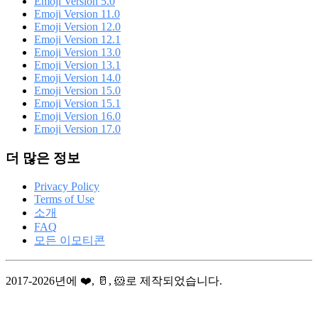
Emoji Version 5.0
Emoji Version 11.0
Emoji Version 12.0
Emoji Version 12.1
Emoji Version 13.0
Emoji Version 13.1
Emoji Version 14.0
Emoji Version 15.0
Emoji Version 15.1
Emoji Version 16.0
Emoji Version 17.0
더 많은 정보
Privacy Policy
Terms of Use
소개
FAQ
모든 이모티콘
2017-2026년에 ❤️, 🥛, 🐹로 제작되었습니다.