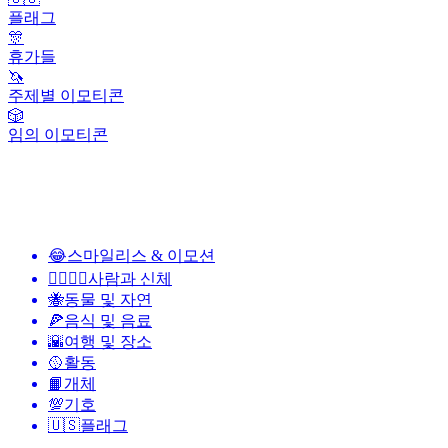
플래그
🎊
휴가들
🦄
주제별 이모티콘
🎲
임의 이모티콘
😂
스마일리스 & 이모션
👩‍❤️‍💋‍👨
사람과 신체
🐝
동물 및 자연
🍕
음식 및 음료
🌇
여행 및 장소
🥎
활동
📙
개체
💯
기호
🇺🇸
플래그