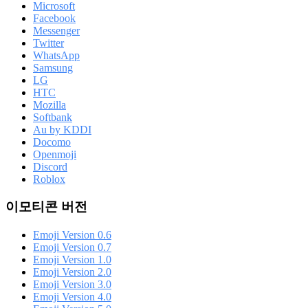
Microsoft
Facebook
Messenger
Twitter
WhatsApp
Samsung
LG
HTC
Mozilla
Softbank
Au by KDDI
Docomo
Openmoji
Discord
Roblox
이모티콘 버전
Emoji Version 0.6
Emoji Version 0.7
Emoji Version 1.0
Emoji Version 2.0
Emoji Version 3.0
Emoji Version 4.0