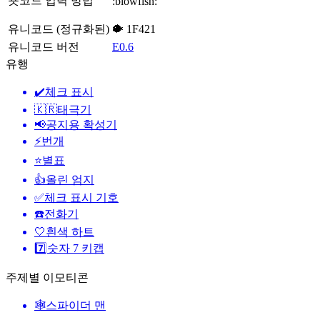
숏코드 입력 방법
:blowfish:
유니코드 (정규화된)
🐡 1F421
유니코드 버전
E0.6
유행
✔️
체크 표시
🇰🇷
태극기
📢
공지용 확성기
⚡
번개
⭐
별표
👍
올린 엄지
✅
체크 표시 기호
☎️
전화기
🤍
흰색 하트
7️⃣
숫자 7 키캡
주제별 이모티콘
🕸️
스파이더 맨