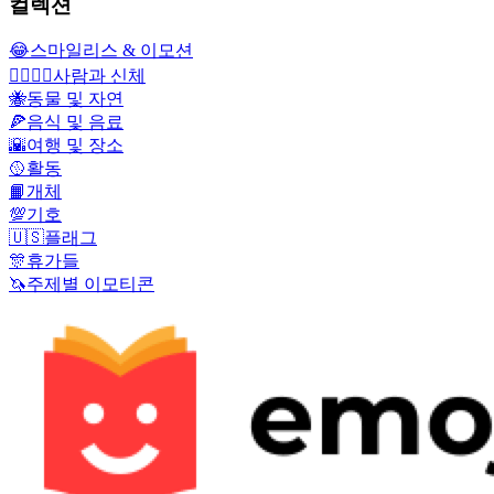
컬렉션
😂
스마일리스 & 이모션
👩‍❤️‍💋‍👨
사람과 신체
🐝
동물 및 자연
🍕
음식 및 음료
🌇
여행 및 장소
🥎
활동
📙
개체
💯
기호
🇺🇸
플래그
🎊
휴가들
🦄
주제별 이모티콘