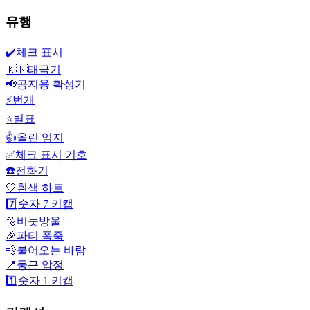
유행
✔️
체크 표시
🇰🇷
태극기
📢
공지용 확성기
⚡
번개
⭐
별표
👍
올린 엄지
✅
체크 표시 기호
☎️
전화기
🤍
흰색 하트
7️⃣
숫자 7 키캡
🫧
비눗방울
🎉
파티 폭죽
💨
불어오는 바람
📍
둥근 압정
1️⃣
숫자 1 키캡