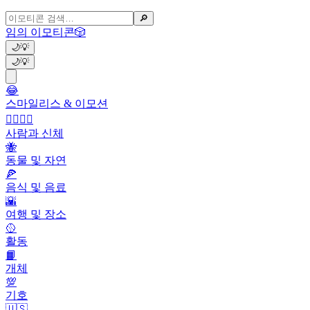
🔎
임의 이모티콘
🎲
🌙
💡
🌙
💡
😂
스마일리스 & 이모션
👩‍❤️‍💋‍👨
사람과 신체
🐝
동물 및 자연
🍕
음식 및 음료
🌇
여행 및 장소
🥎
활동
📙
개체
💯
기호
🇺🇸