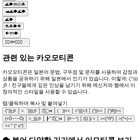
🌊🐡🪼🐚🐙
🛥️🌊🐡🌊🐡
🌊🐡
🐬🐙🐡🐠
🐠🐟🐡
🏊‍♂️🐟🐠🐡🦈
관련 있는 카오모티콘
카오모티콘은 일본어 문법, 구두점 및 문자를 사용하여 감정과
상황을 공유하기 위해 일본에서 인기가 있습니다. 이렇게: ζ°)))
彡 ! 친구들에게 깊은 인상을 남기기 위해 메신저와 웹에서 이
창의적인 스타일을 사용할 수 있습니다.
탭/클릭하여 복사 및 붙여넣기
ζ°)))彡
>゜))))彡
❥᷁)͜͡˒ ⋊
(゜))<<
<“(((<3
(°))<<
(°)#))<<
(+Ò~~~Ó)
>_)))彡
┣⠉❥᷁)͜͡˒ ⋊
(0~~°)
(Q )) >
><(^0^)
>(^<)-<
><‘‘’`(° о°)’