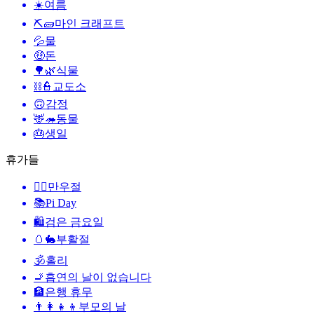
☀️
여름
⛏🧱
마인 크래프트
💦
물
🤑
돈
🌳🌿
식물
⛓️👮
교도소
🙃
감정
🦌🦔
동물
🎂
생일
휴가들
🙆‍♂️
만우절
📚
Pi Day
🛍
검은 금요일
🥚🐇
부활절
🕉
홀리
🚬
흡연의 날이 없습니다
🏦
은행 휴무
👨‍👩‍👧‍👦
부모의 날