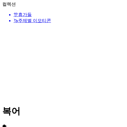
컬렉션
🎊
휴가들
🦄
주제별 이모티콘
복어
🐡