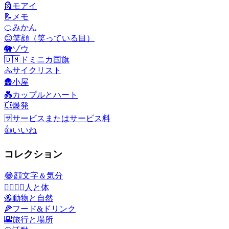
🗿
モアイ
📝
メモ
🍊
みかん
😊
笑顔（笑っている目）
🐘
ゾウ
🇩🇲
ドミニカ国旗
🚴
サイクリスト
🛖
小屋
💑
カップルとハート
💥
爆発
🈂️
サービスまたはサービス料
👍
いいね
コレクション
😂
顔文字＆気分
👩‍❤️‍💋‍👨
人と体
🐝
動物と自然
🍕
フード&ドリンク
🌇
旅行と場所