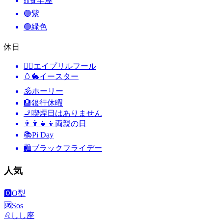
⛓️👮
牢屋
🟣
紫
🟢
緑色
休日
🙆‍♂️
エイプリルフール
🥚🐇
イースター
🕉
ホーリー
🏦
銀行休暇
🚬
喫煙日はありません
👨‍👩‍👧‍👦
両親の日
📚
Pi Day
🛍
ブラックフライデー
人気
🅾️
O型
🆘
Sos
♌
しし座