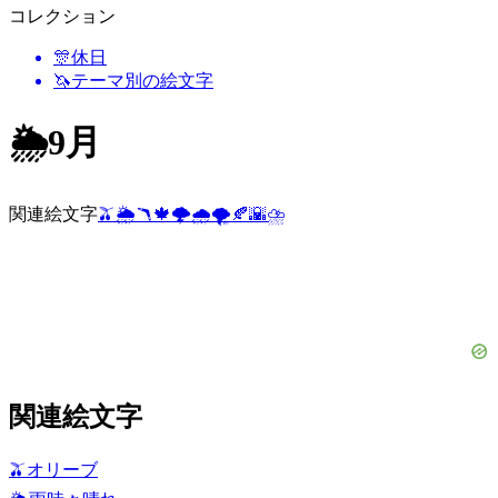
コレクション
🎊
休日
🦄
テーマ別の絵文字
🌦
9月
関連絵文字
🫒
🌦️
🪃
🍁
🌩️
🌧️
🌪️
🍂
🌇
⛈️
関連絵文字
🫒
オリーブ