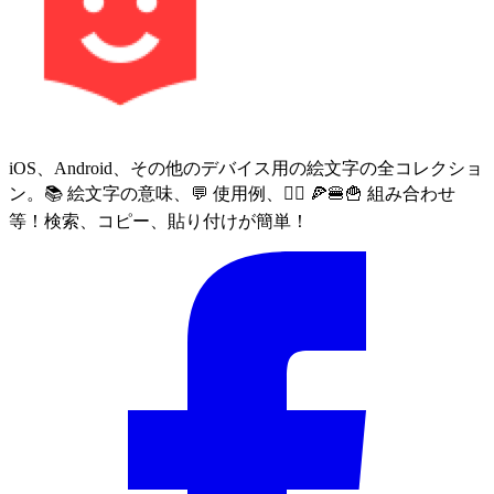
iOS、Android、その他のデバイス用の絵文字の全コレクショ
ン。📚 絵文字の意味、💬 使用例、🙅‍♀️ 🍕🍔🍟 組み合わせ
等！検索、コピー、貼り付けが簡単！