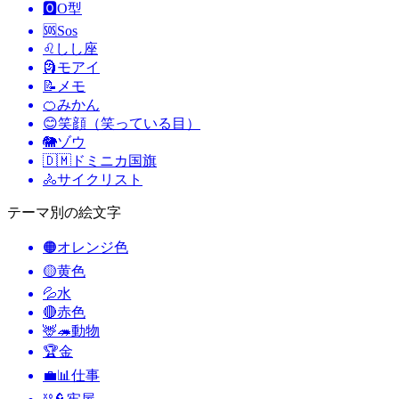
🅾️
O型
🆘
Sos
♌
しし座
🗿
モアイ
📝
メモ
🍊
みかん
😊
笑顔（笑っている目）
🐘
ゾウ
🇩🇲
ドミニカ国旗
🚴
サイクリスト
テーマ別の絵文字
🟠
オレンジ色
🟡
黄色
💦
水
🔴
赤色
🦌🦔
動物
🏆
金
💼📊
仕事