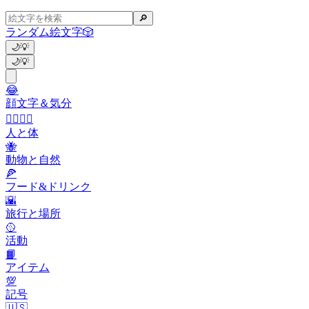
🔎
ランダム絵文字
🎲
🌙
💡
🌙
💡
😂
顔文字＆気分
👩‍❤️‍💋‍👨
人と体
🐝
動物と自然
🍕
フード&ドリンク
🌇
旅行と場所
🥎
活動
📙
アイテム
💯
記号
🇺🇸