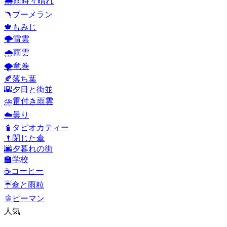
🌦️
雨時々晴れ
🪃
ブーメラン
🍁
もみじ
🌩️
雷雲
🌧️
雨雲
🌪️
竜巻
🍂
落ち葉
🌇
夕日と街並
⛈️
雷付き雨雲
☁️
曇り
🧋
タピオカティー
🌂
閉じた傘
🌆
夕暮れの街
🏫
学校
☕
コーヒー
☔
傘と雨粒
🫑
ピーマン
人気