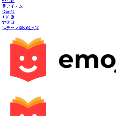
🥎
活動
📙
アイテム
💯
記号
🇺🇸
旗
🎊
休日
🦄
テーマ別の絵文字