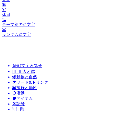
旗
🎊
休日
🦄
テーマ別の絵文字
🎲
ランダム絵文字
😂
顔文字＆気分
👩‍❤️‍💋‍👨
人と体
🐝
動物と自然
🍕
フード&ドリンク
🌇
旅行と場所
🥎
活動
📙
アイテム
💯
記号
🇺🇸
旗