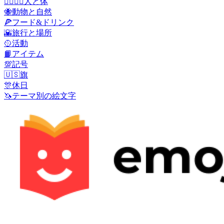
👩‍❤️‍💋‍👨
人と体
🐝
動物と自然
🍕
フード&ドリンク
🌇
旅行と場所
🥎
活動
📙
アイテム
💯
記号
🇺🇸
旗
🎊
休日
🦄
テーマ別の絵文字