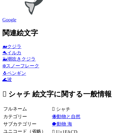
Google
関連絵文字
🐋
クジラ
🐬
イルカ
🐳
潮吹きクジラ
❄️
スノーフレーク
🐧
ペンギン
🌊
波
🫍 シャチ 絵文字に関する一般情報
フルネーム
🫍 シャチ
カテゴリー
🐝動物と自然
サブカテゴリー
🐡動物 海
ユニコード（省略）
🫍 U+1FACD