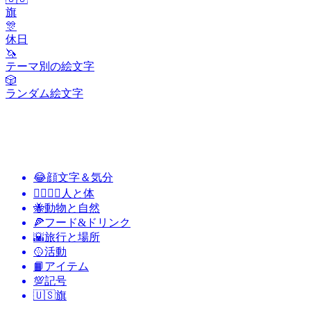
旗
🎊
休日
🦄
テーマ別の絵文字
🎲
ランダム絵文字
😂
顔文字＆気分
👩‍❤️‍💋‍👨
人と体
🐝
動物と自然
🍕
フード&ドリンク
🌇
旅行と場所
🥎
活動
📙
アイテム
💯
記号
🇺🇸
旗