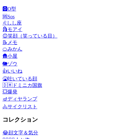
🅾️
O型
🆘
Sos
♌
しし座
🗿
モアイ
😊
笑顔（笑っている目）
📝
メモ
🍊
みかん
🛖
小屋
🐘
ゾウ
👍
いいね
🤮
吐いている顔
🇩🇲
ドミニカ国旗
💥
爆発
🪔
ディヤランプ
🚴
サイクリスト
コレクション
😂
顔文字＆気分