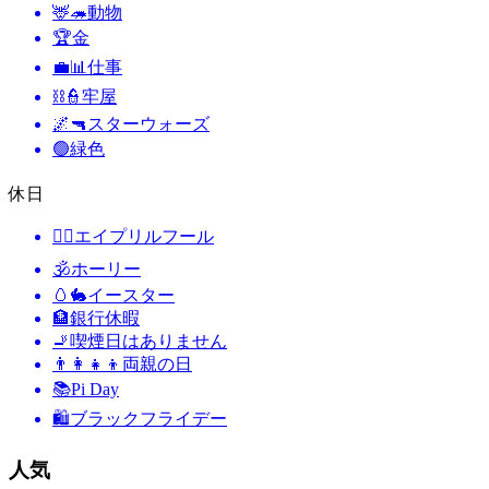
🦌🦔
動物
🏆
金
💼📊
仕事
⛓️👮
牢屋
🌌🔫
スターウォーズ
🟢
緑色
休日
🙆‍♂️
エイプリルフール
🕉
ホーリー
🥚🐇
イースター
🏦
銀行休暇
🚬
喫煙日はありません
👨‍👩‍👧‍👦
両親の日
📚
Pi Day
🛍
ブラックフライデー
人気