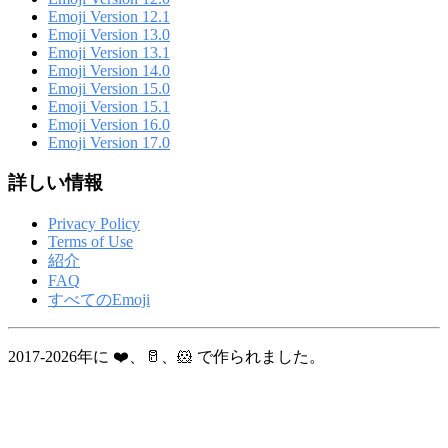
Emoji Version 12.1
Emoji Version 13.0
Emoji Version 13.1
Emoji Version 14.0
Emoji Version 15.0
Emoji Version 15.1
Emoji Version 16.0
Emoji Version 17.0
詳しい情報
Privacy Policy
Terms of Use
紹介
FAQ
すべてのEmoji
2017-2026年に ❤️、🥛、🐹 で作られました。