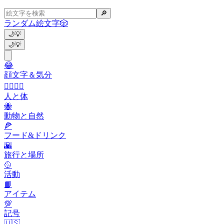
🔎
ランダム絵文字
🎲
🌙
💡
🌙
💡
😂
顔文字＆気分
👩‍❤️‍💋‍👨
人と体
🐝
動物と自然
🍕
フード&ドリンク
🌇
旅行と場所
🥎
活動
📙
アイテム
💯
記号
🇺🇸