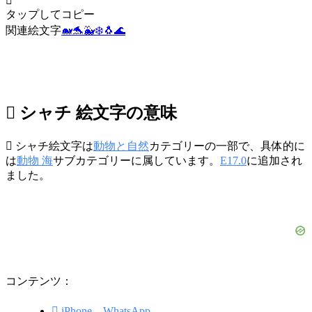
🫍
タップしてコピー
関連絵文字
🐋
🐬
🐳
❄️
🐧
🌊
🫍 シャチ 絵文字の意味
🫍 シャチ絵文字は
動物と自然
カテゴリーの一部で、具体的に
は
動物 海
サブカテゴリーに属しています。
E17.0
に追加され
ました。
コンテンツ：
🫍 iPhone、WhatsApp