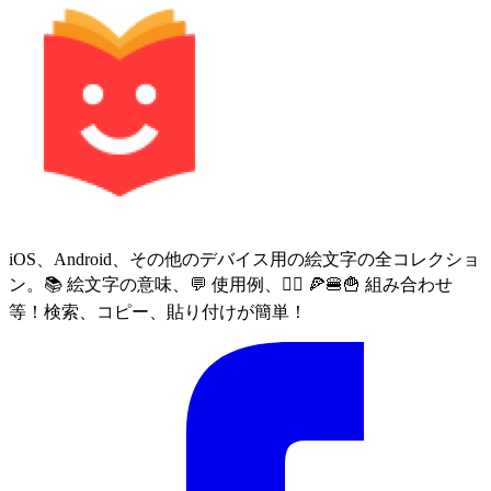
iOS、Android、その他のデバイス用の絵文字の全コレクショ
ン。📚 絵文字の意味、💬 使用例、🙅‍♀️ 🍕🍔🍟 組み合わせ
等！検索、コピー、貼り付けが簡単！