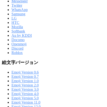
Messenger
Twitter
WhatsApp
Samsung
LG
HTC
Mozilla
Softbank
Au by KDDI
Docomo
Openmoji
Discord
Roblox
絵文字バージョン
Emoji Version 0.6
Emoji Version 0.7
Emoji Version 1.0
Emoji Version 2.0
Emoji Version 3.0
Emoji Version 4.0
Emoji Version 5.0
Emoji Version 11.0
Emoji Version 12.0