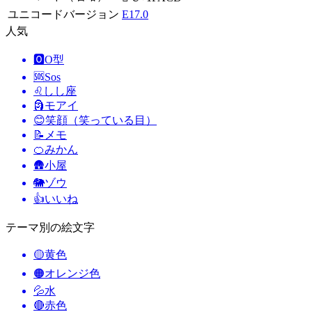
ユニコードバージョン
E17.0
人気
🅾️
O型
🆘
Sos
♌
しし座
🗿
モアイ
😊
笑顔（笑っている目）
📝
メモ
🍊
みかん
🛖
小屋
🐘
ゾウ
👍
いいね
テーマ別の絵文字
🟡
黄色
🟠
オレンジ色
💦
水
🔴
赤色