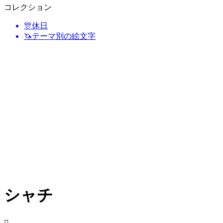
コレクション
🎊
休日
🦄
テーマ別の絵文字
シャチ