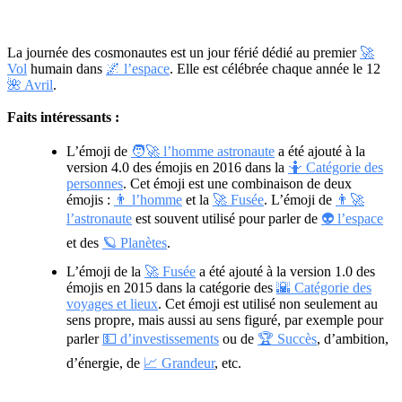
La journée des cosmonautes est un jour férié dédié au premier
🚀
Vol
humain dans
🌌 l’espace
. Elle est célébrée chaque année le 12
🌺 Avril
.
Faits intéressants :
L’émoji de
🧑‍🚀 l’homme astronaute
a été ajouté à la
version 4.0 des émojis en 2016 dans la
🤷 Catégorie des
personnes
. Cet émoji est une combinaison de deux
émojis :
👨 l’homme
et la
🚀 Fusée
. L’émoji de
👨‍🚀
l’astronaute
est souvent utilisé pour parler de
👽 l’espace
et des
🪐 Planètes
.
L’émoji de la
🚀 Fusée
a été ajouté à la version 1.0 des
émojis en 2015 dans la catégorie des
🌇 Catégorie des
voyages et lieux
. Cet émoji est utilisé non seulement au
sens propre, mais aussi au sens figuré, par exemple pour
parler
💵 d’investissements
ou de
🏆 Succès
, d’ambition,
d’énergie, de
📈 Grandeur
, etc.