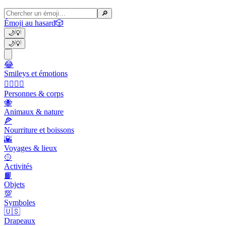
🔎
Émoji au hasard
🎲
🌙
💡
🌙
💡
😂
Smileys et émotions
👩‍❤️‍💋‍👨
Personnes & corps
🐝
Animaux & nature
🍕
Nourriture et boissons
🌇
Voyages & lieux
🥎
Activités
📙
Objets
💯
Symboles
🇺🇸
Drapeaux