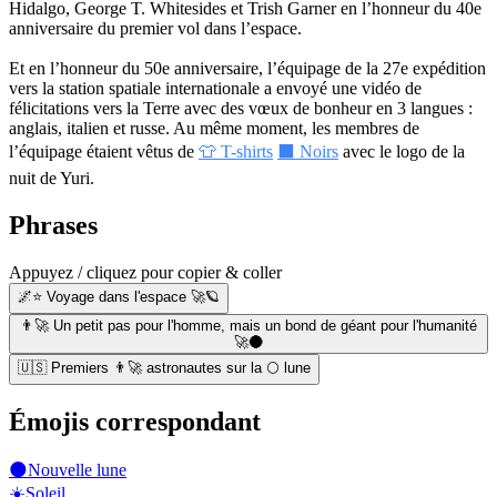
Hidalgo, George T. Whitesides et Trish Garner en l’honneur du 40e
anniversaire du premier vol dans l’espace.
Et en l’honneur du 50e anniversaire, l’équipage de la 27e expédition
vers la station spatiale internationale a envoyé une vidéo de
félicitations vers la Terre avec des vœux de bonheur en 3 langues :
anglais, italien et russe. Au même moment, les membres de
l’équipage étaient vêtus de
👕 T-shirts
⬛ Noirs
avec le logo de la
nuit de Yuri.
Phrases
Appuyez / cliquez pour copier & coller
🌌⭐ Voyage dans l'espace 🚀🪐
👨‍🚀 Un petit pas pour l'homme, mais un bond de géant pour l'humanité
🚀🌑
🇺🇸 Premiers 👨‍🚀 astronautes sur la 🌕 lune
Émojis correspondant
🌑
Nouvelle lune
☀️
Soleil