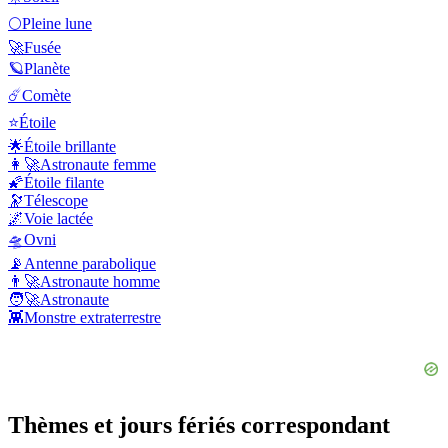
🌕
Pleine lune
🚀
Fusée
🪐
Planète
☄️
Comète
⭐
Étoile
🌟
Étoile brillante
👩‍🚀
Astronaute femme
🌠
Étoile filante
🔭
Télescope
🌌
Voie lactée
🛸
Ovni
📡
Antenne parabolique
👨‍🚀
Astronaute homme
🧑‍🚀
Astronaute
👾
Monstre extraterrestre
Thèmes et jours fériés correspondant