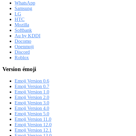
WhatsApp
Samsung
LG
HTC
Mozilla
Softbank
Au by KDDI
Docomo
Openmoji
Discord
Roblox
Version émoji
Emoji Version 0.6
Emoji Version 0.7
Emoji Version 1.0
Emoji Version 2.0
Emoji Version 3.0
Emoji Version 4.0
Emoji Version 5.0
Emoji Version 11.0
Emoji Version 12.0
Emoji Version 12.1
Emoji Version 13.0