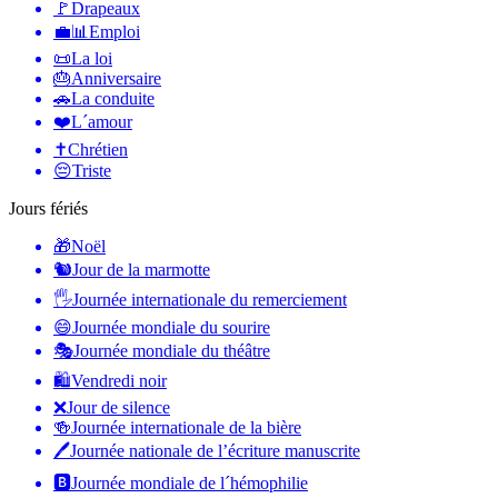
🚩
Drapeaux
💼📊
Emploi
📜
La loi
🎂
Anniversaire
🚗
La conduite
❤️
L´amour
✝️
Chrétien
😔
Triste
Jours fériés
🎁
Noël
🐿
Jour de la marmotte
🖐
Journée internationale du remerciement
😄
Journée mondiale du sourire
🎭
Journée mondiale du théâtre
🛍
Vendredi noir
❌
Jour de silence
🍻
Journée internationale de la bière
🖊
Journée nationale de l’écriture manuscrite
🅱️
Journée mondiale de l´hémophilie