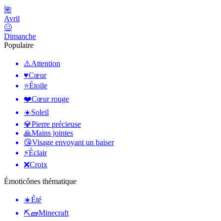
🌺
Avril
🥴
Dimanche
Populaire
⚠️
Attention
♥️
Cœur
⭐
Étoile
❤️
Cœur rouge
☀️
Soleil
💎
Pierre précieuse
🙏
Mains jointes
😘
Visage envoyant un baiser
⚡
Éclair
❌
Croix
Émoticônes thématique
☀️
Été
⛏🧱
Minecraft