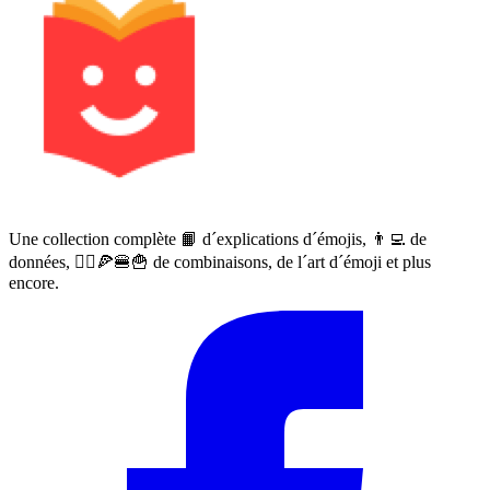
Une collection complète 📙 d´explications d´émojis, 👨‍💻 de
données, 🙅‍♀️🍕🍔🍟 de combinaisons, de l´art d´émoji et plus
encore.