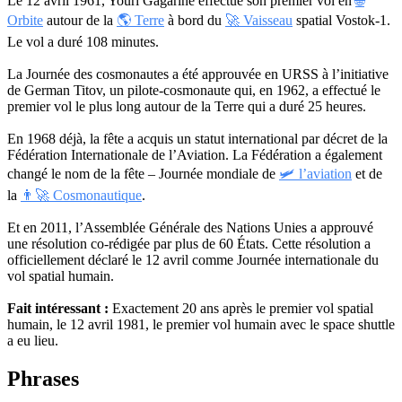
Le 12 avril 1961, Youri Gagarine effectue son premier vol en
🌐
Orbite
autour de la
🌎 Terre
à bord du
🚀 Vaisseau
spatial Vostok-1.
Le vol a duré 108 minutes.
La Journée des cosmonautes a été approuvée en URSS à l’initiative
de German Titov, un pilote-cosmonaute qui, en 1962, a effectué le
premier vol le plus long autour de la Terre qui a duré 25 heures.
En 1968 déjà, la fête a acquis un statut international par décret de la
Fédération Internationale de l’Aviation. La Fédération a également
changé le nom de la fête – Journée mondiale de
🛩 l’aviation
et de
la
👨‍🚀 Cosmonautique
.
Et en 2011, l’Assemblée Générale des Nations Unies a approuvé
une résolution co-rédigée par plus de 60 États. Cette résolution a
officiellement déclaré le 12 avril comme Journée internationale du
vol spatial humain.
Fait intéressant :
Exactement 20 ans après le premier vol spatial
humain, le 12 avril 1981, le premier vol humain avec le space shuttle
a eu lieu.
Phrases