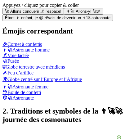
Appuyez / cliquez pour copier & coller
🚀 Allons conquérir 🌌 l'espace!
👨‍🚀 Allons-y! 🚀🌌
Étant 👦 enfant, je 😌 rêvais de devenir un 👨‍🚀 astronaute
Émojis correspondant
🎉
Cornet à confettis
👨‍🚀
Astronaute homme
🌌
Voie lactée
🚀
Fusée
🌐
Globe terrestre avec méridiens
🎆
Feu d’artifice
🌍
Globe centré sur l’Europe et l’Afrique
👩‍🚀
Astronaute femme
🎊
Boule de confetti
🧑‍🚀
Astronaute
2. Traditions et symboles de la 👨‍🚀🚀
journée des cosmonautes