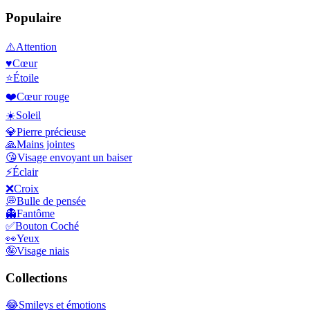
Populaire
⚠️
Attention
♥️
Cœur
⭐
Étoile
❤️
Cœur rouge
☀️
Soleil
💎
Pierre précieuse
🙏
Mains jointes
😘
Visage envoyant un baiser
⚡
Éclair
❌
Croix
💭
Bulle de pensée
👻
Fantôme
✅
Bouton Coché
👀
Yeux
🤪
Visage niais
Collections
😂
Smileys et émotions