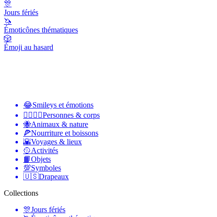
🎊
Jours fériés
🦄
Émoticônes thématiques
🎲
Émoji au hasard
😂
Smileys et émotions
👩‍❤️‍💋‍👨
Personnes & corps
🐝
Animaux & nature
🍕
Nourriture et boissons
🌇
Voyages & lieux
🥎
Activités
📙
Objets
💯
Symboles
🇺🇸
Drapeaux
Collections
🎊
Jours fériés