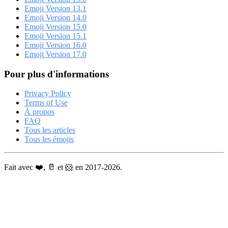
Emoji Version 13.1
Emoji Version 14.0
Emoji Version 15.0
Emoji Version 15.1
Emoji Version 16.0
Emoji Version 17.0
Pour plus d'informations
Privacy Policy
Terms of Use
À propos
FAQ
Tous les articles
Tous les émojis
Fait avec ❤️, 🥛 et 🐹 en 2017-2026.