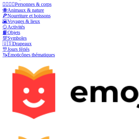
👩‍❤️‍💋‍👨
Personnes & corps
🐝
Animaux & nature
🍕
Nourriture et boissons
🌇
Voyages & lieux
🥎
Activités
📙
Objets
💯
Symboles
🇺🇸
Drapeaux
🎊
Jours fériés
🦄
Émoticônes thématiques