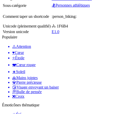
🏂Personnes athlétiques
Sous-catégorie
Comment taper un shortcode
:person_biking:
Unicode (pleinement qualifié)
🚴 1F6B4
Version unicode
E1.0
Populaire
⚠️
Attention
♥️
Cœur
⭐
Étoile
❤️
Cœur rouge
☀️
Soleil
🙏
Mains jointes
💎
Pierre précieuse
😘
Visage envoyant un baiser
💭
Bulle de pensée
❌
Croix
Émoticônes thématique