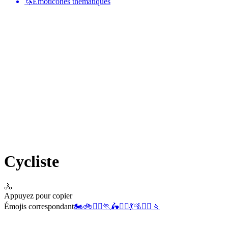
🦄
Émoticônes thématiques
Cycliste
🚴
Appuyez pour copier
Émojis correspondant
🏍️
🚲
🚵‍♂️
🏃
🛵
🚶‍♂️
💃
🚵
🚴‍♀️
🚶