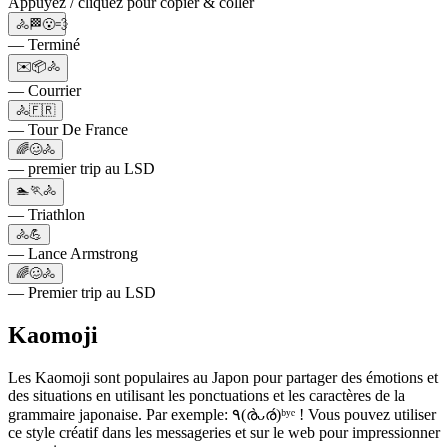
Appuyez / cliquez pour copier & coller
🚴🏁😮‍💨
— Terminé
✉️📦🚴
— Courrier
🚴🇫🇷
— Tour De France
🌈🥴🚴
— premier trip au LSD
🏊🏃🚴
— Triathlon
🚴💪
— Lance Armstrong
🌈🥴🚴
— Premier trip au LSD
Kaomoji
Les Kaomoji sont populaires au Japon pour partager des émotions et
des situations en utilisant les ponctuations et les caractères de la
grammaire japonaise. Par exemple: ٩(ര̀ᴗര́)ᵇʸᵉ ! Vous pouvez utiliser
ce style créatif dans les messageries et sur le web pour impressionner