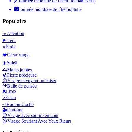
🖊
Journée nationale de l’écriture manuscrite
🅱️
Journée mondiale de l´hémophilie
Populaire
⚠️
Attention
♥️
Cœur
⭐
Étoile
❤️
Cœur rouge
☀️
Soleil
🙏
Mains jointes
💎
Pierre précieuse
😘
Visage envoyant un baiser
💭
Bulle de pensée
❌
Croix
⚡
Éclair
✅
Bouton Coché
👻
Fantôme
😏
Visage avec sourire en coin
😊
Visage Souriant Avec Yeux Rieurs