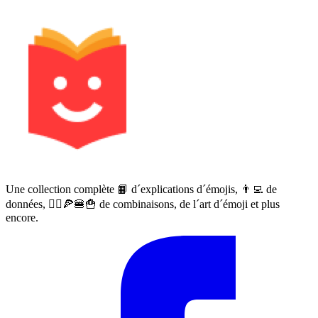
Une collection complète 📙 d´explications d´émojis, 👨‍💻 de
données, 🙅‍♀️🍕🍔🍟 de combinaisons, de l´art d´émoji et plus
encore.