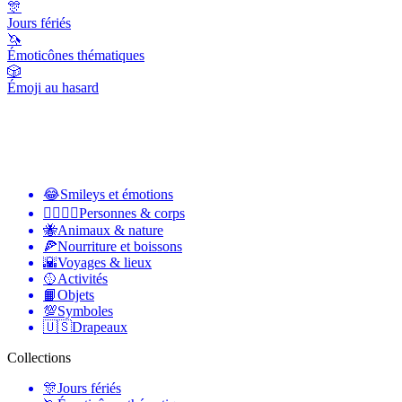
🎊
Jours fériés
🦄
Émoticônes thématiques
🎲
Émoji au hasard
😂
Smileys et émotions
👩‍❤️‍💋‍👨
Personnes & corps
🐝
Animaux & nature
🍕
Nourriture et boissons
🌇
Voyages & lieux
🥎
Activités
📙
Objets
💯
Symboles
🇺🇸
Drapeaux
Collections
🎊
Jours fériés