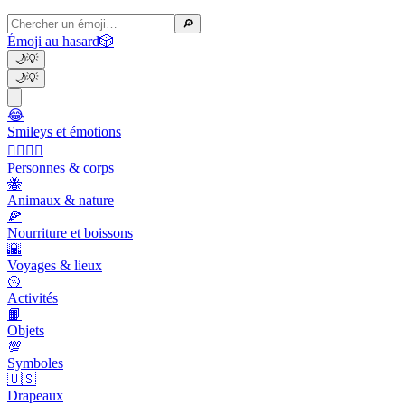
🔎
Émoji au hasard
🎲
🌙
💡
🌙
💡
😂
Smileys et émotions
👩‍❤️‍💋‍👨
Personnes & corps
🐝
Animaux & nature
🍕
Nourriture et boissons
🌇
Voyages & lieux
🥎
Activités
📙
Objets
💯
Symboles
🇺🇸
Drapeaux