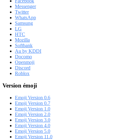
Facebook
Messenger
Twitter
WhatsApp
Samsung
LG
HTC
Mozilla
Softbank
Au by KDDI
Docomo
Openmoji
Discord
Roblox
Version émoji
Emoji Version 0.6
Emoji Version 0.7
Emoji Version 1.0
Emoji Version 2.0
Emoji Version 3.0
Emoji Version 4.0
Emoji Version 5.0
Emoji Version 11.0