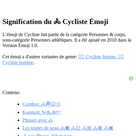
Signification du 🚴 Cycliste Émoji
L’émoji de Cycliste fait partie de la catégorie Personnes & corps,
sous-catégorie Personnes athlétiques. Il a été ajouté en 2010 dans la
Version Émoji 1.0.
Cet émoji a d'autres variantes de genre:
🚴‍♀️ Cycliste femme
,
🚴‍♂️
Cycliste homme
.
Contenu:
Combos: 🚴🏁😮‍💨
Kaomoji: ٩(ര̀ᴗര́)ᵇʸᵉ
Phrases avec 🚴
Les teintes de peau 🚴🏿 🚴🏻 🚴🏼 🚴🏽 🚴🏾
🚴 sur iPhone, WhatsApp