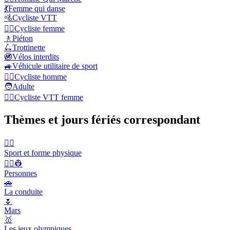
💃
Femme qui danse
🚵
Cycliste VTT
🚴‍♀️
Cycliste femme
🚶
Piéton
🛴
Trottinette
🚳
Vélos interdits
🚙
Véhicule utilitaire de sport
🚴‍♂️
Cycliste homme
🧑
Adulte
🚵‍♀️
Cycliste VTT femme
Thèmes et jours fériés correspondant
🤾‍♀️
Sport et forme physique
👨‍✈️👷
Personnes
🚗
La conduite
🌷
Mars
🥇
Les jeux olympiques