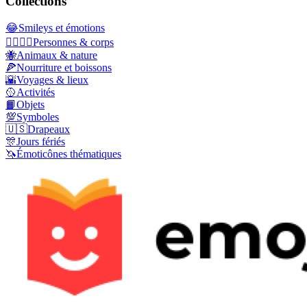
Collections
😂
Smileys et émotions
👩‍❤️‍💋‍👨
Personnes & corps
🐝
Animaux & nature
🍕
Nourriture et boissons
🌇
Voyages & lieux
🥎
Activités
📙
Objets
💯
Symboles
🇺🇸
Drapeaux
🎊
Jours fériés
🦄
Émoticônes thématiques