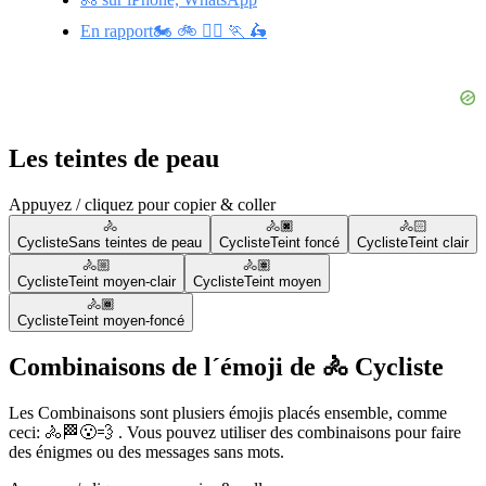
En rapport🏍️ 🚲 🚵‍♂️ 🏃 🛵
Les teintes de peau
Appuyez / cliquez pour copier & coller
🚴
🚴🏿
🚴🏻
Cycliste
Sans teintes de peau
Cycliste
Teint foncé
Cycliste
Teint clair
🚴🏼
🚴🏽
Cycliste
Teint moyen-clair
Cycliste
Teint moyen
🚴🏾
Cycliste
Teint moyen-foncé
Combinaisons de l´émoji de 🚴 Cycliste
Les Combinaisons sont plusiers émojis placés ensemble, comme
ceci: 🚴🏁😮‍💨 . Vous pouvez utiliser des combinaisons pour faire
des énigmes ou des messages sans mots.