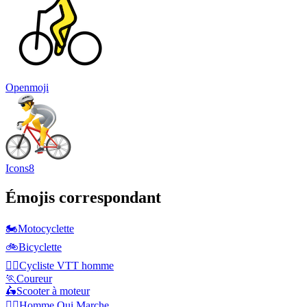
Openmoji
Icons8
Émojis correspondant
🏍️
Motocyclette
🚲
Bicyclette
🚵‍♂️
Cycliste VTT homme
🏃
Coureur
🛵
Scooter à moteur
🚶‍♂️
Homme Qui Marche