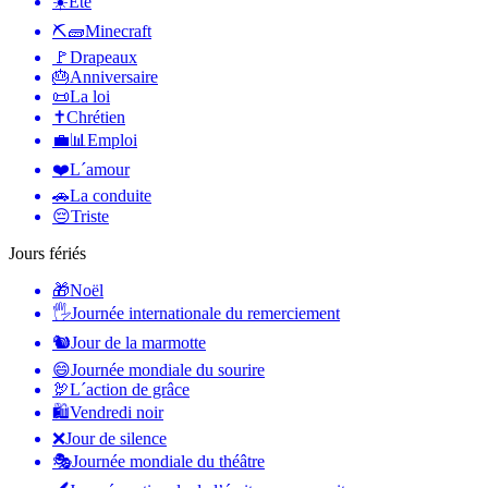
☀️
Été
⛏🧱
Minecraft
🚩
Drapeaux
🎂
Anniversaire
📜
La loi
✝️
Chrétien
💼📊
Emploi
❤️
L´amour
🚗
La conduite
😔
Triste
Jours fériés
🎁
Noël
🖐
Journée internationale du remerciement
🐿
Jour de la marmotte
😄
Journée mondiale du sourire
🦃
L´action de grâce
🛍
Vendredi noir
❌
Jour de silence
🎭
Journée mondiale du théâtre