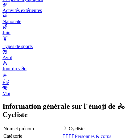
🏈
Activités extérieures
🙌
Nationale
🌈
Juin
🏋
Types de sports
🌺
Avril
🚴
Jour du vélo
☀️
Été
🐝
Mai
Information générale sur l´émoji de 🚴
Cycliste
Nom et prénom
🚴 Cycliste
Catégorie
👩‍❤️‍💋‍👨Personnes & corps