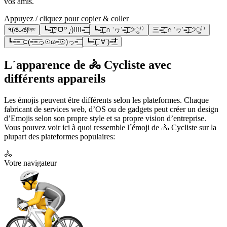
vos amis.
Appuyez / cliquez pour copier & coller
٩(ര̀ᴗര́)ᵇʸᵉ
┗=͟͟͞͞(꒪ᗜ꒪ ‧̣̥̇)!!!!=͟͟͞͞
┗=͟͟͞͞( ∩ ‘ヮ’=͟͟͞͞) ੭ु⁾⁾
三=͟͟͞͞( ∩ ‘ヮ’=͟͟͞͞) ੭ु⁾⁾
┗=͟͟͞͞=͟͟͞͞ ⊂(=͟͟͞͞=͟͟͞͞っ☉ω=͟͟͞͞☉)っ=͟͟͞͞
┗=͟͟͞͞( ˙∀˙)=͟͟͞͞┛
L´apparence de 🚴 Cycliste avec
différents appareils
Les émojis peuvent être différents selon les plateformes. Chaque
fabricant de services web, d’OS ou de gadgets peut créer un design
d’Emojis selon son propre style et sa propre vision d’entreprise.
Vous pouvez voir ici à quoi ressemble l´émoji de 🚴 Cycliste sur la
plupart des plateformes populaires:
🚴
Votre navigateur