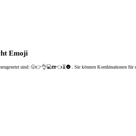
ht Emoji
mengesetzt sind: 🌝👉👌💻📼👈⏳🌚 . Sie können Kombinationen für di