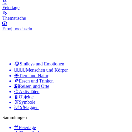
🎊
Feiertage
🦄
Thematische
🎲
Emoji wechseln
😂
Smileys und Emotionen
👩‍❤️‍💋‍👨
Menschen und Körper
🐝
Tiere und Natur
🍕
Essen und Trinken
🌇
Reisen und Orte
🥎
Aktivitäten
📙
Objekte
💯
Symbole
🇺🇸
Flaggen
Sammlungen
🎊
Feiertage