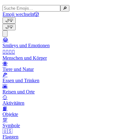
🔎
Emoji wechseln
🎲
🌙
💡
🌙
💡
😂
Smileys und Emotionen
👩‍❤️‍💋‍👨
Menschen und Körper
🐝
Tiere und Natur
🍕
Essen und Trinken
🌇
Reisen und Orte
🥎
Aktivitäten
📙
Objekte
💯
Symbole
🇺🇸
Flaggen