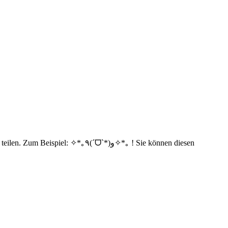
٩(ˊᗜˋ*)و✧*｡ ! Sie können diesen