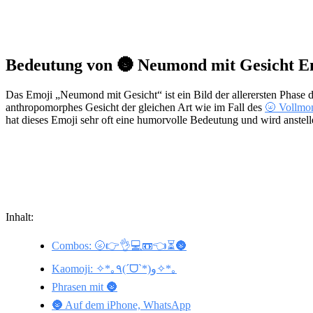
Bedeutung von 🌚 Neumond mit Gesicht E
Das Emoji „Neumond mit Gesicht“ ist ein Bild der allerersten Phase 
anthropomorphes Gesicht der gleichen Art wie im Fall des
🌝 Vollmon
hat dieses Emoji sehr oft eine humorvolle Bedeutung und wird anstel
Inhalt:
Combos: 🌝👉👌💻📼👈⏳🌚
Kaomoji: ✧*｡٩(ˊᗜˋ*)و✧*｡
Phrasen mit 🌚
🌚 Auf dem iPhone, WhatsApp