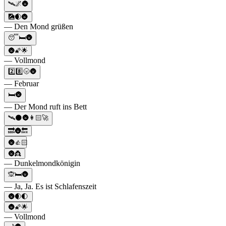
🛰️🌌🌚
🎑🌒🌚
— Den Mond grüßen
😴🛏️🌚
🌚🌠🌟
— Vollmond
2️⃣8️⃣🌝🌚
— Februar
🛏️🌚
— Der Mond ruft ins Bett
🛰🌑🌚👩🏻‍🚀
🔜🌚🔙
🌚👍🏻
🌚👸
— Dunkelmondkönigin
🙊🛏🌚
— Ja, Ja. Es ist Schlafenszeit
🌚🌒🌓
🌚🌠🌟
— Vollmond