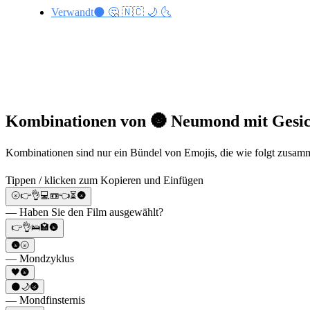
Verwandt🌑 🤔 🇳🇨 🌙 🌜
Kombinationen von 🌚 Neumond mit Gesic
Kombinationen sind nur ein Bündel von Emojis, die wie folgt zusam
Tippen / klicken zum Kopieren und Einfügen
🌝👉👌💻📼👈⏳🌚
— Haben Sie den Film ausgewählt?
👉👌🛌🏩🌚
🌚🌝
— Mondzyklus
🖤🌚
🌑🌙🌚
— Mondfinsternis