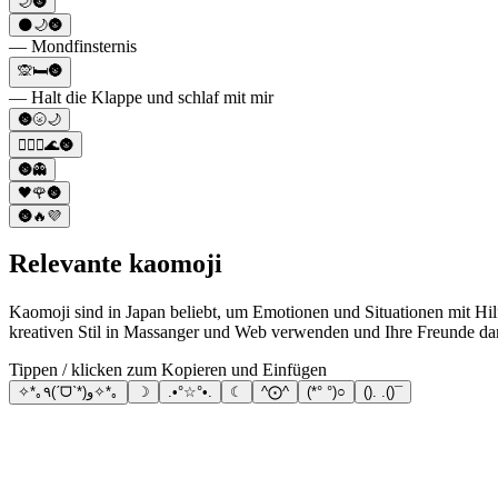
🌙🌚
🌑🌙🌚
— Mondfinsternis
🙊🛏🌚
— Halt die Klappe und schlaf mit mir
🌚🌝🌙
👱‍♀️⚓🌊🌚
🌚👻
🖤🌹🌚
🌚🔥💜
Relevante kaomoji
Kaomoji sind in Japan beliebt, um Emotionen und Situationen mit Hilfe von Japan
kreativen Stil in Massanger und Web verwenden und Ihre Freunde da
Tippen / klicken zum Kopieren und Einfügen
✧*｡٩(ˊᗜˋ*)و✧*｡
☽
.•°☆°•.
☾
^⨀^
(*° °)○
(). .()¯