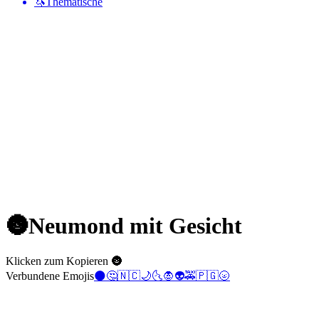
🦄
Thematische
🌚
Neumond mit Gesicht
Klicken zum Kopieren 🌚
Verbundene Emojis
🌑
🤔
🇳🇨
🌙
🌜
🧛
👽
🚕
🇵🇬
🌝