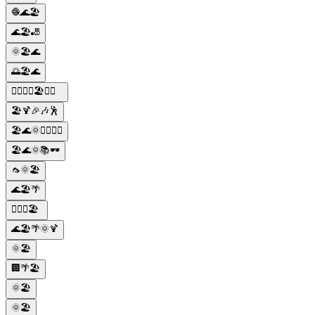
🧶🌊🏖️
🌊🏖️🎳
🌞🏖️🌊
🌅🏖️🌊
🏊‍♂️🏊‍♀️🏖️🌊🌴
🏖️🍹🎉🎶🕺
🏖️🌊🌞🏄‍♀️🏄‍♂️
🏖️🌊🌞📚🕶️
🦟🌞🏖️
🌊🏖️🌴
🏊‍♀️🌊🏖️
🌊🏖️🌴🌞🍹
🌞🏖️
🏢🌴🏖️
🌞🏖️
🌞🏖️