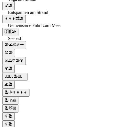
💺🏖️
— Entspannen am Strand
👩‍👩‍👦🔜🏖️
— Gemeinsame Fahrt zum Meer
🇧🇧🏖️
— Seebad
🏖️🌊🌞🎉🕶️
😎🏖️
🛫🌅🌴🏖️🍹
🍹🏖️
🏊‍♀️🏊‍♂️🏖️🌊🌞
🌊🏖️
🏖️🌞👨‍👩‍👧‍👦
🏖️🍷🌅
🏖️👋🏼
🌞🏖️
🌞🏖️