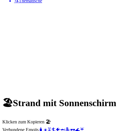
🦄
Thematische
🏖️
Strand mit Sonnenschirm
Klicken zum Kopieren 🏖️
Verbundene Emojis
🧳
☀️
⏳
🏄
🐠
🦈
🏝️
🕶️
🌊
☔