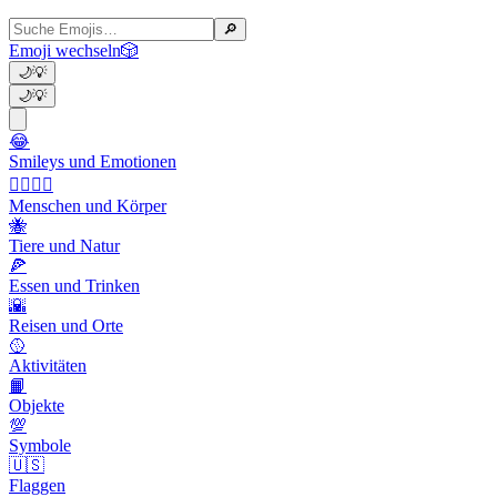
🔎
Emoji wechseln
🎲
🌙
💡
🌙
💡
😂
Smileys und Emotionen
👩‍❤️‍💋‍👨
Menschen und Körper
🐝
Tiere und Natur
🍕
Essen und Trinken
🌇
Reisen und Orte
🥎
Aktivitäten
📙
Objekte
💯
Symbole
🇺🇸
Flaggen