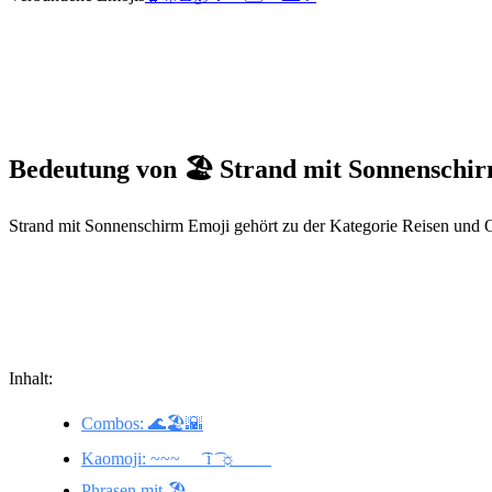
Bedeutung von 🏖️ Strand mit Sonnenschi
Strand mit Sonnenschirm Emoji gehört zu der Kategorie Reisen und O
Inhalt:
Combos: 🌊🏖️🌇
Kaomoji: ~~~__ ͡ i ͡ ☼____
Phrasen mit 🏖️