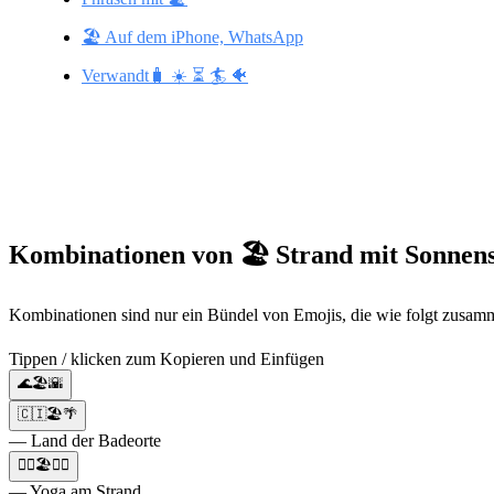
🏖️ Auf dem iPhone, WhatsApp
Verwandt🧳 ☀️ ⏳ 🏄 🐠
Kombinationen von 🏖️ Strand mit Sonnen
Kombinationen sind nur ein Bündel von Emojis, die wie folgt zusamm
Tippen / klicken zum Kopieren und Einfügen
🌊🏖️🌇
🇨🇮🏖️🌴
— Land der Badeorte
🧘‍♂️🏖️🧘‍♀️
— Yoga am Strand