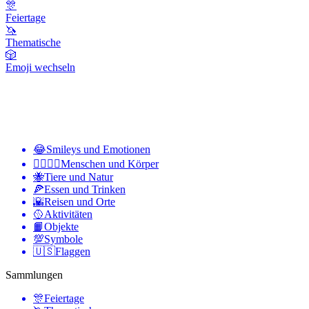
🎊
Feiertage
🦄
Thematische
🎲
Emoji wechseln
😂
Smileys und Emotionen
👩‍❤️‍💋‍👨
Menschen und Körper
🐝
Tiere und Natur
🍕
Essen und Trinken
🌇
Reisen und Orte
🥎
Aktivitäten
📙
Objekte
💯
Symbole
🇺🇸
Flaggen
Sammlungen
🎊
Feiertage