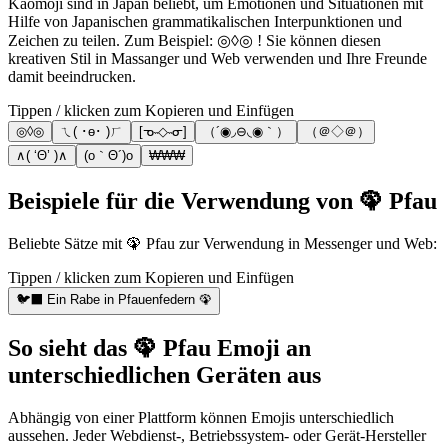
Kaomoji sind in Japan beliebt, um Emotionen und Situationen mit
Hilfe von Japanischen grammatikalischen Interpunktionen und
Zeichen zu teilen. Zum Beispiel: ◎◊◎ ! Sie können diesen
kreativen Stil in Massanger und Web verwenden und Ihre Freunde
damit beeindrucken.
Tippen / klicken zum Kopieren und Einfügen
◎◊◎
ㄟ( ･ө･ )ㄏ
[ᓀ˵◇˵ᓂ]
（´◉◞⊖◟◉｀）
（＠◇＠）
∧( ‘Θ’ )∧
(o｀Θ´)o
₩₩₩
Beispiele für die Verwendung von 🦚 Pfau
Beliebte Sätze mit 🦚 Pfau zur Verwendung in Messenger und Web:
Tippen / klicken zum Kopieren und Einfügen
🐦‍⬛ Ein Rabe in Pfauenfedern 🦚
So sieht das 🦚 Pfau Emoji an
unterschiedlichen Geräten aus
Abhängig von einer Plattform können Emojis unterschiedlich
aussehen. Jeder Webdienst-, Betriebssystem- oder Gerät-Hersteller