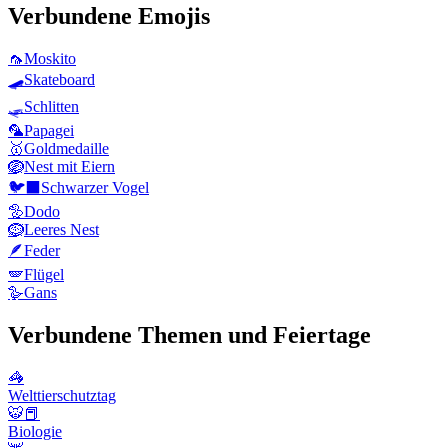
Verbundene Emojis
🦟
Moskito
🛹
Skateboard
🛷
Schlitten
🦜
Papagei
🥇
Goldmedaille
🪺
Nest mit Eiern
🐦‍⬛
Schwarzer Vogel
🦤
Dodo
🪹
Leeres Nest
🪶
Feder
🪽
Flügel
🪿
Gans
Verbundene Themen und Feiertage
🦓
Welttierschutztag
🐯📕
Biologie