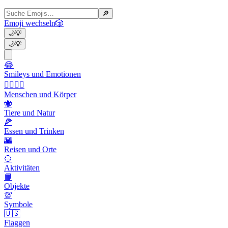
🔎
Emoji wechseln
🎲
🌙
💡
🌙
💡
😂
Smileys und Emotionen
👩‍❤️‍💋‍👨
Menschen und Körper
🐝
Tiere und Natur
🍕
Essen und Trinken
🌇
Reisen und Orte
🥎
Aktivitäten
📙
Objekte
💯
Symbole
🇺🇸
Flaggen