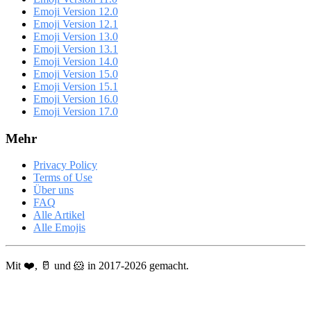
Emoji Version 12.0
Emoji Version 12.1
Emoji Version 13.0
Emoji Version 13.1
Emoji Version 14.0
Emoji Version 15.0
Emoji Version 15.1
Emoji Version 16.0
Emoji Version 17.0
Mehr
Privacy Policy
Terms of Use
Über uns
FAQ
Alle Artikel
Alle Emojis
Mit ❤️, 🥛 und 🐹 in 2017-2026 gemacht.