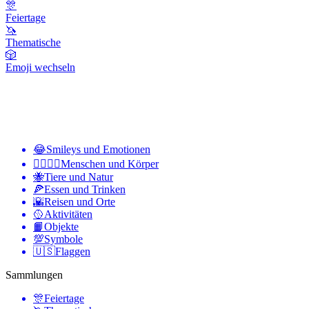
🎊
Feiertage
🦄
Thematische
🎲
Emoji wechseln
😂
Smileys und Emotionen
👩‍❤️‍💋‍👨
Menschen und Körper
🐝
Tiere und Natur
🍕
Essen und Trinken
🌇
Reisen und Orte
🥎
Aktivitäten
📙
Objekte
💯
Symbole
🇺🇸
Flaggen
Sammlungen
🎊
Feiertage