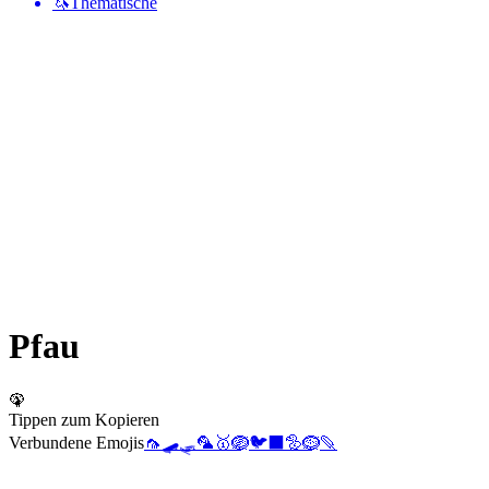
🦄
Thematische
Pfau
🦚
Tippen zum Kopieren
Verbundene Emojis
🦟
🛹
🛷
🦜
🥇
🪺
🐦‍⬛
🦤
🪹
🪶