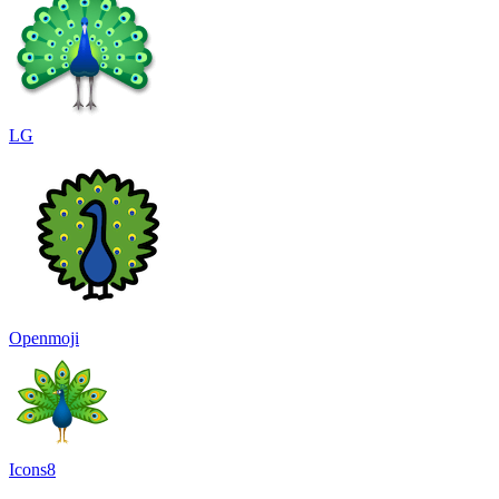
LG
Openmoji
Icons8