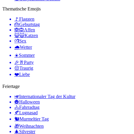
Thematische Emojis
🚩
Flaggen
🎂
Geburtstag
🙈🙉
Affen
😺🙀
Katzen
💏
Sex
🌧
Wetter
☀️
Sommer
🎉🥂
Party
😔
Traurig
❤️
Liebe
Feiertage
🎺
Internationaler Tag der Kultur
🎃
Halloween
🚴
Fahrradtag
🍂
Lugnasad
🐿
Murmeltier Tag
🎁
Weihnachten
🎄
Silvester