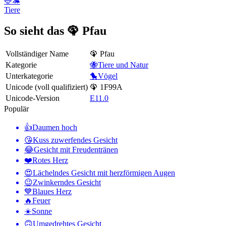
🦌🦔
Tiere
So sieht das 🦚 Pfau
Vollständiger Name
🦚 Pfau
Kategorie
🐝Tiere und Natur
Unterkategorie
🐤Vögel
Unicode (voll qualifiziert)
🦚 1F99A
Unicode-Version
E11.0
Populär
👍
Daumen hoch
😘
Kuss zuwerfendes Gesicht
😂
Gesicht mit Freudentränen
❤️
Rotes Herz
😍
Lächelndes Gesicht mit herzförmigen Augen
😉
Zwinkerndes Gesicht
💙
Blaues Herz
🔥
Feuer
☀️
Sonne
🙃
Umgedrehtes Gesicht