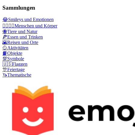
Sammlungen
😂
Smileys und Emotionen
👩‍❤️‍💋‍👨
Menschen und Körper
🐝
Tiere und Natur
🍕
Essen und Trinken
🌇
Reisen und Orte
🥎
Aktivitäten
📙
Objekte
💯
Symbole
🇺🇸
Flaggen
🎊
Feiertage
🦄
Thematische