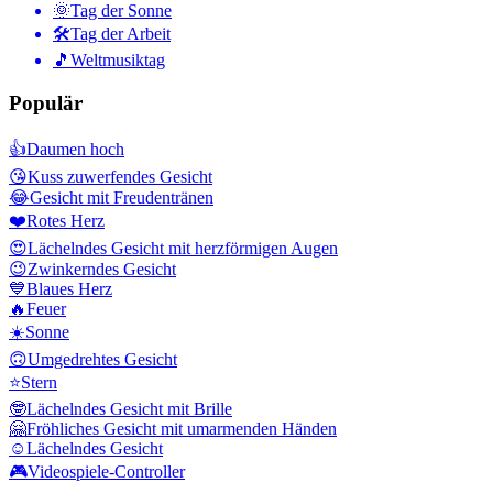
🌞
Tag der Sonne
🛠
Tag der Arbeit
🎵
Weltmusiktag
Populär
👍
Daumen hoch
😘
Kuss zuwerfendes Gesicht
😂
Gesicht mit Freudentränen
❤️
Rotes Herz
😍
Lächelndes Gesicht mit herzförmigen Augen
😉
Zwinkerndes Gesicht
💙
Blaues Herz
🔥
Feuer
☀️
Sonne
🙃
Umgedrehtes Gesicht
⭐
Stern
🤓
Lächelndes Gesicht mit Brille
🤗
Fröhliches Gesicht mit umarmenden Händen
☺️
Lächelndes Gesicht
🎮
Videospiele-Controller