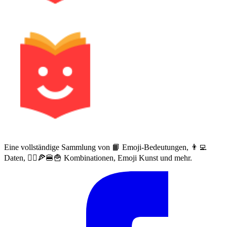
Eine vollständige Sammlung von 📙 Emoji-Bedeutungen, 👨‍💻
Daten, 🙅‍♀️🍕🍔🍟 Kombinationen, Emoji Kunst und mehr.