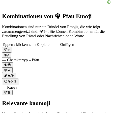
Kombinationen von 🦚 Pfau Emoji
Kombinationen sind nur ein Bündel von Emojis, die wie folgt
zusammengesetzt sind: 🦚✨ . Sie können Kombinationen für die
Erstellung von Rätsel oder Nachrichten ohne Worte.
Tippen / klicken zum Kopieren und Einfügen
🦚✨
🦚💃
— Charaktertyp – Pfau
🦚😍
🦚💎
🦖🦕🦚
😉🦚⚔️❄️
— Kaeya
🦚🌸
Relevante kaomoji