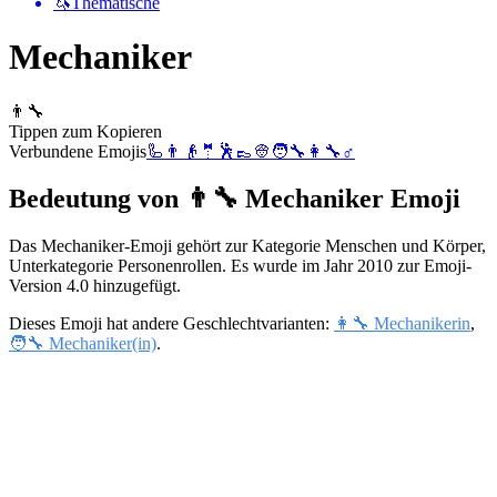
🦄
Thematische
Mechaniker
👨‍🔧
Tippen zum Kopieren
Verbundene Emojis
🦾
👨
👴
🤵
🕺
👞
👳
🧑‍🔧
👩‍🔧
♂️
Bedeutung von 👨‍🔧 Mechaniker Emoji
Das Mechaniker-Emoji gehört zur Kategorie Menschen und Körper,
Unterkategorie Personenrollen. Es wurde im Jahr 2010 zur Emoji-
Version 4.0 hinzugefügt.
Dieses Emoji hat andere Geschlechtvarianten:
👩‍🔧 Mechanikerin
,
🧑‍🔧 Mechaniker(in)
.