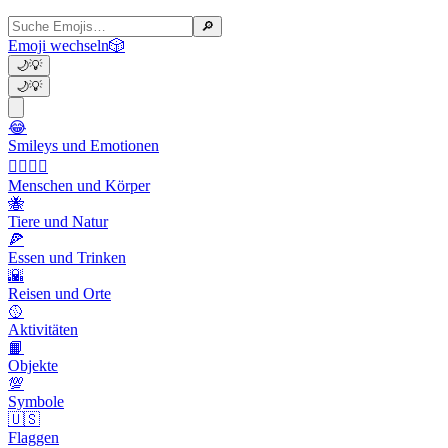
🔎
Emoji wechseln
🎲
🌙
💡
🌙
💡
😂
Smileys und Emotionen
👩‍❤️‍💋‍👨
Menschen und Körper
🐝
Tiere und Natur
🍕
Essen und Trinken
🌇
Reisen und Orte
🥎
Aktivitäten
📙
Objekte
💯
Symbole
🇺🇸
Flaggen