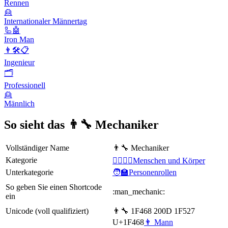
Rennen
👱
Internationaler Männertag
🦾🤖
Iron Man
👨🛠📋
Ingenieur
🗂
Professionell
👱
Männlich
So sieht das 👨‍🔧 Mechaniker
Vollständiger Name
👨‍🔧 Mechaniker
Kategorie
👩‍❤️‍💋‍👨Menschen und Körper
Unterkategorie
🧑‍🏫Personenrollen
So geben Sie einen Shortcode
:man_mechanic:
ein
Unicode (voll qualifiziert)
👨‍🔧 1F468 200D 1F527
U+1F468
👨 Mann