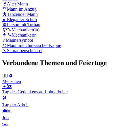
👴
Alter Mann
🤵
Mann im Anzug
🕺
Tanzender Mann
👞
Eleganter Schuh
👳
Person mit Turban
🧑‍🔧
Mechaniker(in)
👩‍🔧
Mechanikerin
♂️
Männersymbol
👲
Mann mit chinesischer Kappe
🔧
Schraubenschlüssel
Verbundene Themen und Feiertage
👨‍✈️👷
Menschen
👨‍🚒
Tag des Gedenkens an Lohnarbeiter
🛠
Tag der Arbeit
💼📊
Job
🏎