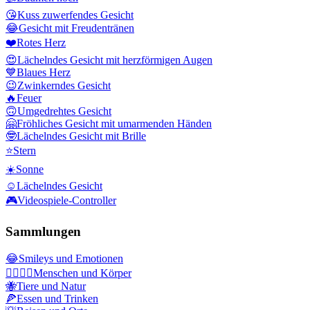
😘
Kuss zuwerfendes Gesicht
😂
Gesicht mit Freudentränen
❤️
Rotes Herz
😍
Lächelndes Gesicht mit herzförmigen Augen
💙
Blaues Herz
😉
Zwinkerndes Gesicht
🔥
Feuer
🙃
Umgedrehtes Gesicht
🤗
Fröhliches Gesicht mit umarmenden Händen
🤓
Lächelndes Gesicht mit Brille
⭐
Stern
☀️
Sonne
☺️
Lächelndes Gesicht
🎮
Videospiele-Controller
Sammlungen
😂
Smileys und Emotionen
👩‍❤️‍💋‍👨
Menschen und Körper
🐝
Tiere und Natur
🍕
Essen und Trinken