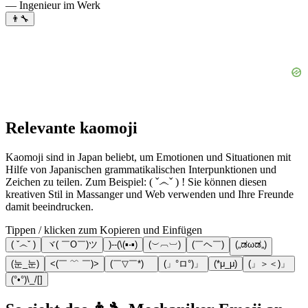
— Ingenieur im Werk
👨‍🔧
Relevante kaomoji
Kaomoji sind in Japan beliebt, um Emotionen und Situationen mit
Hilfe von Japanischen grammatikalischen Interpunktionen und
Zeichen zu teilen. Zum Beispiel: ( ˇ෴ˇ ) ! Sie können diesen
kreativen Stil in Massanger und Web verwenden und Ihre Freunde
damit beeindrucken.
Tippen / klicken zum Kopieren und Einfügen
( ˇ෴ˇ )
ヾ( ￣O￣)ツ
)--(\(▪-▪)
(︶︹︺)
(￣ヘ￣)
(„ಡωಡ„)
(눈_눈)
<(￣ ﹌ ￣)>
(￣▽￣*)ゞ
(」°ロ°)」
(*μ_μ)
(」＞＜)」
(°•°)\_/[]