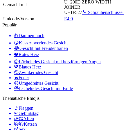
U+200D
ZERO WIDTH
Gemacht mit
JOINER
U+1F527
🔧 Schraubenschlüssel
Unicode-Version
E4.0
Populär
👍
Daumen hoch
😘
Kuss zuwerfendes Gesicht
😂
Gesicht mit Freudentränen
❤️
Rotes Herz
😍
Lächelndes Gesicht mit herzförmigen Augen
💙
Blaues Herz
😉
Zwinkerndes Gesicht
🔥
Feuer
🙃
Umgedrehtes Gesicht
🤓
Lächelndes Gesicht mit Brille
Thematische Emojis
🚩
Flaggen
🎂
Geburtstag
🙈🙉
Affen
😺🙀
Katzen
💏
Sex