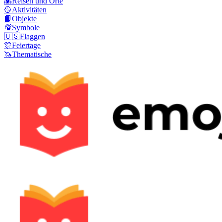
🌇
Reisen und Orte
🥎
Aktivitäten
📙
Objekte
💯
Symbole
🇺🇸
Flaggen
🎊
Feiertage
🦄
Thematische