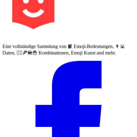
Eine vollständige Sammlung von 📙 Emoji-Bedeutungen, 👨‍💻
Daten, 🙅‍♀️🍕🍔🍟 Kombinationen, Emoji Kunst und mehr.