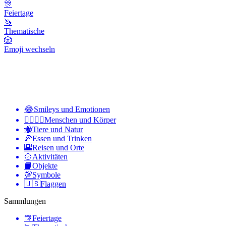
🎊
Feiertage
🦄
Thematische
🎲
Emoji wechseln
😂
Smileys und Emotionen
👩‍❤️‍💋‍👨
Menschen und Körper
🐝
Tiere und Natur
🍕
Essen und Trinken
🌇
Reisen und Orte
🥎
Aktivitäten
📙
Objekte
💯
Symbole
🇺🇸
Flaggen
Sammlungen
🎊
Feiertage