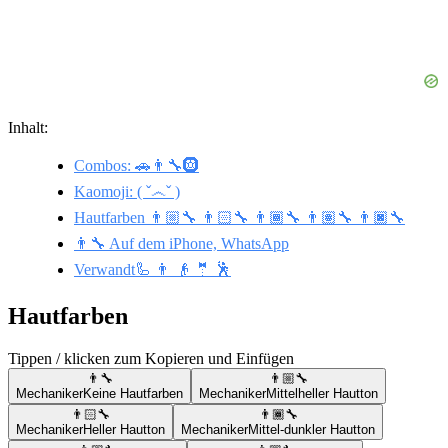
Inhalt:
Combos: 🚗👨‍🔧🛞
Kaomoji: ( ˇ෴ˇ )
Hautfarben 👨🏼‍🔧 👨🏻‍🔧 👨🏾‍🔧 👨🏽‍🔧 👨🏿‍🔧
👨‍🔧 Auf dem iPhone, WhatsApp
Verwandt🦾 👨 👴 🤵 🕺
Hautfarben
Tippen / klicken zum Kopieren und Einfügen
👨‍🔧
👨🏼‍🔧
Mechaniker
Keine Hautfarben
Mechaniker
Mittelheller Hautton
👨🏻‍🔧
👨🏾‍🔧
Mechaniker
Heller Hautton
Mechaniker
Mittel-dunkler Hautton