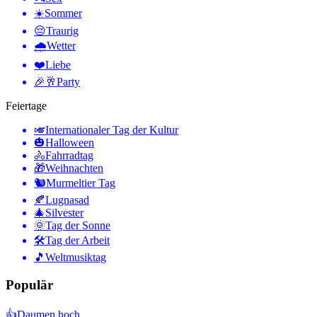
☀️
Sommer
😔
Traurig
🌧
Wetter
❤️
Liebe
🎉🥂
Party
Feiertage
🎺
Internationaler Tag der Kultur
🎃
Halloween
🚴
Fahrradtag
🎁
Weihnachten
🐿
Murmeltier Tag
🍂
Lugnasad
🎄
Silvester
🌞
Tag der Sonne
🛠
Tag der Arbeit
🎵
Weltmusiktag
Populär
👍
Daumen hoch