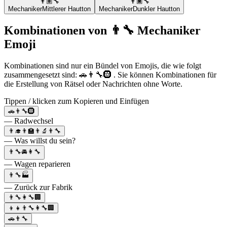
👨🏽‍🔧
👨🏿‍🔧
Mechaniker
Mittlerer Hautton
Mechaniker
Dunkler Hautton
Kombinationen von 👨‍🔧 Mechaniker
Emoji
Kombinationen sind nur ein Bündel von Emojis, die wie folgt
zusammengesetzt sind: 🚗👨‍🔧🛞 . Sie können Kombinationen für
die Erstellung von Rätsel oder Nachrichten ohne Worte.
Tippen / klicken zum Kopieren und Einfügen
🚗👨‍🔧🛞
— Radwechsel
👨‍🎓👨‍🏫👨‍🔬👨‍🔧
— Was willst du sein?
👨‍🔧🚘👩‍🔧
— Wagen reparieren
👨‍🔧🏭
— Zurück zur Fabrik
👨‍🔧👩‍🔧🏢
👦👧👨‍🔧👩‍🔧🏢
🚗👨‍🔧