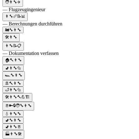
🧑👨‍🔧✈️
— Flugzeugingenieur
👨‍🔧📏📝📊
— Berechnungen durchführen
🚂🔧👨‍🔧
🛠️👨‍🔧
👨‍🔧📝📋
— Dokumentation verfassen
🏠🔨👨‍🔧
🚽👨‍🔧🔩
🏎️🔧👨‍🔧
🚢🔨👨‍🔧
🛁👨‍🔧🔩
🛠️👨‍🔧🔨💪🏗️
🚪🔑🔒🧑‍🔧👨‍🔧
💧👨‍🔧🔧
🚽🔧👨‍🔧
🚽👨‍🔧🚪
🏭👨‍🔧🛠