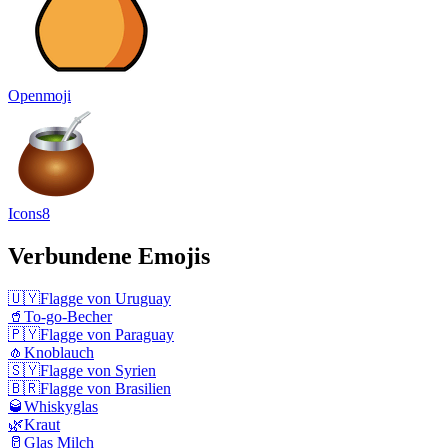
Openmoji
Icons8
Verbundene Emojis
🇺🇾
Flagge von Uruguay
🥤
To-go-Becher
🇵🇾
Flagge von Paraguay
🧄
Knoblauch
🇸🇾
Flagge von Syrien
🇧🇷
Flagge von Brasilien
🥃
Whiskyglas
🌿
Kraut
🥛
Glas Milch