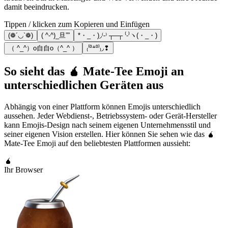
damit beeindrucken.
Tippen / klicken zum Kopieren und Einfügen
(❁´◡`❁)
( ^-^)_旦””
*・_・)◞⁽-⁾ ┬─┬ ⁽-⁾ヽ(・_・)
（ ^_^）o自自o（^_^ ）
₍⁽⁰꒫⁰⁾₎◞❢
So sieht das 🧉 Mate-Tee Emoji an
unterschiedlichen Geräten aus
Abhängig von einer Plattform können Emojis unterschiedlich
aussehen. Jeder Webdienst-, Betriebssystem- oder Gerät-Hersteller
kann Emojis-Design nach seinem eigenen Unternehmensstil und
seiner eigenen Vision erstellen. Hier können Sie sehen wie das 🧉
Mate-Tee Emoji auf den beliebtesten Plattformen aussieht:
🧉
Ihr Browser