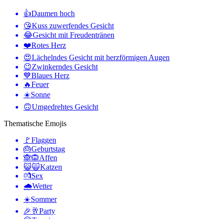
👍
Daumen hoch
😘
Kuss zuwerfendes Gesicht
😂
Gesicht mit Freudentränen
❤️
Rotes Herz
😍
Lächelndes Gesicht mit herzförmigen Augen
😉
Zwinkerndes Gesicht
💙
Blaues Herz
🔥
Feuer
☀️
Sonne
🙃
Umgedrehtes Gesicht
Thematische Emojis
🚩
Flaggen
🎂
Geburtstag
🙈🙉
Affen
😺🙀
Katzen
💏
Sex
🌧
Wetter
☀️
Sommer
🎉🥂
Party