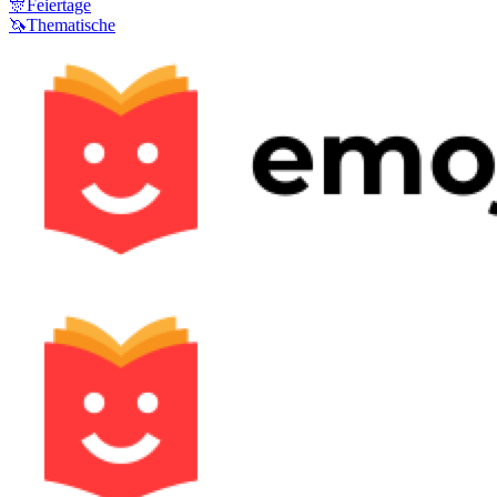
🎊
Feiertage
🦄
Thematische