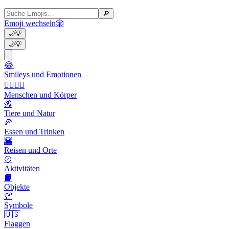
🔎
Emoji wechseln
🎲
🌙
💡
🌙
💡
😂
Smileys und Emotionen
👩‍❤️‍💋‍👨
Menschen und Körper
🐝
Tiere und Natur
🍕
Essen und Trinken
🌇
Reisen und Orte
🥎
Aktivitäten
📙
Objekte
💯
Symbole
🇺🇸
Flaggen