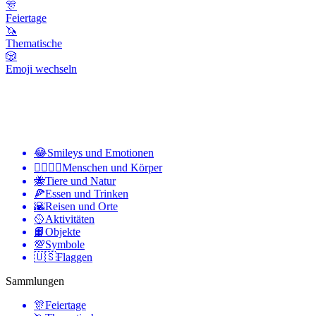
🎊
Feiertage
🦄
Thematische
🎲
Emoji wechseln
😂
Smileys und Emotionen
👩‍❤️‍💋‍👨
Menschen und Körper
🐝
Tiere und Natur
🍕
Essen und Trinken
🌇
Reisen und Orte
🥎
Aktivitäten
📙
Objekte
💯
Symbole
🇺🇸
Flaggen
Sammlungen
🎊
Feiertage