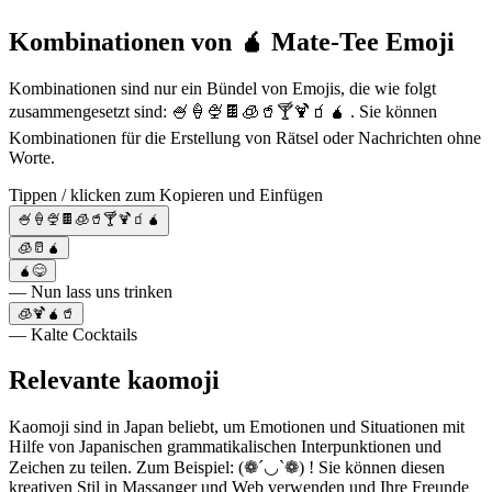
Kombinationen von 🧉 Mate-Tee Emoji
Kombinationen sind nur ein Bündel von Emojis, die wie folgt
zusammengesetzt sind: 🍧🍦🍨🍫🧊🥤🍸🍹🧃🧉 . Sie können
Kombinationen für die Erstellung von Rätsel oder Nachrichten ohne
Worte.
Tippen / klicken zum Kopieren und Einfügen
🍧🍦🍨🍫🧊🥤🍸🍹🧃🧉
🧊🥛🧉
🧉😋
— Nun lass uns trinken
🧊🍹🧉🥤
— Kalte Cocktails
Relevante kaomoji
Kaomoji sind in Japan beliebt, um Emotionen und Situationen mit
Hilfe von Japanischen grammatikalischen Interpunktionen und
Zeichen zu teilen. Zum Beispiel: (❁´◡`❁) ! Sie können diesen
kreativen Stil in Massanger und Web verwenden und Ihre Freunde