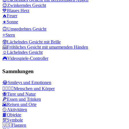
😉
Zwinkerndes Gesicht
💙
Blaues Herz
🔥
Feuer
☀️
Sonne
🙃
Umgedrehtes Gesicht
⭐
Stern
🤓
Lächelndes Gesicht mit Brille
🤗
Fröhliches Gesicht mit umarmenden Händen
☺️
Lächelndes Gesicht
🎮
Videospiele-Controller
Sammlungen
😂
Smileys und Emotionen
👩‍❤️‍💋‍👨
Menschen und Körper
🐝
Tiere und Natur
🍕
Essen und Trinken
🌇
Reisen und Orte
🥎
Aktivitäten
📙
Objekte
💯
Symbole
🇺🇸
Flaggen