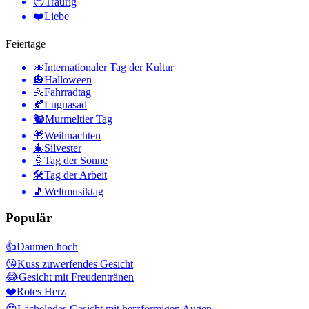
😔
Traurig
❤️
Liebe
Feiertage
🎺
Internationaler Tag der Kultur
🎃
Halloween
🚴
Fahrradtag
🍂
Lugnasad
🐿
Murmeltier Tag
🎁
Weihnachten
🎄
Silvester
🌞
Tag der Sonne
🛠
Tag der Arbeit
🎵
Weltmusiktag
Populär
👍
Daumen hoch
😘
Kuss zuwerfendes Gesicht
😂
Gesicht mit Freudentränen
❤️
Rotes Herz
😍
Lächelndes Gesicht mit herzförmigen Augen