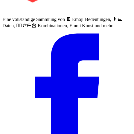
Eine vollständige Sammlung von 📙 Emoji-Bedeutungen, 👨‍💻
Daten, 🙅‍♀️🍕🍔🍟 Kombinationen, Emoji Kunst und mehr.