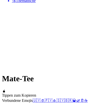
🦄
Thematische
Mate-Tee
🧉
Tippen zum Kopieren
Verbundene Emojis
🇺🇾
🥤
🇵🇾
🧄
🇸🇾
🇧🇷
🥃
🌿
🥛
☕