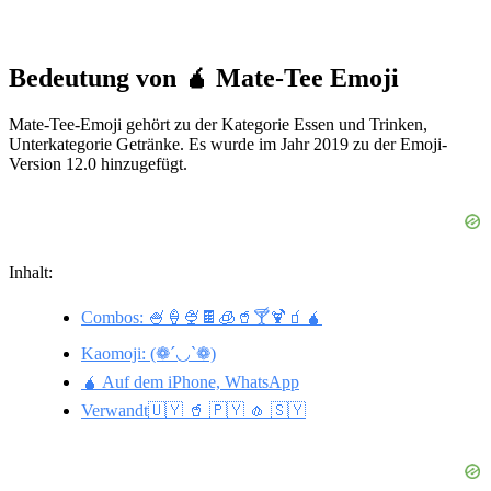
Bedeutung von 🧉 Mate-Tee Emoji
Mate-Tee-Emoji gehört zu der Kategorie Essen und Trinken,
Unterkategorie Getränke. Es wurde im Jahr 2019 zu der Emoji-
Version 12.0 hinzugefügt.
Inhalt:
Combos: 🍧🍦🍨🍫🧊🥤🍸🍹🧃🧉
Kaomoji: (❁´◡`❁)
🧉 Auf dem iPhone, WhatsApp
Verwandt🇺🇾 🥤 🇵🇾 🧄 🇸🇾