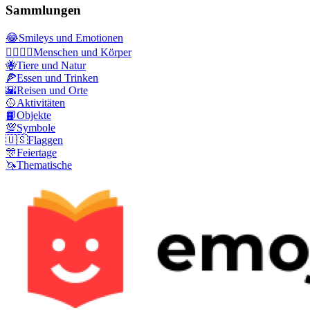
Sammlungen
😂
Smileys und Emotionen
👩‍❤️‍💋‍👨
Menschen und Körper
🐝
Tiere und Natur
🍕
Essen und Trinken
🌇
Reisen und Orte
🥎
Aktivitäten
📙
Objekte
💯
Symbole
🇺🇸
Flaggen
🎊
Feiertage
🦄
Thematische