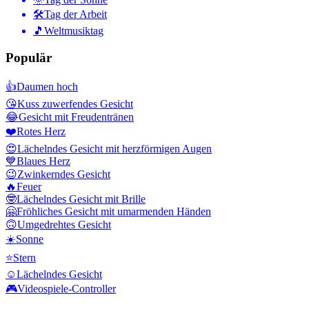
🛠
Tag der Arbeit
🎵
Weltmusiktag
Populär
👍
Daumen hoch
😘
Kuss zuwerfendes Gesicht
😂
Gesicht mit Freudentränen
❤️
Rotes Herz
😍
Lächelndes Gesicht mit herzförmigen Augen
💙
Blaues Herz
😉
Zwinkerndes Gesicht
🔥
Feuer
🤓
Lächelndes Gesicht mit Brille
🤗
Fröhliches Gesicht mit umarmenden Händen
🙃
Umgedrehtes Gesicht
☀️
Sonne
⭐
Stern
☺️
Lächelndes Gesicht
🎮
Videospiele-Controller