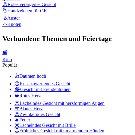
😡
Rotes verärgertes Gesicht
👌
Handzeichen für OK
🦪
Auster
🪢
Knoten
Verbundene Themen und Feiertage
📽
Kino
Populär
👍
Daumen hoch
😘
Kuss zuwerfendes Gesicht
😂
Gesicht mit Freudentränen
❤️
Rotes Herz
😍
Lächelndes Gesicht mit herzförmigen Augen
💙
Blaues Herz
😉
Zwinkerndes Gesicht
🔥
Feuer
🤓
Lächelndes Gesicht mit Brille
🤗
Fröhliches Gesicht mit umarmenden Händen