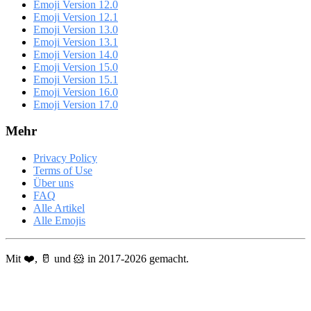
Emoji Version 12.0
Emoji Version 12.1
Emoji Version 13.0
Emoji Version 13.1
Emoji Version 14.0
Emoji Version 15.0
Emoji Version 15.1
Emoji Version 16.0
Emoji Version 17.0
Mehr
Privacy Policy
Terms of Use
Über uns
FAQ
Alle Artikel
Alle Emojis
Mit ❤️, 🥛 und 🐹 in 2017-2026 gemacht.