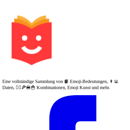
Eine vollständige Sammlung von 📙 Emoji-Bedeutungen, 👨‍💻
Daten, 🙅‍♀️🍕🍔🍟 Kombinationen, Emoji Kunst und mehr.