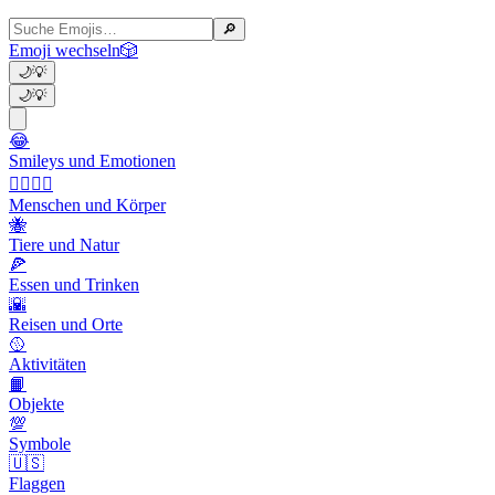
🔎
Emoji wechseln
🎲
🌙
💡
🌙
💡
😂
Smileys und Emotionen
👩‍❤️‍💋‍👨
Menschen und Körper
🐝
Tiere und Natur
🍕
Essen und Trinken
🌇
Reisen und Orte
🥎
Aktivitäten
📙
Objekte
💯
Symbole
🇺🇸
Flaggen