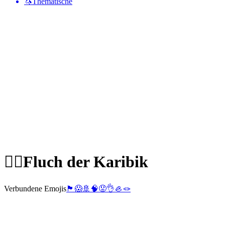
🦄
Thematische
🏴‍☠️
Fluch der Karibik
Verbundene Emojis
🏴󠁧󠁢󠁥󠁮󠁧󠁿
😱
🚢
🧠
😡
👌
🦪
🪢