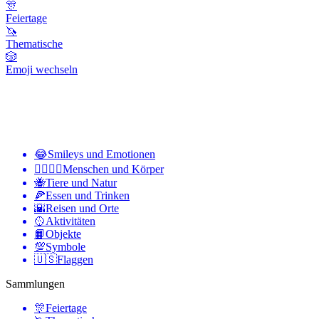
🎊
Feiertage
🦄
Thematische
🎲
Emoji wechseln
😂
Smileys und Emotionen
👩‍❤️‍💋‍👨
Menschen und Körper
🐝
Tiere und Natur
🍕
Essen und Trinken
🌇
Reisen und Orte
🥎
Aktivitäten
📙
Objekte
💯
Symbole
🇺🇸
Flaggen
Sammlungen
🎊
Feiertage