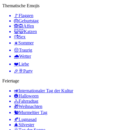
Thematische Emojis
🚩
Flaggen
🎂
Geburtstag
🙈🙉
Affen
😺🙀
Katzen
💏
Sex
☀️
Sommer
😔
Traurig
🌧
Wetter
❤️
Liebe
🎉🥂
Party
Feiertage
🎺
Internationaler Tag der Kultur
🎃
Halloween
🚴
Fahrradtag
🎁
Weihnachten
🐿
Murmeltier Tag
🍂
Lugnasad
🎄
Silvester
🌞
Tag der Sonne