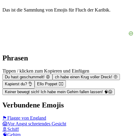
Das ist die Sammlung von Emojis für Fluch der Karibik.
Phrasen
Tippen / klicken zum Kopieren und Einfügen
Du hast geschummelt! 😡
ch habe einen Krug voller Dreck! 🤨
Kapierst du? 👌
Ello Poppet 🙋‍♂️
Keiner bewegt sich! Ich habe mein Gehirn fallen lassen! 🧠😱
Verbundene Emojis
🏴󠁧󠁢󠁥󠁮󠁧󠁿
Flagge von England
😱
Vor Angst schreiendes Gesicht
🚢
Schiff
🧠
Gehirn