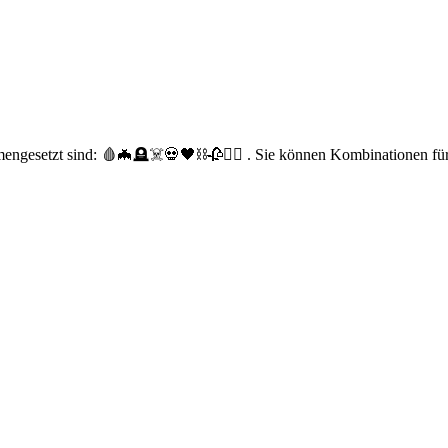
engesetzt sind: 🩸🦇🪦☠️💀🖤⛓️🥀🧛‍♀️ . Sie können Kombinationen für