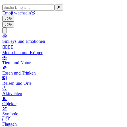
🔎
Emoji wechseln
🎲
🌙
💡
🌙
💡
😂
Smileys und Emotionen
👩‍❤️‍💋‍👨
Menschen und Körper
🐝
Tiere und Natur
🍕
Essen und Trinken
🌇
Reisen und Orte
🥎
Aktivitäten
📙
Objekte
💯
Symbole
🇺🇸
Flaggen