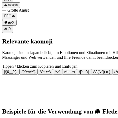
🦇🙈🙊💩
— Große Angst
🧛‍♂️🌕🦇
🖤🦇🌹
🦇🌕
Relevante kaomoji
Kaomoji sind in Japan beliebt, um Emotionen und Situationen mit Hilf
Massanger und Web verwenden und Ihre Freunde damit beeindrucke
Tippen / klicken zum Kopieren und Einfügen
|/)0__0(\|
/|\^•w•^/|\
/\^•.•^/\
^v^
(^+.+^)
/|^;-;^/|
∆∆(°v°)( o )
/|\
Beispiele für die Verwendung von 🦇 Fled