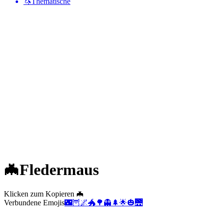
🦄
Thematische
🦇
Fledermaus
Klicken zum Kopieren 🦇
Verbundene Emojis
🌃
🦉
🌌
🐲
🌳
👻
🌲
🌟
🎃
🌉