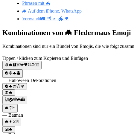
Phrasen mit 🦇
🦇 Auf dem iPhone, WhatsApp
Verwandt🌃 🦉 🌌 🐲 🌳
Kombinationen von 🦇 Fledermaus Emoji
Kombinationen sind nur ein Bündel von Emojis, die wie folgt zusamm
Tippen / klicken zum Kopieren und Einfügen
🩸🦇🪦☠️💀🖤⛓️🥀🧛‍♀️
🎃🕸️🦇👻
— Halloween-Dekorationen
🎃🦇🧛😈🌹
🧛🦇
🙌🏠🕸🦇👻
🦇🤵🃏
— Batman
🦇👨⚔️🃏
🌇🦇