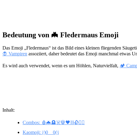
Bedeutung von 🦇 Fledermaus Emoji
Das Emoji „Fledermaus“ ist das Bild eines kleinen fliegenden Säugeti
🧛 Vampiren
assoziiert, daher bedeutet das Emoji manchmal etwas 
Es wird auch verwendet, wenn es um Höhlen, Naturvielfalt,
🏕️ Cam
Inhalt:
Combos: 🩸🦇🪦☠️💀🖤⛓️🥀🧛‍♀️
Kaomoji: |/)0__0(\|