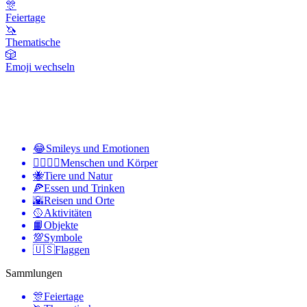
🎊
Feiertage
🦄
Thematische
🎲
Emoji wechseln
😂
Smileys und Emotionen
👩‍❤️‍💋‍👨
Menschen und Körper
🐝
Tiere und Natur
🍕
Essen und Trinken
🌇
Reisen und Orte
🥎
Aktivitäten
📙
Objekte
💯
Symbole
🇺🇸
Flaggen
Sammlungen
🎊
Feiertage