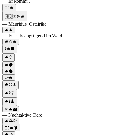
— Er kommt..
🦸‍♂🦇
🇲🇺⛱️🏞️🦇
— Mauritius, Ostafrika
🦇🌲
— Es ist beängstigend im Wald
🦇🍲🦇
🕯️🦇🌑
🦇🌕
🦇🌑
🦇🌑
🌙🦇
🦇🌕🌲
🦇🕯️🌹
🦇🕯️👻
🦉🦇🌃
— Nachtaktive Tiere
🦇🌅🌺
🧛‍♂️🦇🌘
🦇🌙