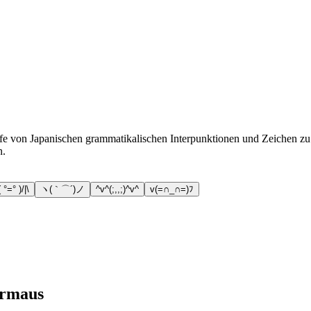
e von Japanischen grammatikalischen Interpunktionen und Zeichen zu tei
n.
( °=° )/|\
ヽ(｀⌒´)ノ
^v^(;,,;)^v^
v(=∩_∩=)ﾌ
ermaus