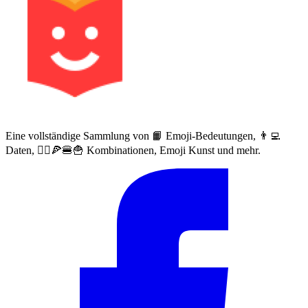
Eine vollständige Sammlung von 📙 Emoji-Bedeutungen, 👨‍💻
Daten, 🙅‍♀️🍕🍔🍟 Kombinationen, Emoji Kunst und mehr.