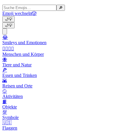
🔎
Emoji wechseln
🎲
🌙
💡
🌙
💡
😂
Smileys und Emotionen
👩‍❤️‍💋‍👨
Menschen und Körper
🐝
Tiere und Natur
🍕
Essen und Trinken
🌇
Reisen und Orte
🥎
Aktivitäten
📙
Objekte
💯
Symbole
🇺🇸
Flaggen