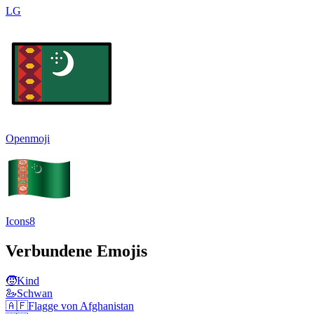
LG
Openmoji
Icons8
Verbundene Emojis
🧒
Kind
🦢
Schwan
🇦🇫
Flagge von Afghanistan