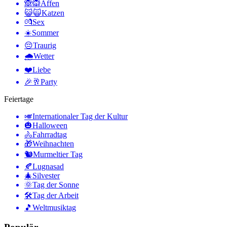
🙈🙉
Affen
😺🙀
Katzen
💏
Sex
☀️
Sommer
😔
Traurig
🌧
Wetter
❤️
Liebe
🎉🥂
Party
Feiertage
🎺
Internationaler Tag der Kultur
🎃
Halloween
🚴
Fahrradtag
🎁
Weihnachten
🐿
Murmeltier Tag
🍂
Lugnasad
🎄
Silvester
🌞
Tag der Sonne
🛠
Tag der Arbeit
🎵
Weltmusiktag