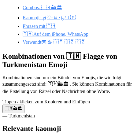
Combos: 🇹🇲🏜️🏛️
Kaomoji: ╭(♡･ㅂ･)و/🇹🇲
Phrasen mit 🇹🇲
🇹🇲 Auf dem iPhone, WhatsApp
Verwandt🧒 🦢 🇦🇫 🇺🇿 🇰🇿
Kombinationen von 🇹🇲 Flagge von
Turkmenistan Emoji
Kombinationen sind nur ein Bündel von Emojis, die wie folgt
zusammengesetzt sind: 🇹🇲🏜️🏛️ . Sie können Kombinationen für
die Erstellung von Rätsel oder Nachrichten ohne Worte.
Tippen / klicken zum Kopieren und Einfügen
🇹🇲🏜️🏛️
— Turkmenistan
Relevante kaomoji