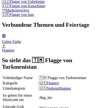
🇺🇿
Flagge von Usbekistan
🇰🇿
Flagge von Kasachstan
™️
Markenzeichen
🇮🇷
Flagge von Iran
Verbundene Themen und Feiertage
🟢
Grüne Farbe
🚩
Flaggen
So sieht das 🇹🇲 Flagge von
Turkmenistan
Vollständiger Name
🇹🇲 Flagge von Turkmenistan
Kategorie
🇺🇸Flaggen
Unterkategorie
🇺🇸Nationalflaggen
So geben Sie einen
:flag_tm:
Shortcode ein
Unicode (voll