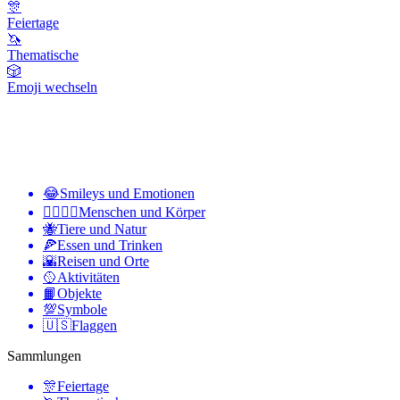
🎊
Feiertage
🦄
Thematische
🎲
Emoji wechseln
😂
Smileys und Emotionen
👩‍❤️‍💋‍👨
Menschen und Körper
🐝
Tiere und Natur
🍕
Essen und Trinken
🌇
Reisen und Orte
🥎
Aktivitäten
📙
Objekte
💯
Symbole
🇺🇸
Flaggen
Sammlungen
🎊
Feiertage