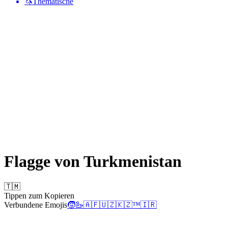
🦄
Thematische
Flagge von Turkmenistan
🇹🇲
Tippen zum Kopieren
Verbundene Emojis
🧒
🦢
🇦🇫
🇺🇿
🇰🇿
™️
🇮🇷