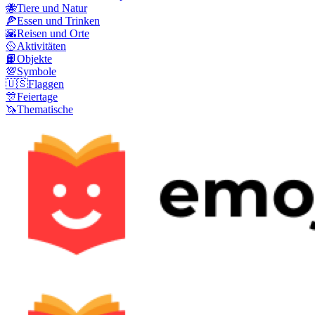
🐝
Tiere und Natur
🍕
Essen und Trinken
🌇
Reisen und Orte
🥎
Aktivitäten
📙
Objekte
💯
Symbole
🇺🇸
Flaggen
🎊
Feiertage
🦄
Thematische