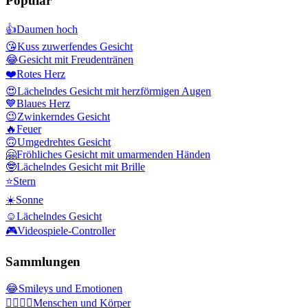
Populär
👍
Daumen hoch
😘
Kuss zuwerfendes Gesicht
😂
Gesicht mit Freudentränen
❤️
Rotes Herz
😍
Lächelndes Gesicht mit herzförmigen Augen
💙
Blaues Herz
😉
Zwinkerndes Gesicht
🔥
Feuer
🙃
Umgedrehtes Gesicht
🤗
Fröhliches Gesicht mit umarmenden Händen
🤓
Lächelndes Gesicht mit Brille
⭐
Stern
☀️
Sonne
☺️
Lächelndes Gesicht
🎮
Videospiele-Controller
Sammlungen
😂
Smileys und Emotionen
👩‍❤️‍💋‍👨
Menschen und Körper