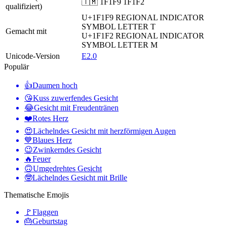
🇹🇲 1F1F9 1F1F2
qualifiziert)
U+1F1F9
REGIONAL INDICATOR
SYMBOL LETTER T
Gemacht mit
U+1F1F2
REGIONAL INDICATOR
SYMBOL LETTER M
Unicode-Version
E2.0
Populär
👍
Daumen hoch
😘
Kuss zuwerfendes Gesicht
😂
Gesicht mit Freudentränen
❤️
Rotes Herz
😍
Lächelndes Gesicht mit herzförmigen Augen
💙
Blaues Herz
😉
Zwinkerndes Gesicht
🔥
Feuer
🙃
Umgedrehtes Gesicht
🤓
Lächelndes Gesicht mit Brille
Thematische Emojis
🚩
Flaggen
🎂
Geburtstag