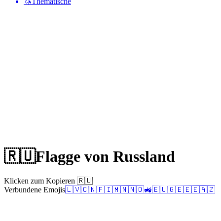
🦄
Thematische
🇷🇺
Flagge von Russland
Klicken zum Kopieren 🇷🇺
Verbundene Emojis
🇱🇻
🇨🇳
🇫🇮
🇲🇳
🇳🇴
🚜
🇪🇺
🇬🇪
🇪🇪
🇦🇿