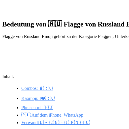
Bedeutung von 🇷🇺 Flagge von Russland 
Flagge von Russland Emoji gehört zu der Kategorie Flaggen, Unterka
Inhalt:
Combos: 🪆🇷🇺
Kaomoji: I❤️🇷🇺
Phrasen mit 🇷🇺
🇷🇺 Auf dem iPhone, WhatsApp
Verwandt🇱🇻 🇨🇳 🇫🇮 🇲🇳 🇳🇴