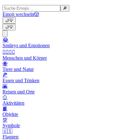
🔎
Emoji wechseln
🎲
🌙
💡
🌙
💡
😂
Smileys und Emotionen
👩‍❤️‍💋‍👨
Menschen und Körper
🐝
Tiere und Natur
🍕
Essen und Trinken
🌇
Reisen und Orte
🥎
Aktivitäten
📙
Objekte
💯
Symbole
🇺🇸
Flaggen