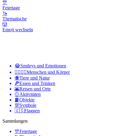
🎊
Feiertage
🦄
Thematische
🎲
Emoji wechseln
😂
Smileys und Emotionen
👩‍❤️‍💋‍👨
Menschen und Körper
🐝
Tiere und Natur
🍕
Essen und Trinken
🌇
Reisen und Orte
🥎
Aktivitäten
📙
Objekte
💯
Symbole
🇺🇸
Flaggen
Sammlungen
🎊
Feiertage