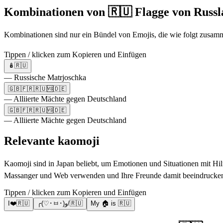
Kombinationen von 🇷🇺 Flagge von Russ
Kombinationen sind nur ein Bündel von Emojis, die wie folgt zusamm
Tippen / klicken zum Kopieren und Einfügen
🪆🇷🇺
— Russische Matrjoschka
🇬🇧🇫🇷🇷🇺🆚🇩🇪
— Alliierte Mächte gegen Deutschland
🇬🇧🇫🇷🇷🇺🆚🇩🇪
— Alliierte Mächte gegen Deutschland
Relevante kaomoji
Kaomoji sind in Japan beliebt, um Emotionen und Situationen mit Hil
Massanger und Web verwenden und Ihre Freunde damit beeindrucke
Tippen / klicken zum Kopieren und Einfügen
I❤️🇷🇺
╭(♡･ㅂ･)و/🇷🇺
My 🏠 is 🇷🇺