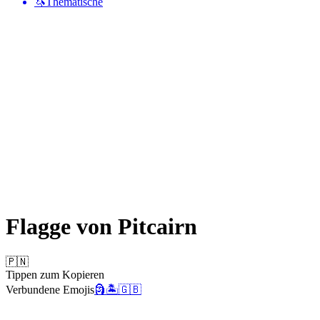
🦄
Thematische
Flagge von Pitcairn
🇵🇳
Tippen zum Kopieren
Verbundene Emojis
🗿
🏝️
🇬🇧