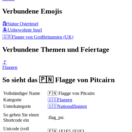
Verbundene Emojis
🗿
Statue Osterinsel
🏝️
Unbewohnte Insel
🇬🇧
Flagge von Großbritannien (UK)
Verbundene Themen und Feiertage
🚩
Flaggen
So sieht das 🇵🇳 Flagge von Pitcairn
Vollständiger Name
🇵🇳 Flagge von Pitcairn
Kategorie
🇺🇸Flaggen
Unterkategorie
🇺🇸Nationalflaggen
So geben Sie einen
:flag_pn:
Shortcode ein
Unicode (voll
🇵🇳 1F1F5 1F1F3