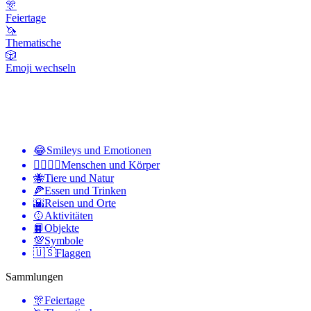
🎊
Feiertage
🦄
Thematische
🎲
Emoji wechseln
😂
Smileys und Emotionen
👩‍❤️‍💋‍👨
Menschen und Körper
🐝
Tiere und Natur
🍕
Essen und Trinken
🌇
Reisen und Orte
🥎
Aktivitäten
📙
Objekte
💯
Symbole
🇺🇸
Flaggen
Sammlungen
🎊
Feiertage