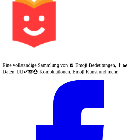
Eine vollständige Sammlung von 📙 Emoji-Bedeutungen, 👨‍💻
Daten, 🙅‍♀️🍕🍔🍟 Kombinationen, Emoji Kunst und mehr.