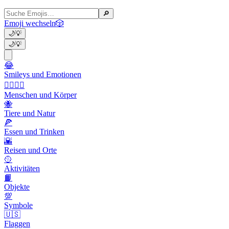
🔎
Emoji wechseln
🎲
🌙
💡
🌙
💡
😂
Smileys und Emotionen
👩‍❤️‍💋‍👨
Menschen und Körper
🐝
Tiere und Natur
🍕
Essen und Trinken
🌇
Reisen und Orte
🥎
Aktivitäten
📙
Objekte
💯
Symbole
🇺🇸
Flaggen