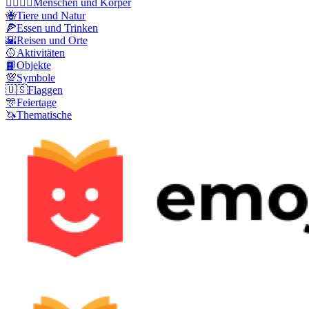
👩‍❤️‍💋‍👨
Menschen und Körper
🐝
Tiere und Natur
🍕
Essen und Trinken
🌇
Reisen und Orte
🥎
Aktivitäten
📙
Objekte
💯
Symbole
🇺🇸
Flaggen
🎊
Feiertage
🦄
Thematische