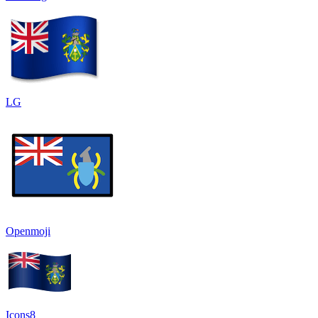
LG
Openmoji
Icons8