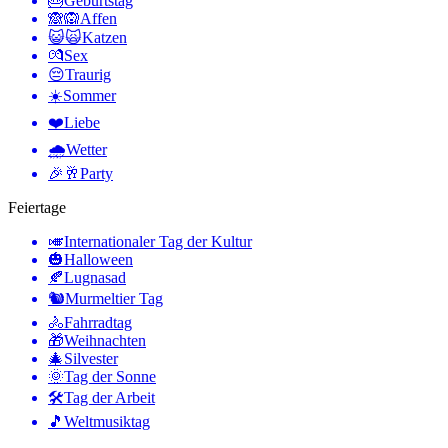
🎂
Geburtstag
🙈🙉
Affen
😺🙀
Katzen
💏
Sex
😔
Traurig
☀️
Sommer
❤️
Liebe
🌧
Wetter
🎉🥂
Party
Feiertage
🎺
Internationaler Tag der Kultur
🎃
Halloween
🍂
Lugnasad
🐿
Murmeltier Tag
🚴
Fahrradtag
🎁
Weihnachten
🎄
Silvester
🌞
Tag der Sonne
🛠
Tag der Arbeit
🎵
Weltmusiktag