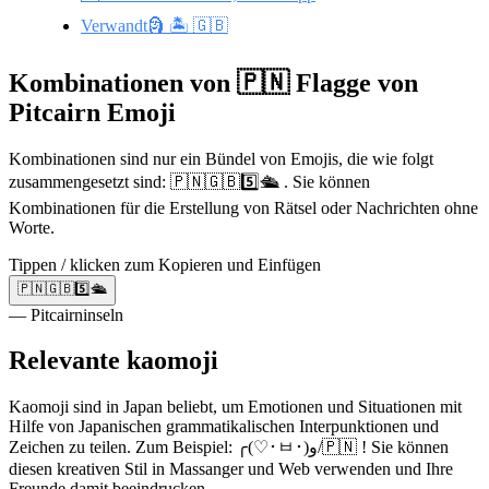
Verwandt🗿 🏝️ 🇬🇧
Kombinationen von 🇵🇳 Flagge von
Pitcairn Emoji
Kombinationen sind nur ein Bündel von Emojis, die wie folgt
zusammengesetzt sind: 🇵🇳🇬🇧5️⃣🛳️ . Sie können
Kombinationen für die Erstellung von Rätsel oder Nachrichten ohne
Worte.
Tippen / klicken zum Kopieren und Einfügen
🇵🇳🇬🇧5️⃣🛳️
— Pitcairninseln
Relevante kaomoji
Kaomoji sind in Japan beliebt, um Emotionen und Situationen mit
Hilfe von Japanischen grammatikalischen Interpunktionen und
Zeichen zu teilen. Zum Beispiel: ╭(♡･ㅂ･)و/🇵🇳 ! Sie können
diesen kreativen Stil in Massanger und Web verwenden und Ihre
Freunde damit beeindrucken.