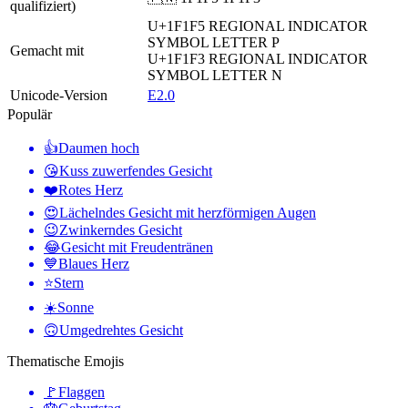
qualifiziert)
U+1F1F5
REGIONAL INDICATOR
SYMBOL LETTER P
Gemacht mit
U+1F1F3
REGIONAL INDICATOR
SYMBOL LETTER N
Unicode-Version
E2.0
Populär
👍
Daumen hoch
😘
Kuss zuwerfendes Gesicht
❤️
Rotes Herz
😍
Lächelndes Gesicht mit herzförmigen Augen
😉
Zwinkerndes Gesicht
😂
Gesicht mit Freudentränen
💙
Blaues Herz
⭐
Stern
☀️
Sonne
🙃
Umgedrehtes Gesicht
Thematische Emojis
🚩
Flaggen