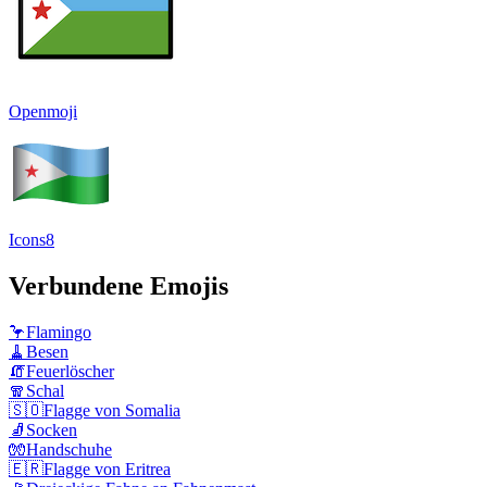
Openmoji
Icons8
Verbundene Emojis
🦩
Flamingo
🧹
Besen
🧯
Feuerlöscher
🧣
Schal
🇸🇴
Flagge von Somalia
🧦
Socken
🧤
Handschuhe
🇪🇷
Flagge von Eritrea