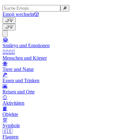
🔎
Emoji wechseln
🎲
🌙
💡
🌙
💡
😂
Smileys und Emotionen
👩‍❤️‍💋‍👨
Menschen und Körper
🐝
Tiere und Natur
🍕
Essen und Trinken
🌇
Reisen und Orte
🥎
Aktivitäten
📙
Objekte
💯
Symbole
🇺🇸
Flaggen