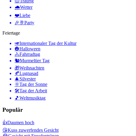
😔
Traurig
🌧
Wetter
❤️
Liebe
🎉🥂
Party
Feiertage
🎺
Internationaler Tag der Kultur
🎃
Halloween
🚴
Fahrradtag
🐿
Murmeltier Tag
🎁
Weihnachten
🍂
Lugnasad
🎄
Silvester
🌞
Tag der Sonne
🛠
Tag der Arbeit
🎵
Weltmusiktag
Populär
👍
Daumen hoch
😘
Kuss zuwerfendes Gesicht
😂
Gesicht mit Freudentränen