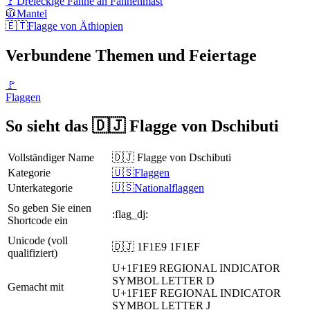
🚩
Dreieckige Fahne an Fahnenmast
🧥
Mantel
🇪🇹
Flagge von Äthiopien
Verbundene Themen und Feiertage
🚩
Flaggen
So sieht das 🇩🇯 Flagge von Dschibuti
Vollständiger Name
🇩🇯 Flagge von Dschibuti
Kategorie
🇺🇸Flaggen
Unterkategorie
🇺🇸Nationalflaggen
So geben Sie einen
:flag_dj:
Shortcode ein
Unicode (voll
🇩🇯 1F1E9 1F1EF
qualifiziert)
U+1F1E9
REGIONAL INDICATOR
SYMBOL LETTER D
Gemacht mit
U+1F1EF
REGIONAL INDICATOR
SYMBOL LETTER J