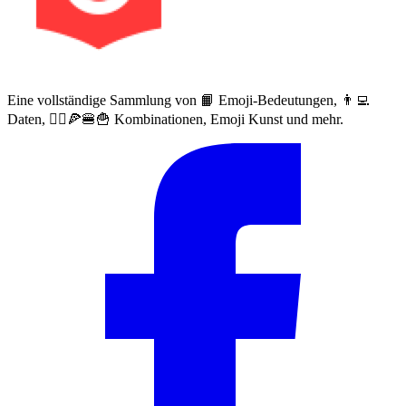
Eine vollständige Sammlung von 📙 Emoji-Bedeutungen, 👨‍💻
Daten, 🙅‍♀️🍕🍔🍟 Kombinationen, Emoji Kunst und mehr.