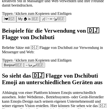
kreativen Stil in Massanger und Web verwenden und Ihre Freunde
damit beeindrucken.
Tippen / klicken zum Kopieren und Einfügen
I❤️🇩🇯
My 🏠 is 🇩🇯
╭(♡･ㅂ･)و/🇩🇯
Beispiele für die Verwendung von 🇩🇯
Flagge von Dschibuti
Beliebte Sätze mit 🇩🇯 Flagge von Dschibuti zur Verwendung in
Messenger und Web:
Tippen / klicken zum Kopieren und Einfügen
Bonjour!🇩🇯
– مرحبا!🇩🇯
So sieht das 🇩🇯 Flagge von Dschibuti
Emoji an unterschiedlichen Geräten aus
Abhängig von einer Plattform können Emojis unterschiedlich
aussehen. Jeder Webdienst-, Betriebssystem- oder Gerät-Hersteller
kann Emojis-Design nach seinem eigenen Unternehmensstil und
seiner eigenen Vision erstellen. Hier können Sie sehen wie das 🇩🇯