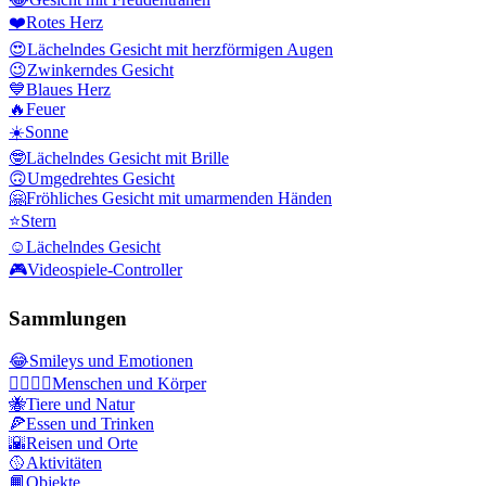
❤️
Rotes Herz
😍
Lächelndes Gesicht mit herzförmigen Augen
😉
Zwinkerndes Gesicht
💙
Blaues Herz
🔥
Feuer
☀️
Sonne
🤓
Lächelndes Gesicht mit Brille
🙃
Umgedrehtes Gesicht
🤗
Fröhliches Gesicht mit umarmenden Händen
⭐
Stern
☺️
Lächelndes Gesicht
🎮
Videospiele-Controller
Sammlungen
😂
Smileys und Emotionen
👩‍❤️‍💋‍👨
Menschen und Körper
🐝
Tiere und Natur
🍕
Essen und Trinken
🌇
Reisen und Orte
🥎
Aktivitäten
📙
Objekte