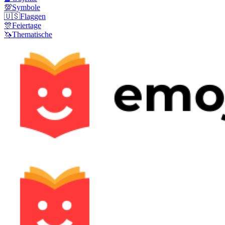
💯
Symbole
🇺🇸
Flaggen
🎊
Feiertage
🦄
Thematische