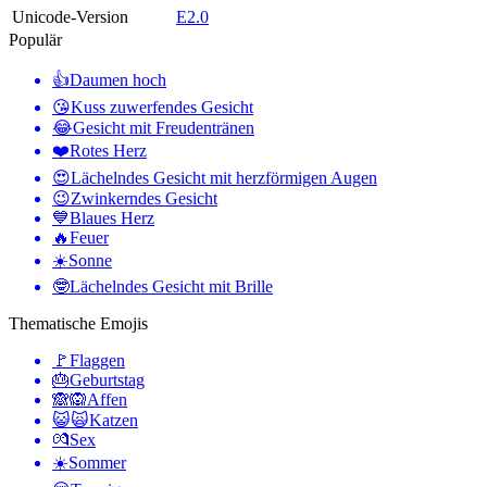
Unicode-Version
E2.0
Populär
👍
Daumen hoch
😘
Kuss zuwerfendes Gesicht
😂
Gesicht mit Freudentränen
❤️
Rotes Herz
😍
Lächelndes Gesicht mit herzförmigen Augen
😉
Zwinkerndes Gesicht
💙
Blaues Herz
🔥
Feuer
☀️
Sonne
🤓
Lächelndes Gesicht mit Brille
Thematische Emojis
🚩
Flaggen
🎂
Geburtstag
🙈🙉
Affen
😺🙀
Katzen
💏
Sex
☀️
Sommer