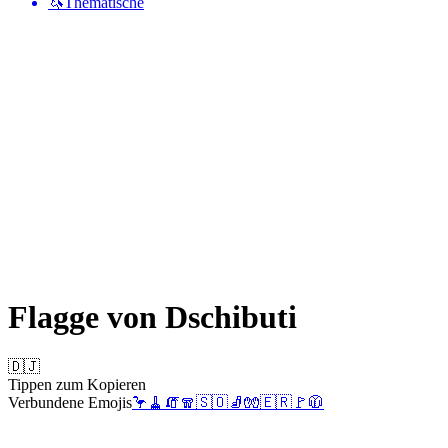
🦄
Thematische
Flagge von Dschibuti
🇩🇯
Tippen zum Kopieren
Verbundene Emojis
🦩
🧹
🧯
🧣
🇸🇴
🧦
🧤
🇪🇷
🚩
🧥