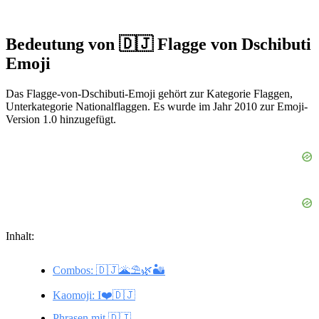
Bedeutung von 🇩🇯 Flagge von Dschibuti
Emoji
Das Flagge-von-Dschibuti-Emoji gehört zur Kategorie Flaggen,
Unterkategorie Nationalflaggen. Es wurde im Jahr 2010 zur Emoji-
Version 1.0 hinzugefügt.
Inhalt:
Combos: 🇩🇯🌋⛱️🌿🏜️
Kaomoji: I❤️🇩🇯
Phrasen mit 🇩🇯