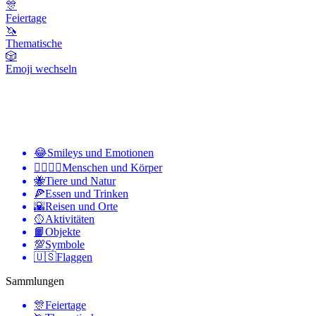
🎊
Feiertage
🦄
Thematische
🎲
Emoji wechseln
😂
Smileys und Emotionen
👩‍❤️‍💋‍👨
Menschen und Körper
🐝
Tiere und Natur
🍕
Essen und Trinken
🌇
Reisen und Orte
🥎
Aktivitäten
📙
Objekte
💯
Symbole
🇺🇸
Flaggen
Sammlungen
🎊
Feiertage