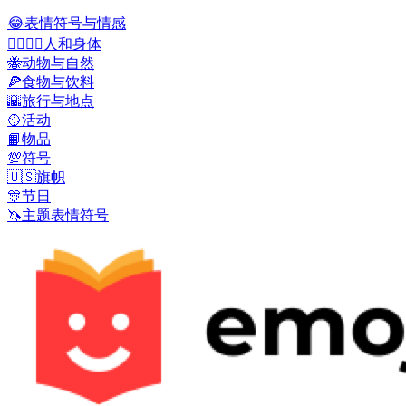
😂
表情符号与情感
👩‍❤️‍💋‍👨
人和身体
🐝
动物与自然
🍕
食物与饮料
🌇
旅行与地点
🥎
活动
📙
物品
💯
符号
🇺🇸
旗帜
🎊
节日
🦄
主题表情符号