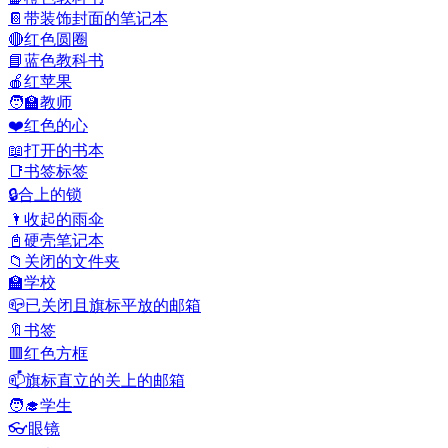
📔
带装饰封面的笔记本
🔴
红色圆圈
📘
蓝色教科书
🍎
红苹果
🧑‍🏫
教师
❤️
红色的心
📖
打开的书本
📑
书签标签
🔒
合上的锁
🌂
收起的雨伞
📓
硬壳笔记本
📁
关闭的文件夹
🏫
学校
📪
已关闭且旗标平放的邮箱
🔖
书签
🟥
红色方框
📫
旗标直立的关上的邮箱
🧑‍🎓
学生
👓
眼镜