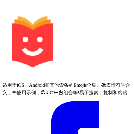
适用于iOS、Android和其他设备的Emojis全集。📚表情符号含
义，💬使用示例，🙅♀🍕🍔🍟组合等!易于搜索，复制和粘贴!