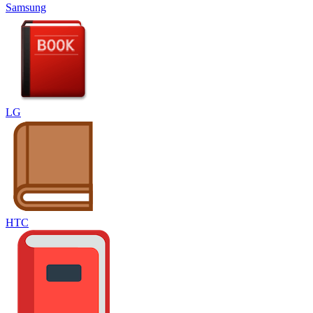
Samsung
LG
HTC