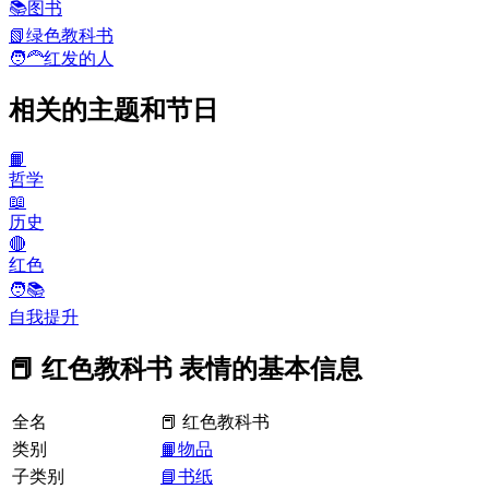
📚
图书
📗
绿色教科书
🧑‍🦰
红发的人
相关的主题和节日
📙
哲学
📖
历史
🔴
红色
🧑📚
自我提升
📕 红色教科书 表情的基本信息
全名
📕 红色教科书
类别
📙物品
子类别
📘书纸