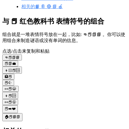
相关的📙 📔 🔴 📘 🍎
与 📕 红色教科书 表情符号的组合
组合就是一堆表情符号放在一起，比如: 👊📕📗📘 。你可以使
用组合来制造谜语或没有单词的信息。
点选/点击来复制和粘贴
👊📕📗📘
📕📗💼
👦🏻📕🆔
🏦📕
📕☪️
👀📕😭
👦📕🆔
👀📕🤬
📕➡️❤️
🏠📕📘📗