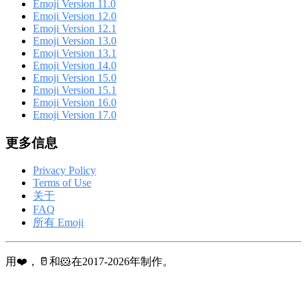
Emoji Version 11.0
Emoji Version 12.0
Emoji Version 12.1
Emoji Version 13.0
Emoji Version 13.1
Emoji Version 14.0
Emoji Version 15.0
Emoji Version 15.1
Emoji Version 16.0
Emoji Version 17.0
更多信息
Privacy Policy
Terms of Use
关于
FAQ
所有 Emoji
用❤️，🥛和🐹在2017-2026年制作。