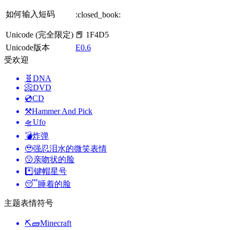
如何输入短码
:closed_book:
Unicode (完全限定)
📕 1F4D5
Unicode版本
E0.6
受欢迎
🧬
DNA
📀
DVD
💿
CD
⚒️
Hammer And Pick
🛸
Ufo
💣
炸弹
🥹
强忍泪水的微笑表情
😗
亲吻状的脸
*️⃣
键帽星号
😴
睡着的脸
主题表情符号
⛏🧱
Minecraft