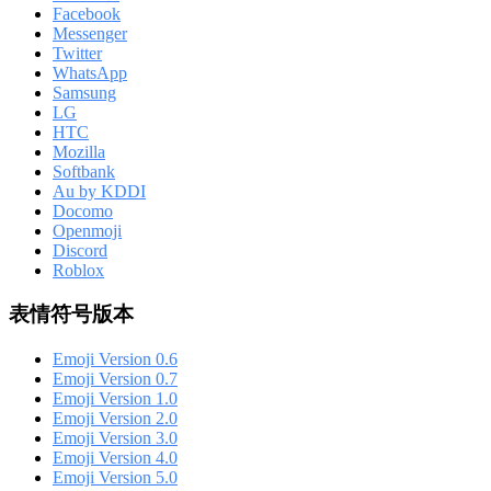
Facebook
Messenger
Twitter
WhatsApp
Samsung
LG
HTC
Mozilla
Softbank
Au by KDDI
Docomo
Openmoji
Discord
Roblox
表情符号版本
Emoji Version 0.6
Emoji Version 0.7
Emoji Version 1.0
Emoji Version 2.0
Emoji Version 3.0
Emoji Version 4.0
Emoji Version 5.0