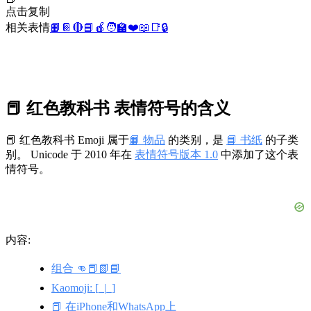
点击复制
相关表情
📙
📔
🔴
📘
🍎
🧑‍🏫
❤️
📖
📑
🔒
📕 红色教科书 表情符号的含义
📕 红色教科书 Emoji 属于
📙 物品
的类别，是
📘 书纸
的子类
别。 Unicode 于 2010 年在
表情符号版本 1.0
中添加了这个表
情符号。
内容:
组合 👊📕📗📘
Kaomoji: [_|_]
📕 在iPhone和WhatsApp上