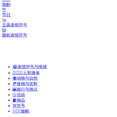
旗帜
🎊
节日
🦄
主题表情符号
🎲
随机表情符号
😂
表情符号与情感
👩‍❤️‍💋‍👨
人和身体
🐝
动物与自然
🍕
食物与饮料
🌇
旅行与地点
🥎
活动
📙
物品
💯
符号
🇺🇸
旗帜