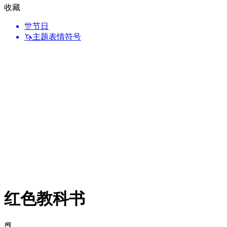
收藏
🎊
节日
🦄
主题表情符号
红色教科书
📕