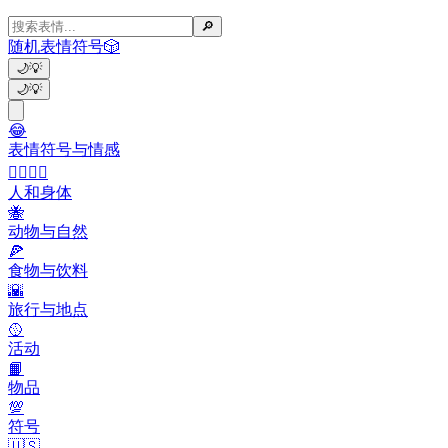
🔎
随机表情符号
🎲
🌙
💡
🌙
💡
😂
表情符号与情感
👩‍❤️‍💋‍👨
人和身体
🐝
动物与自然
🍕
食物与饮料
🌇
旅行与地点
🥎
活动
📙
物品
💯
符号
🇺🇸