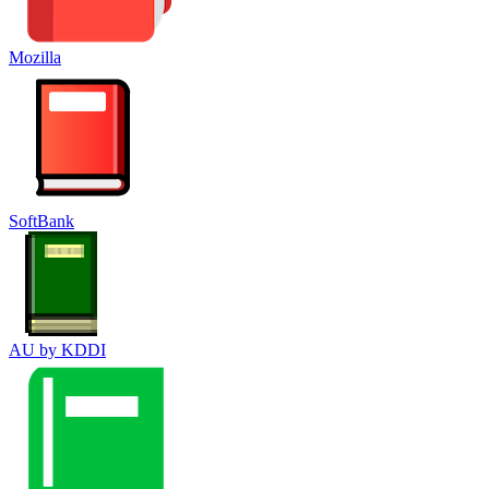
Mozilla
SoftBank
AU by KDDI