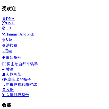
受欢迎
🧬
DNA
📀
DVD
💿
CD
⚒️
Hammer And Pick
🛸
Ufo
🧆
法拉费
⚡
闪电
⏺️
录音符号
🚵‍♂️
男山地自行车骑手
🧈
黄油
👤
人物剪影
🍾
瓶塞弹出的瓶子
🏑
曲棍球棍和曲棍球
🧾
收据
💫
头晕目眩符号
收藏