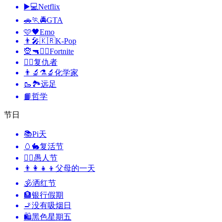
▶️💻
Netflix
🚗🏃🚔
GTA
🩷🖤
Emo
👨‍🎤🇰🇷
K-Pop
🧝🔫🦹‍♂️
Fortnite
🦸‍♂️
复仇者
👨‍🔬⚗️🔬
化学家
🥾🏞️
远足
📙
哲学
节日
📚
Pi天
🥚🐇
复活节
🙆‍♂️
愚人节
👨‍👩‍👧‍👦
父母的一天
🕉
洒红节
🏦
银行假期
🚬
没有吸烟日
🛍
黑色星期五