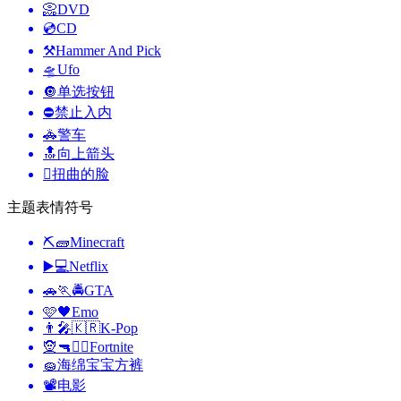
📀
DVD
💿
CD
⚒️
Hammer And Pick
🛸
Ufo
🔘
单选按钮
⛔
禁止入内
🚓
警车
🔝
向上箭头
🫪
扭曲的脸
主题表情符号
⛏🧱
Minecraft
▶️💻
Netflix
🚗🏃🚔
GTA
🩷🖤
Emo
👨‍🎤🇰🇷
K-Pop
🧝🔫🦹‍♂️
Fortnite
🧽
海绵宝宝方裤
📽
电影