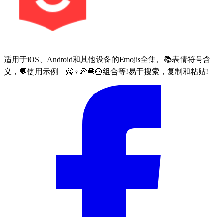
适用于iOS、Android和其他设备的Emojis全集。📚表情符号含
义，💬使用示例，🙅♀🍕🍔🍟组合等!易于搜索，复制和粘贴!