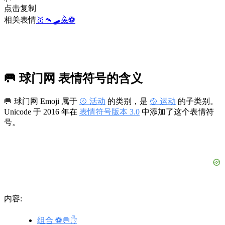
点击复制
相关表情
🥇
🦟
🛹
🤽
⚽
🥅 球门网 表情符号的含义
🥅 球门网 Emoji 属于
🥎 活动
的类别，是
🥎 运动
的子类别。
Unicode 于 2016 年在
表情符号版本 3.0
中添加了这个表情符
号。
内容:
组合 ⚽️🥅✋