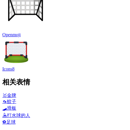
Openmoji
Icons8
相关表情
🥇
金牌
🦟
蚊子
🛹
滑板
🤽
打水球的人
⚽
足球