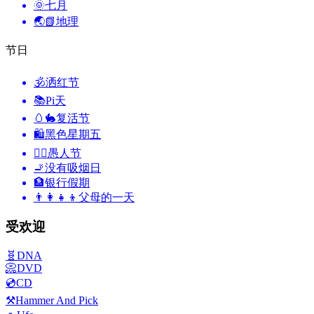
🌞
七月
🌏📗
地理
节日
🕉
洒红节
📚
Pi天
🥚🐇
复活节
🛍
黑色星期五
🙆‍♂️
愚人节
🚬
没有吸烟日
🏦
银行假期
👨‍👩‍👧‍👦
父母的一天
受欢迎
🧬
DNA
📀
DVD
💿
CD
⚒️
Hammer And Pick