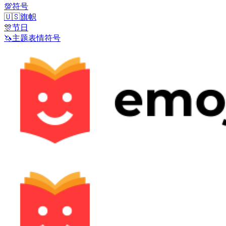
💯
符号
🇺🇸
旗帜
🎊
节日
🦄
主题表情符号