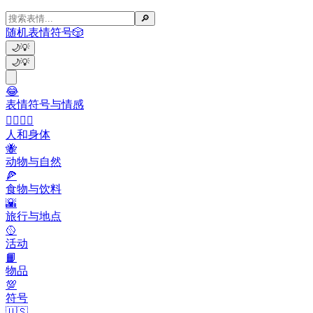
🔎
随机表情符号
🎲
🌙
💡
🌙
💡
😂
表情符号与情感
👩‍❤️‍💋‍👨
人和身体
🐝
动物与自然
🍕
食物与饮料
🌇
旅行与地点
🥎
活动
📙
物品
💯
符号
🇺🇸