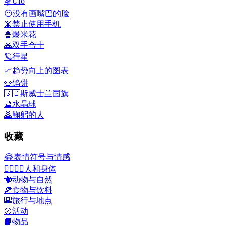
🛸
Ufo
😶
没有画嘴巴的脸
📵
禁止使用手机
🍿
爆米花
🙏
双手合十
🪐
行星
📈
趋势向上的图表
🥧
馅饼
🇸🇿
斯威士兰国旗
🔮
水晶球
🙇
鞠躬的人
收藏
😂
表情符号与情感
👩‍❤️‍💋‍👨
人和身体
🐝
动物与自然
🍕
食物与饮料
🌇
旅行与地点
🥎
活动
📙
物品