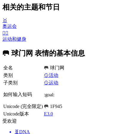
相关的主题和节日
🥇
奥运会
🤾‍♀️
运动和健身
🥅 球门网 表情的基本信息
全名
🥅 球门网
类别
🥎活动
子类别
🥎运动
如何输入短码
:goal:
Unicode (完全限定)
🥅 1F945
Unicode版本
E3.0
受欢迎
🧬
DNA