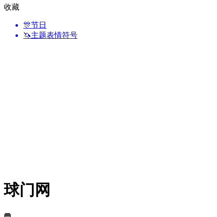
收藏
🎊
节日
🦄
主题表情符号
球门网
🥅