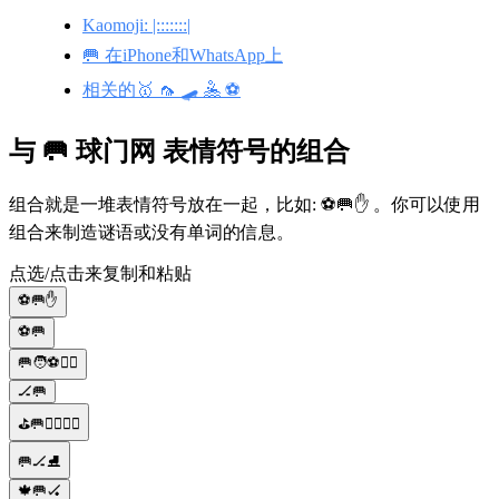
Kaomoji: |:::::::|
🥅 在iPhone和WhatsApp上
相关的🥇 🦟 🛹 🤽 ⚽
与 🥅 球门网 表情符号的组合
组合就是一堆表情符号放在一起，比如: ⚽️🥅✋ 。你可以使用
组合来制造谜语或没有单词的信息。
点选/点击来复制和粘贴
⚽️🥅✋
⚽️🥅
🥅🧑⚽🚶‍♂️
🏒🥅
⛳🥅🏋️‍♀️🚴‍♂️
🥅🏒⛸️
🍁🥅🏑