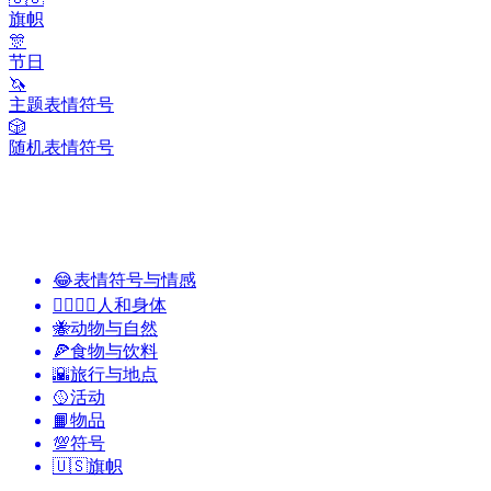
旗帜
🎊
节日
🦄
主题表情符号
🎲
随机表情符号
😂
表情符号与情感
👩‍❤️‍💋‍👨
人和身体
🐝
动物与自然
🍕
食物与饮料
🌇
旅行与地点
🥎
活动
📙
物品
💯
符号
🇺🇸
旗帜