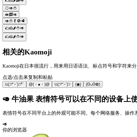
🌮🧀🌶️🥓🥑
🍞🥑🍅
🥪🥓🥑
🥑🍅🥬🚫🥩
🌮🧀🌶️🍅🥑
🌮🧀🌶️🍅🥑
相关的Kaomoji
Kaomoji在日本很流行，用来用日语语法、标点符号和字符来分享情
点选/点击来复制和粘贴
ଘ(੭*ˊᵕˋ)੭* ̀ˋ
@(・●・)@
ଘ(੭*ˊᵕˋ)੭
(◉)
(ʘᴗʘ✿)
🥑 牛油果 表情符号可以在不同的设备上
表情符号在不同平台上的外观可能不同。每个网络服务、操作系统
🥑
你的浏览器