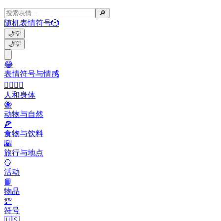
🔎
随机表情符号
🎲
🌙
💡
🌙
💡
😂
表情符号与情感
👩‍❤️‍💋‍👨
人和身体
🐝
动物与自然
🍕
食物与饮料
🌇
旅行与地点
🥎
活动
📙
物品
💯
符号
🇺🇸