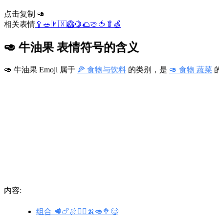
点击复制 🥑
相关表情
🥄
🥗
🇲🇽
🥝
🍋
🌮
🍈
🍅
🥬
🍏
🥑 牛油果 表情符号的含义
🥑 牛油果 Emoji 属于
🍕 食物与饮料
的类别，是
🥑 食物 蔬菜
的
内容:
组合 🥩🍗🍖🙅‍♀️🍌🥑🥦😋