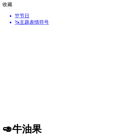
收藏
🎊
节日
🦄
主题表情符号
🥑
牛油果