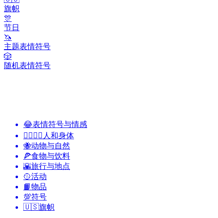
旗帜
🎊
节日
🦄
主题表情符号
🎲
随机表情符号
😂
表情符号与情感
👩‍❤️‍💋‍👨
人和身体
🐝
动物与自然
🍕
食物与饮料
🌇
旅行与地点
🥎
活动
📙
物品
💯
符号
🇺🇸
旗帜