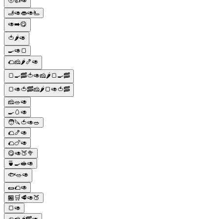
🌝👍🥑
🫸🥑👄🥑🫷
🥑➡️😋
🍅🌶️🥑
🍳🥑🍞
🌮🧀🌶️🍤🥑
🍞🍳🥓🍅🥑🧀🌶️🍞🍳🥓
🍞🥑🍅🥓🧀🌶️🍞🥑🍅🥓
🧀🥗🥑
🍳🥚🥑
🧑🔪🍅🥑🥗
🌮🍤🥑
🌮🍗🥑
😋🥑🍑🥦
🍵🍳🥪🥑
🐟🥗🥑
🌯🌮🥑
🏪🛒🥩🥑🍑
🍞🥑