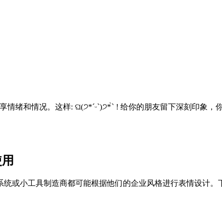
绪和情况。这样: ଘ(੭*ˊᵕˋ)੭* ̀ˋ ! 给你的朋友留下深刻
使用
或小工具制造商都可能根据他们的企业风格进行表情设计。下面你可以