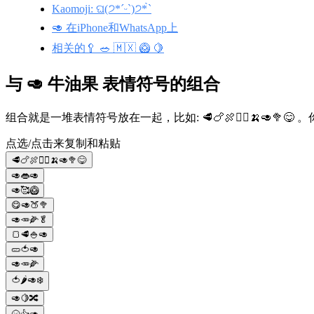
Kaomoji: ଘ(੭*ˊᵕˋ)੭* ̀ˋ
🥑 在iPhone和WhatsApp上
相关的🥄 🥗 🇲🇽 🥝 🍋
与 🥑 牛油果 表情符号的组合
组合就是一堆表情符号放在一起，比如: 🥩🍗🍖🙅‍♀️🍌🥑
点选/点击来复制和粘贴
🥩🍗🍖🙅‍♀️🍌🥑🥦😋
🥑👄🥑
🥑🥰🥝
😋🥑🍑🥦
🥑🥕🌽🥬
🍞🥩🍚🥑
🥒🍅🥑
🥑🥕🌽
🍅🌶🥑❄️
🥑🍋🔀