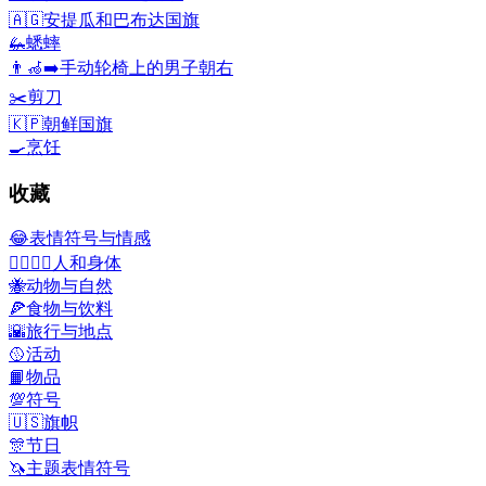
🇦🇬
安提瓜和巴布达国旗
🦗
蟋蟀
👨‍🦽‍➡️
手动轮椅上的男子朝右
✂️
剪刀
🇰🇵
朝鲜国旗
🍳
烹饪
收藏
😂
表情符号与情感
👩‍❤️‍💋‍👨
人和身体
🐝
动物与自然
🍕
食物与饮料
🌇
旅行与地点
🥎
活动
📙
物品
💯
符号
🇺🇸
旗帜
🎊
节日
🦄
主题表情符号