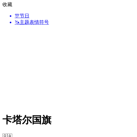
收藏
🎊
节日
🦄
主题表情符号
卡塔尔国旗
🇶🇦