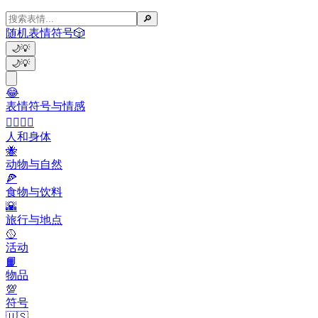
🔎
随机表情符号
🎲
🌙
💡
🌙
💡
😂
表情符号与情感
👩‍❤️‍💋‍👨
人和身体
🐝
动物与自然
🍕
食物与饮料
🌇
旅行与地点
🥎
活动
📙
物品
💯
符号
🇺🇸