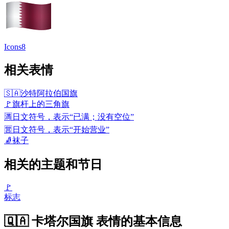
Icons8
相关表情
🇸🇦
沙特阿拉伯国旗
🚩
旗杆上的三角旗
🈵
日文符号，表示“已满；没有空位”
🈺
日文符号，表示“开始营业”
🧦
袜子
相关的主题和节日
🚩
标志
🇶🇦 卡塔尔国旗 表情的基本信息