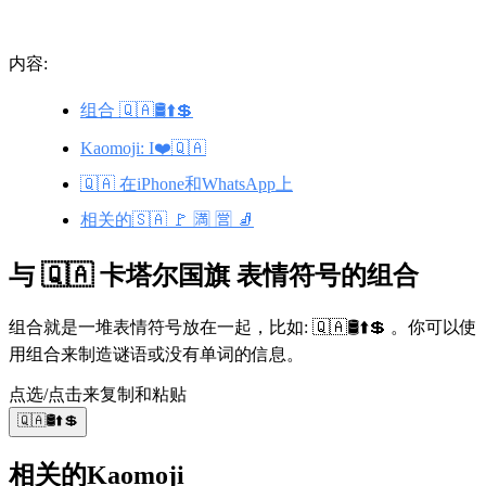
内容:
组合 🇶🇦🛢️⬆️💲
Kaomoji: I❤️🇶🇦
🇶🇦 在iPhone和WhatsApp上
相关的🇸🇦 🚩 🈵 🈺 🧦
与 🇶🇦 卡塔尔国旗 表情符号的组合
组合就是一堆表情符号放在一起，比如: 🇶🇦🛢️⬆️💲 。你可以使
用组合来制造谜语或没有单词的信息。
点选/点击来复制和粘贴
🇶🇦🛢️⬆️💲
相关的Kaomoji