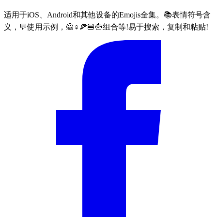
适用于iOS、Android和其他设备的Emojis全集。📚表情符号含
义，💬使用示例，🙅♀🍕🍔🍟组合等!易于搜索，复制和粘贴!