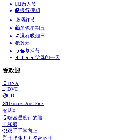
🙆‍♂️
愚人节
🏦
银行假期
🕉
洒红节
🛍
黑色星期五
🚬
没有吸烟日
📚
Pi天
🥚🐇
复活节
👨‍👩‍👧‍👦
父母的一天
受欢迎
🧬
DNA
📀
DVD
💿
CD
⚒️
Hammer And Pick
🛸
Ufo
🤒
嘴含温度计的脸
👘
和服
🤲
双手手掌向上
🖐️
手指张开并举起的手