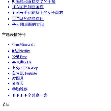
🫰
拇指和食指交叉的手势
🇳🇬
尼日利亚国旗
👩‍🦽‍➡️
手动轮椅上的女子朝右
🇾🇹
马约特岛旗帜
🌥️
云团后面的太阳
主题表情符号
⛏🧱
Minecraft
▶️💻
Netflix
🩷🖤
Emo
🚗🏃🚔
GTA
👨‍🎤🇰🇷
K-Pop
🧝🔫🦹‍♂️
Fortnite
🌺
四月
🌸
春天
🕸️
蜘蛛侠
👨‍👩‍👧‍👦
辛普森一家
节日