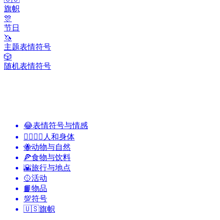
旗帜
🎊
节日
🦄
主题表情符号
🎲
随机表情符号
😂
表情符号与情感
👩‍❤️‍💋‍👨
人和身体
🐝
动物与自然
🍕
食物与饮料
🌇
旅行与地点
🥎
活动
📙
物品
💯
符号
🇺🇸
旗帜