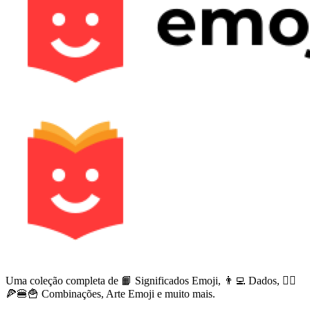
Uma coleção completa de 📙 Significados Emoji, 👨‍💻 Dados, 🙅‍♀️
🍕🍔🍟 Combinações, Arte Emoji e muito mais.