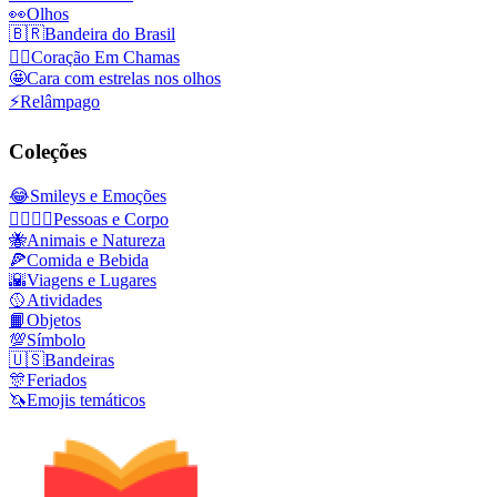
👀
Olhos
🇧🇷
Bandeira do Brasil
❤️‍🔥
Coração Em Chamas
🤩
Cara com estrelas nos olhos
⚡
Relâmpago
Coleções
😂
Smileys e Emoções
👩‍❤️‍💋‍👨
Pessoas e Corpo
🐝
Animais e Natureza
🍕
Comida e Bebida
🌇
Viagens e Lugares
🥎
Atividades
📙
Objetos
💯
Símbolo
🇺🇸
Bandeiras
🎊
Feriados
🦄
Emojis temáticos