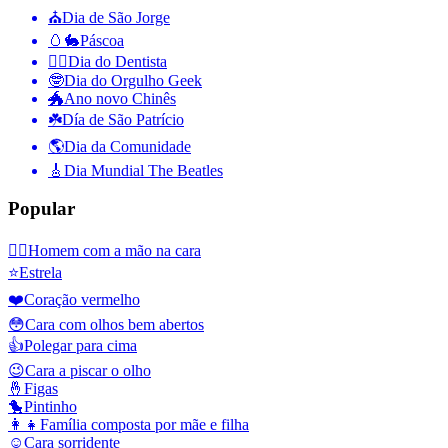
⛪️
Dia de São Jorge
🥚🐇
Páscoa
👨‍⚕️
Dia do Dentista
🤓
Dia do Orgulho Geek
🐲
Ano novo Chinês
☘️
Día de São Patrício
🌎
Dia da Comunidade
🎸
Dia Mundial The Beatles
Popular
🤦‍♂️
Homem com a mão na cara
⭐
Estrela
❤️
Coração vermelho
😳
Cara com olhos bem abertos
👍
Polegar para cima
😉
Cara a piscar o olho
🤞
Figas
🐤
Pintinho
👩‍👧
Família composta por mãe e filha
☺️
Cara sorridente