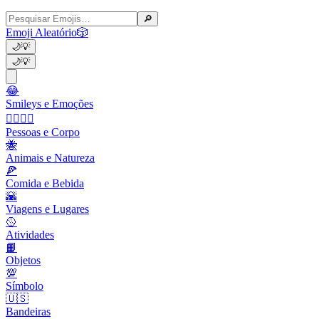
🔎
Emoji Aleatório
🎲
🌙
💡
🌙
💡
😂
Smileys e Emoções
👩‍❤️‍💋‍👨
Pessoas e Corpo
🐝
Animais e Natureza
🍕
Comida e Bebida
🌇
Viagens e Lugares
🥎
Atividades
📙
Objetos
💯
Símbolo
🇺🇸
Bandeiras