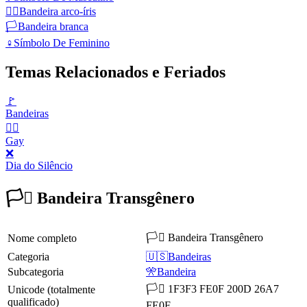
🏳️‍🌈
Bandeira arco‑íris
🏳️
Bandeira branca
♀️
Símbolo De Feminino
Temas Relacionados e Feriados
🚩
Bandeiras
🏳️‍🌈
Gay
❌
Dia do Silêncio
🏳️‍⚧️ Bandeira Transgênero
🏳️‍⚧️ Bandeira Transgênero
Nome completo
Categoria
🇺🇸Bandeiras
Subcategoria
🎌Bandeira
🏳️‍⚧️ 1F3F3 FE0F 200D 26A7
Unicode (totalmente
qualificado)
FE0F