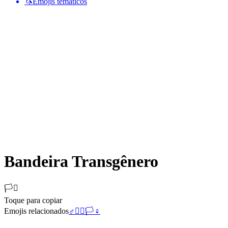
🦄
Emojis temáticos
Bandeira Transgênero
🏳️‍⚧️
Toque para copiar
Emojis relacionados
♂️
🏳️‍🌈
🏳️
♀️