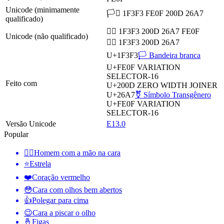
Unicode (minimamente
🏳️‍⚧ 1F3F3 FE0F 200D 26A7
qualificado)
🏳‍⚧️ 1F3F3 200D 26A7 FE0F
Unicode (não qualificado)
🏳‍⚧ 1F3F3 200D 26A7
U+1F3F3
🏳️ Bandeira branca
U+FE0F
VARIATION
SELECTOR-16
Feito com
U+200D
ZERO WIDTH JOINER
U+26A7
⚧️ Símbolo Transgênero
U+FE0F
VARIATION
SELECTOR-16
Versão Unicode
E13.0
Popular
🤦‍♂️
Homem com a mão na cara
⭐
Estrela
❤️
Coração vermelho
😳
Cara com olhos bem abertos
👍
Polegar para cima
😉
Cara a piscar o olho
🤞
Figas