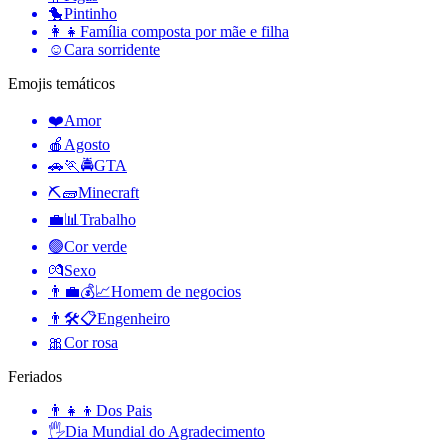
🐤
Pintinho
👩‍👧
Família composta por mãe e filha
☺️
Cara sorridente
Emojis temáticos
❤️
Amor
🍎
Agosto
🚗🏃🚔
GTA
⛏🧱
Minecraft
💼📊
Trabalho
🟢
Cor verde
💏
Sexo
👨‍💼💰📈
Homem de negocios
👨🛠📋
Engenheiro
🎀
Cor rosa
Feriados
👨‍👧‍👦
Dos Pais
🖐
Dia Mundial do Agradecimento