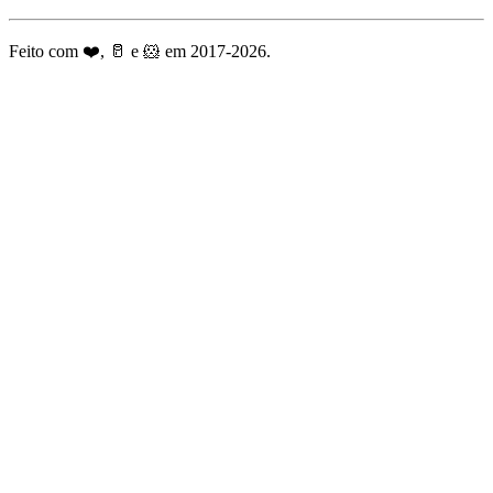
Feito com ❤️, 🥛 e 🐹 em 2017-2026.