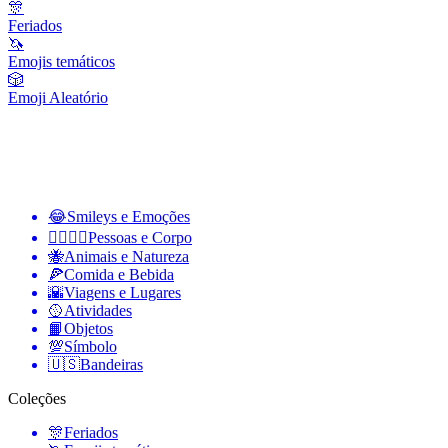
🎊
Feriados
🦄
Emojis temáticos
🎲
Emoji Aleatório
😂
Smileys e Emoções
👩‍❤️‍💋‍👨
Pessoas e Corpo
🐝
Animais e Natureza
🍕
Comida e Bebida
🌇
Viagens e Lugares
🥎
Atividades
📙
Objetos
💯
Símbolo
🇺🇸
Bandeiras
Coleções
🎊
Feriados