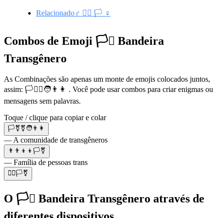
Relacionado♂️ 🏳️‍🌈 🏳️ ♀️
Combos de Emoji 🏳️‍⚧️ Bandeira
Transgênero
As Combinações são apenas um monte de emojis colocados juntos,
assim: 🏳️‍⚧️⚧🧑👨👩 . Você pode usar combos para criar enigmas ou
mensagens sem palavras.
Toque / clique para copiar e colar
🏳️‍⚧️⚧🧑👨👩
— A comunidade de transgêneros
👨‍👨‍👦‍👦🏳️‍⚧️
— Família de pessoas trans
🏳️‍🌈🏳️‍⚧️
O 🏳️‍⚧️ Bandeira Transgênero através de
diferentes dispositivos