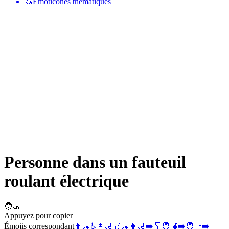
🦄
Émoticônes thématiques
Personne dans un fauteuil
roulant électrique
🧑‍🦼
Appuyez pour copier
Émojis correspondant
👨‍🦼
♿
👩‍🦼
🦽
🦼
👩‍🦼‍➡️
🩼
🧑‍🦽‍➡️
🧑‍🦯‍➡️