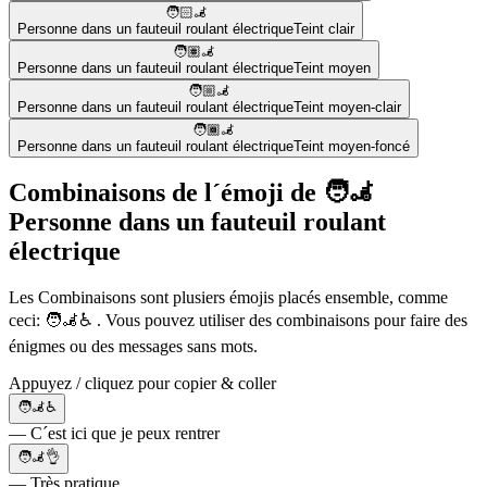
🧑🏻‍🦼
Personne dans un fauteuil roulant électrique
Teint clair
🧑🏽‍🦼
Personne dans un fauteuil roulant électrique
Teint moyen
🧑🏼‍🦼
Personne dans un fauteuil roulant électrique
Teint moyen-clair
🧑🏾‍🦼
Personne dans un fauteuil roulant électrique
Teint moyen-foncé
Combinaisons de l´émoji de 🧑‍🦼
Personne dans un fauteuil roulant
électrique
Les Combinaisons sont plusiers émojis placés ensemble, comme
ceci: 🧑‍🦼♿ . Vous pouvez utiliser des combinaisons pour faire des
énigmes ou des messages sans mots.
Appuyez / cliquez pour copier & coller
🧑‍🦼♿
— C´est ici que je peux rentrer
🧑‍🦼👌
— Très pratique