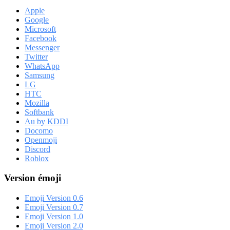
Apple
Google
Microsoft
Facebook
Messenger
Twitter
WhatsApp
Samsung
LG
HTC
Mozilla
Softbank
Au by KDDI
Docomo
Openmoji
Discord
Roblox
Version émoji
Emoji Version 0.6
Emoji Version 0.7
Emoji Version 1.0
Emoji Version 2.0