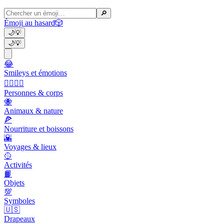
🔎
Émoji au hasard
🎲
🌙
💡
🌙
💡
😂
Smileys et émotions
👩‍❤️‍💋‍👨
Personnes & corps
🐝
Animaux & nature
🍕
Nourriture et boissons
🌇
Voyages & lieux
🥎
Activités
📙
Objets
💯
Symboles
🇺🇸
Drapeaux