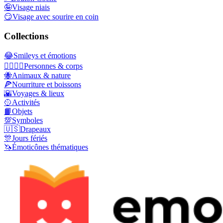
🤪
Visage niais
😏
Visage avec sourire en coin
Collections
😂
Smileys et émotions
👩‍❤️‍💋‍👨
Personnes & corps
🐝
Animaux & nature
🍕
Nourriture et boissons
🌇
Voyages & lieux
🥎
Activités
📙
Objets
💯
Symboles
🇺🇸
Drapeaux
🎊
Jours fériés
🦄
Émoticônes thématiques