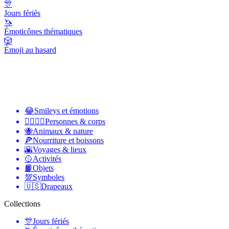
🎊
Jours fériés
🦄
Émoticônes thématiques
🎲
Émoji au hasard
😂
Smileys et émotions
👩‍❤️‍💋‍👨
Personnes & corps
🐝
Animaux & nature
🍕
Nourriture et boissons
🌇
Voyages & lieux
🥎
Activités
📙
Objets
💯
Symboles
🇺🇸
Drapeaux
Collections
🎊
Jours fériés