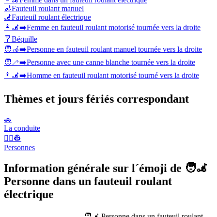
🦽
Fauteuil roulant manuel
🦼
Fauteuil roulant électrique
👩‍🦼‍➡️
Femme en fauteuil roulant motorisé tournée vers la droite
🩼
Béquille
🧑‍🦽‍➡️
Personne en fauteuil roulant manuel tournée vers la droite
🧑‍🦯‍➡️
Personne avec une canne blanche tournée vers la droite
👨‍🦼‍➡️
Homme en fauteuil roulant motorisé tourné vers la droite
Thèmes et jours fériés correspondant
🚗
La conduite
👨‍✈️👷
Personnes
Information générale sur l´émoji de 🧑‍🦼
Personne dans un fauteuil roulant
électrique
🧑‍🦼 Personne dans un fauteuil roulant