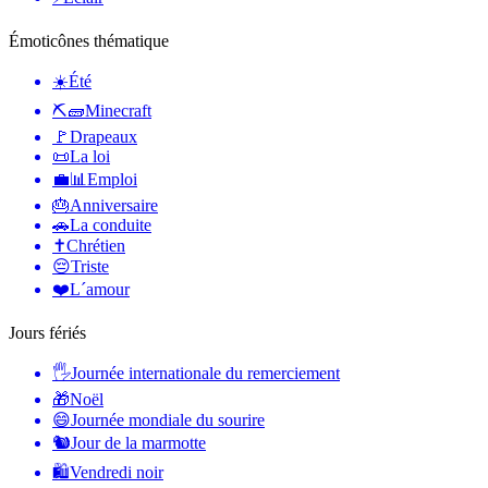
Émoticônes thématique
☀️
Été
⛏🧱
Minecraft
🚩
Drapeaux
📜
La loi
💼📊
Emploi
🎂
Anniversaire
🚗
La conduite
✝️
Chrétien
😔
Triste
❤️
L´amour
Jours fériés
🖐
Journée internationale du remerciement
🎁
Noël
😄
Journée mondiale du sourire
🐿
Jour de la marmotte
🛍
Vendredi noir