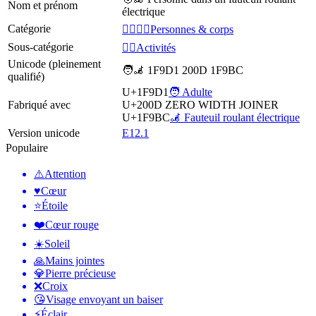
Nom et prénom
électrique
Catégorie
👩‍❤️‍💋‍👨Personnes & corps
Sous-catégorie
💆‍♂️Activités
Unicode (pleinement
🧑‍🦼 1F9D1 200D 1F9BC
qualifié)
U+1F9D1
🧑 Adulte
Fabriqué avec
U+200D
ZERO WIDTH JOINER
U+1F9BC
🦼 Fauteuil roulant électrique
Version unicode
E12.1
Populaire
⚠️
Attention
♥️
Cœur
⭐
Étoile
❤️
Cœur rouge
☀️
Soleil
🙏
Mains jointes
💎
Pierre précieuse
❌
Croix
😘
Visage envoyant un baiser
⚡
Éclair