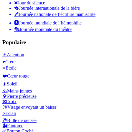
❌
Jour de silence
🍻
Journée internationale de la bière
🖊
Journée nationale de l’écriture manuscrite
🅱️
Journée mondiale de l´hémophilie
🎭
Journée mondiale du théâtre
Populaire
⚠️
Attention
♥️
Cœur
⭐
Étoile
❤️
Cœur rouge
☀️
Soleil
🙏
Mains jointes
💎
Pierre précieuse
❌
Croix
😘
Visage envoyant un baiser
⚡
Éclair
💭
Bulle de pensée
👻
Fantôme
✅
Bouton Coché