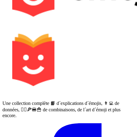
Une collection complète 📙 d´explications d´émojis, 👨‍💻 de
données, 🙅‍♀️🍕🍔🍟 de combinaisons, de l´art d´émoji et plus
encore.