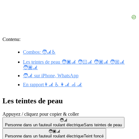
Contenu:
Combos: 🧑‍🦼♿
Les teintes de peau 🧑🏿‍🦼 🧑🏻‍🦼 🧑🏽‍🦼 🧑🏼‍🦼
🧑🏾‍🦼
🧑‍🦼 sur iPhone, WhatsApp
En rapport👨‍🦼 ♿ 👩‍🦼 🦽 🦼
Les teintes de peau
Appuyez / cliquez pour copier & coller
🧑‍🦼
Personne dans un fauteuil roulant électrique
Sans teintes de peau
🧑🏿‍🦼
Personne dans un fauteuil roulant électrique
Teint foncé