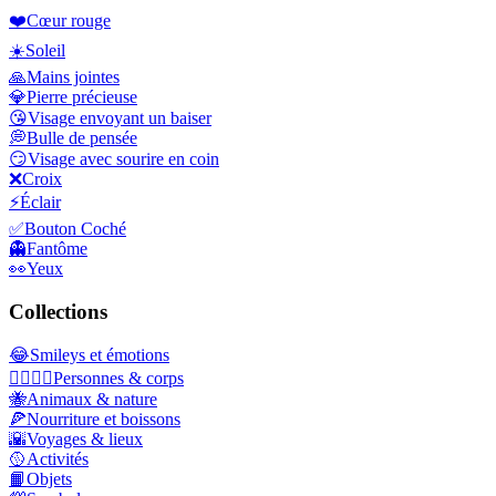
❤️
Cœur rouge
☀️
Soleil
🙏
Mains jointes
💎
Pierre précieuse
😘
Visage envoyant un baiser
💭
Bulle de pensée
😏
Visage avec sourire en coin
❌
Croix
⚡
Éclair
✅
Bouton Coché
👻
Fantôme
👀
Yeux
Collections
😂
Smileys et émotions
👩‍❤️‍💋‍👨
Personnes & corps
🐝
Animaux & nature
🍕
Nourriture et boissons
🌇
Voyages & lieux
🥎
Activités
📙
Objets