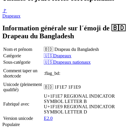
🚩
Drapeaux
Information générale sur l´émoji de 🇧🇩
Drapeau du Bangladesh
Nom et prénom
🇧🇩 Drapeau du Bangladesh
Catégorie
🇺🇸Drapeaux
Sous-catégorie
🇺🇸Drapeaux nationaux
Comment taper un
:flag_bd:
shortcode
Unicode (pleinement
🇧🇩 1F1E7 1F1E9
qualifié)
U+1F1E7
REGIONAL INDICATOR
SYMBOL LETTER B
Fabriqué avec
U+1F1E9
REGIONAL INDICATOR
SYMBOL LETTER D
Version unicode
E2.0
Populaire