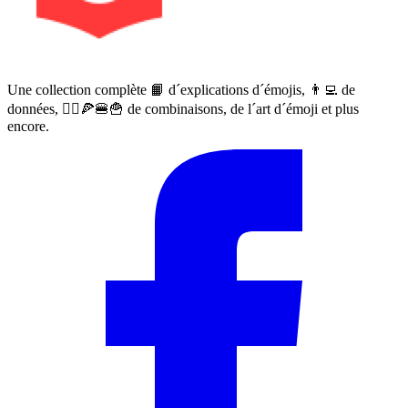
Une collection complète 📙 d´explications d´émojis, 👨‍💻 de
données, 🙅‍♀️🍕🍔🍟 de combinaisons, de l´art d´émoji et plus
encore.