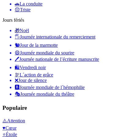
🚗
La conduite
😔
Triste
Jours fériés
🎁
Noël
🖐
Journée internationale du remerciement
🐿
Jour de la marmotte
😄
Journée mondiale du sourire
🖊
Journée nationale de l’écriture manuscrite
🛍
Vendredi noir
🦃
L´action de grâce
❌
Jour de silence
🅱️
Journée mondiale de l´hémophilie
🎭
Journée mondiale du théâtre
Populaire
⚠️
Attention
♥️
Cœur
⭐
Étoile