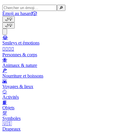
🔎
Émoji au hasard
🎲
🌙
💡
🌙
💡
😂
Smileys et émotions
👩‍❤️‍💋‍👨
Personnes & corps
🐝
Animaux & nature
🍕
Nourriture et boissons
🌇
Voyages & lieux
🥎
Activités
📙
Objets
💯
Symboles
🇺🇸
Drapeaux