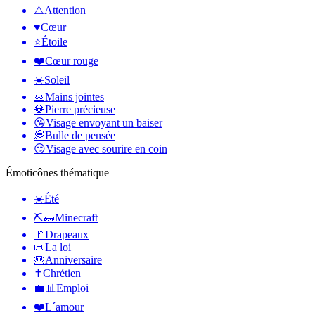
⚠️
Attention
♥️
Cœur
⭐
Étoile
❤️
Cœur rouge
☀️
Soleil
🙏
Mains jointes
💎
Pierre précieuse
😘
Visage envoyant un baiser
💭
Bulle de pensée
😏
Visage avec sourire en coin
Émoticônes thématique
☀️
Été
⛏🧱
Minecraft
🚩
Drapeaux
📜
La loi
🎂
Anniversaire
✝️
Chrétien
💼📊
Emploi
❤️
L´amour