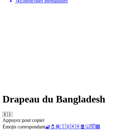
🦄
Émoticônes thématiques
Drapeau du Bangladesh
🇧🇩
Appuyez pour copier
Émojis correspondant
🧇
🧷
🦧
🇮🇳
🇲🇲
🧧
🦷
🈳
🟩