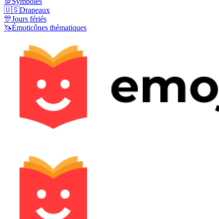
💯
Symboles
🇺🇸
Drapeaux
🎊
Jours fériés
🦄
Émoticônes thématiques