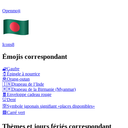
Openmoji
Icons8
Émojis correspondant
🧇
Gaufre
🧷
Épingle à nourrice
🦧
Orang-outan
🇮🇳
Drapeau de l’Inde
🇲🇲
Drapeau de la Birmanie (Myanmar)
🧧
Enveloppe cadeau rouge
🦷
Dent
🈳
Symbole japonais signifiant «places disponibles»
🟩
Carré vert
Thèmes et jours fériés correspondant