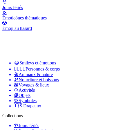
🎊
Jours fériés
🦄
Émoticônes thématiques
🎲
Émoji au hasard
😂
Smileys et émotions
👩‍❤️‍💋‍👨
Personnes & corps
🐝
Animaux & nature
🍕
Nourriture et boissons
🌇
Voyages & lieux
🥎
Activités
📙
Objets
💯
Symboles
🇺🇸
Drapeaux
Collections
🎊
Jours fériés