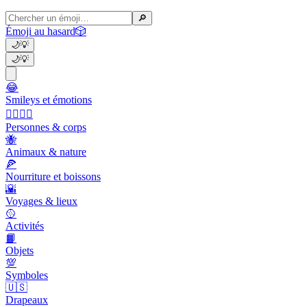
🔎
Émoji au hasard
🎲
🌙
💡
🌙
💡
😂
Smileys et émotions
👩‍❤️‍💋‍👨
Personnes & corps
🐝
Animaux & nature
🍕
Nourriture et boissons
🌇
Voyages & lieux
🥎
Activités
📙
Objets
💯
Symboles
🇺🇸
Drapeaux