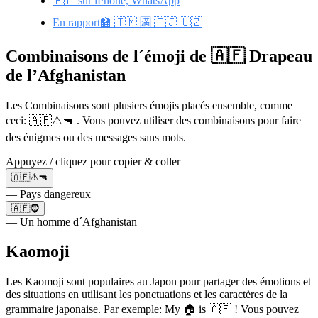
🇦🇫 sur iPhone, WhatsApp
En rapport🏫 🇹🇲 🈵 🇹🇯 🇺🇿
Combinaisons de l´émoji de 🇦🇫 Drapeau
de l’Afghanistan
Les Combinaisons sont plusiers émojis placés ensemble, comme
ceci: 🇦🇫⚠️🔫 . Vous pouvez utiliser des combinaisons pour faire
des énigmes ou des messages sans mots.
Appuyez / cliquez pour copier & coller
🇦🇫⚠️🔫
— Pays dangereux
🇦🇫🧔
— Un homme d´Afghanistan
Kaomoji
Les Kaomoji sont populaires au Japon pour partager des émotions et
des situations en utilisant les ponctuations et les caractères de la
grammaire japonaise. Par exemple: My 🏠 is 🇦🇫 ! Vous pouvez