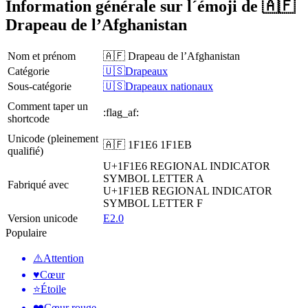
Information générale sur l´émoji de 🇦🇫
Drapeau de l’Afghanistan
Nom et prénom
🇦🇫 Drapeau de l’Afghanistan
Catégorie
🇺🇸Drapeaux
Sous-catégorie
🇺🇸Drapeaux nationaux
Comment taper un
:flag_af:
shortcode
Unicode (pleinement
🇦🇫 1F1E6 1F1EB
qualifié)
U+1F1E6
REGIONAL INDICATOR
SYMBOL LETTER A
Fabriqué avec
U+1F1EB
REGIONAL INDICATOR
SYMBOL LETTER F
Version unicode
E2.0
Populaire
⚠️
Attention
♥️
Cœur
⭐
Étoile
❤️
Cœur rouge