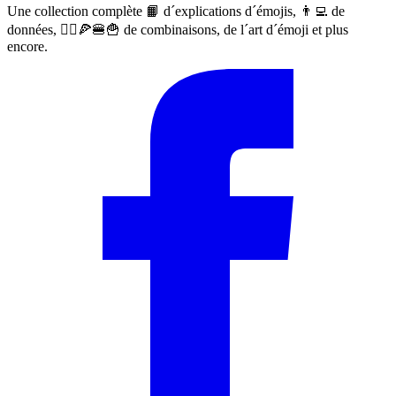
Une collection complète 📙 d´explications d´émojis, 👨‍💻 de
données, 🙅‍♀️🍕🍔🍟 de combinaisons, de l´art d´émoji et plus
encore.