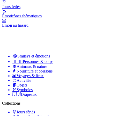
🎊
Jours fériés
🦄
Émoticônes thématiques
🎲
Émoji au hasard
😂
Smileys et émotions
👩‍❤️‍💋‍👨
Personnes & corps
🐝
Animaux & nature
🍕
Nourriture et boissons
🌇
Voyages & lieux
🥎
Activités
📙
Objets
💯
Symboles
🇺🇸
Drapeaux
Collections
🎊
Jours fériés