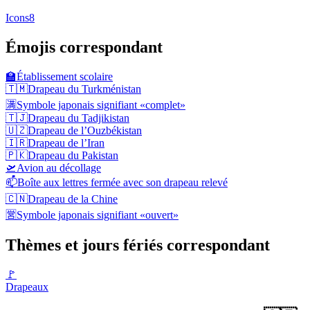
Icons8
Émojis correspondant
🏫
Établissement scolaire
🇹🇲
Drapeau du Turkménistan
🈵
Symbole japonais signifiant «complet»
🇹🇯
Drapeau du Tadjikistan
🇺🇿
Drapeau de l’Ouzbékistan
🇮🇷
Drapeau de l’Iran
🇵🇰
Drapeau du Pakistan
🛫
Avion au décollage
📫
Boîte aux lettres fermée avec son drapeau relevé
🇨🇳
Drapeau de la Chine
🈺
Symbole japonais signifiant «ouvert»
Thèmes et jours fériés correspondant
🚩
Drapeaux