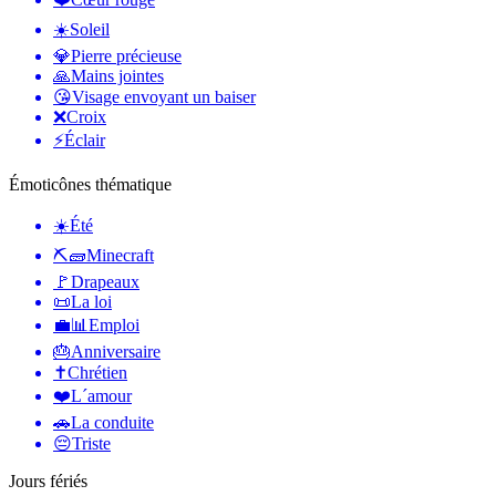
☀️
Soleil
💎
Pierre précieuse
🙏
Mains jointes
😘
Visage envoyant un baiser
❌
Croix
⚡
Éclair
Émoticônes thématique
☀️
Été
⛏🧱
Minecraft
🚩
Drapeaux
📜
La loi
💼📊
Emploi
🎂
Anniversaire
✝️
Chrétien
❤️
L´amour
🚗
La conduite
😔
Triste
Jours fériés