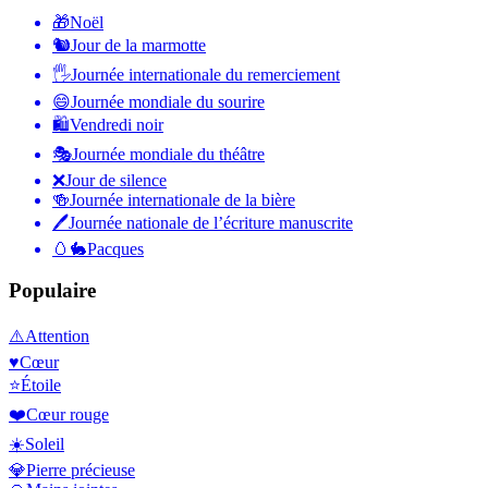
🎁
Noël
🐿
Jour de la marmotte
🖐
Journée internationale du remerciement
😄
Journée mondiale du sourire
🛍
Vendredi noir
🎭
Journée mondiale du théâtre
❌
Jour de silence
🍻
Journée internationale de la bière
🖊
Journée nationale de l’écriture manuscrite
🥚🐇
Pacques
Populaire
⚠️
Attention
♥️
Cœur
⭐
Étoile
❤️
Cœur rouge
☀️
Soleil
💎
Pierre précieuse