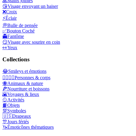
🙏
Mains jointes
😘
Visage envoyant un baiser
❌
Croix
⚡
Éclair
💭
Bulle de pensée
✅
Bouton Coché
👻
Fantôme
😏
Visage avec sourire en coin
👀
Yeux
Collections
😂
Smileys et émotions
👩‍❤️‍💋‍👨
Personnes & corps
🐝
Animaux & nature
🍕
Nourriture et boissons
🌇
Voyages & lieux
🥎
Activités
📙
Objets
💯
Symboles
🇺🇸
Drapeaux
🎊
Jours fériés
🦄
Émoticônes thématiques