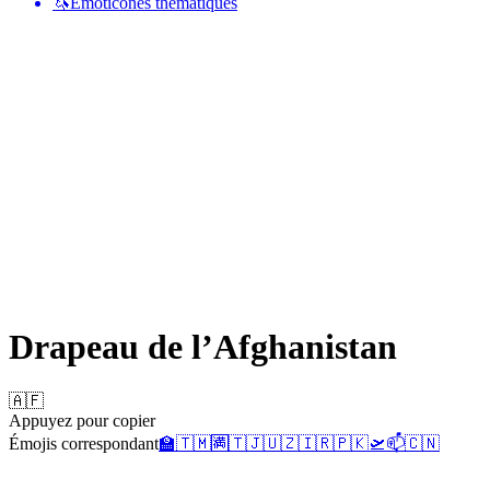
🦄
Émoticônes thématiques
Drapeau de l’Afghanistan
🇦🇫
Appuyez pour copier
Émojis correspondant
🏫
🇹🇲
🈵
🇹🇯
🇺🇿
🇮🇷
🇵🇰
🛫
📫
🇨🇳