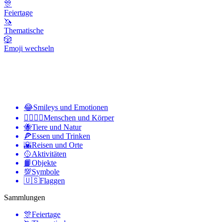
🎊
Feiertage
🦄
Thematische
🎲
Emoji wechseln
😂
Smileys und Emotionen
👩‍❤️‍💋‍👨
Menschen und Körper
🐝
Tiere und Natur
🍕
Essen und Trinken
🌇
Reisen und Orte
🥎
Aktivitäten
📙
Objekte
💯
Symbole
🇺🇸
Flaggen
Sammlungen
🎊
Feiertage