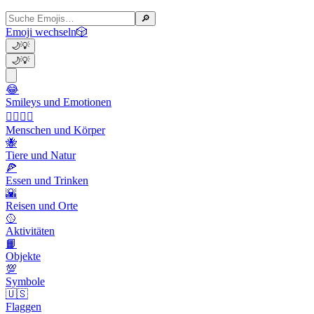
🔎
Emoji wechseln
🎲
🌙
💡
🌙
💡
😂
Smileys und Emotionen
👩‍❤️‍💋‍👨
Menschen und Körper
🐝
Tiere und Natur
🍕
Essen und Trinken
🌇
Reisen und Orte
🥎
Aktivitäten
📙
Objekte
💯
Symbole
🇺🇸
Flaggen