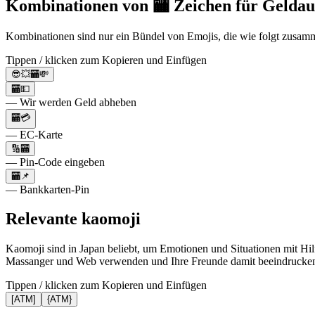
Kombinationen von 🏧 Zeichen für Gelda
Kombinationen sind nur ein Bündel von Emojis, die wie folgt zusamm
Tippen / klicken zum Kopieren und Einfügen
😎💥🏧💸
🏧💵
— Wir werden Geld abheben
🏧💳
— EC-Karte
🔢🏧
— Pin-Code eingeben
🏧📌
— Bankkarten-Pin
Relevante kaomoji
Kaomoji sind in Japan beliebt, um Emotionen und Situationen mit Hil
Massanger und Web verwenden und Ihre Freunde damit beeindrucke
Tippen / klicken zum Kopieren und Einfügen
[ATM]
{ATM}