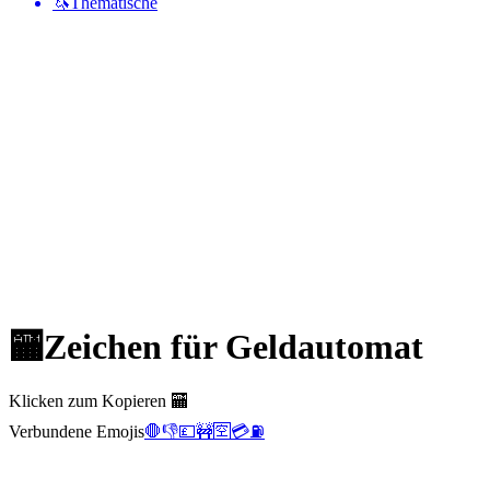
🦄
Thematische
🏧
Zeichen für Geldautomat
Klicken zum Kopieren 🏧
Verbundene Emojis
🛑
👎
💷
🚧
🈳
💳
⛽