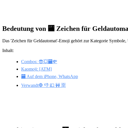
Bedeutung von 🏧 Zeichen für Geldautom
Das 'Zeichen für Geldautomat'-Emoji gehört zur Kategorie Symbole, U
Inhalt:
Combos: 😎💥🏧💸
Kaomoji: [ATM]
🏧 Auf dem iPhone, WhatsApp
Verwandt🛑 👎 💷 🚧 🈳