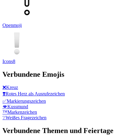
Openmoji
Icons8
Verbundene Emojis
❌
Kreuz
❣️
Rotes Herz als Ausrufezeichen
✅
Markierungszeichen
💋
Kussmund
™️
Markenzeichen
❔
Weißes Fragezeichen
Verbundene Themen und Feiertage