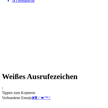
🦄
Thematische
Weißes Ausrufezeichen
❕
Tippen zum Kopieren
Verbundene Emojis
❌
❣️
✅
💋
™️
❔