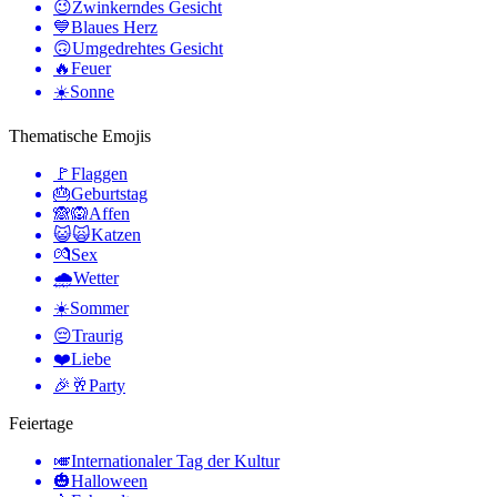
😉
Zwinkerndes Gesicht
💙
Blaues Herz
🙃
Umgedrehtes Gesicht
🔥
Feuer
☀️
Sonne
Thematische Emojis
🚩
Flaggen
🎂
Geburtstag
🙈🙉
Affen
😺🙀
Katzen
💏
Sex
🌧
Wetter
☀️
Sommer
😔
Traurig
❤️
Liebe
🎉🥂
Party
Feiertage
🎺
Internationaler Tag der Kultur
🎃
Halloween