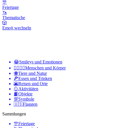
🎊
Feiertage
🦄
Thematische
🎲
Emoji wechseln
😂
Smileys und Emotionen
👩‍❤️‍💋‍👨
Menschen und Körper
🐝
Tiere und Natur
🍕
Essen und Trinken
🌇
Reisen und Orte
🥎
Aktivitäten
📙
Objekte
💯
Symbole
🇺🇸
Flaggen
Sammlungen
🎊
Feiertage