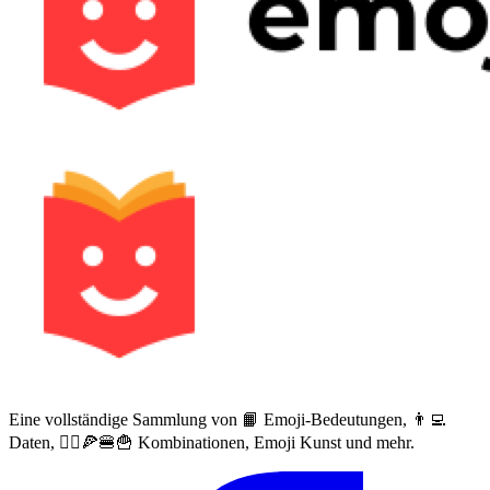
Eine vollständige Sammlung von 📙 Emoji-Bedeutungen, 👨‍💻
Daten, 🙅‍♀️🍕🍔🍟 Kombinationen, Emoji Kunst und mehr.