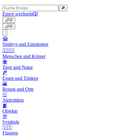
🔎
Emoji wechseln
🎲
🌙
💡
🌙
💡
😂
Smileys und Emotionen
👩‍❤️‍💋‍👨
Menschen und Körper
🐝
Tiere und Natur
🍕
Essen und Trinken
🌇
Reisen und Orte
🥎
Aktivitäten
📙
Objekte
💯
Symbole
🇺🇸
Flaggen