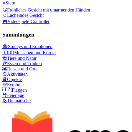
⭐
Stern
🤗
Fröhliches Gesicht mit umarmenden Händen
☺️
Lächelndes Gesicht
🎮
Videospiele-Controller
Sammlungen
😂
Smileys und Emotionen
👩‍❤️‍💋‍👨
Menschen und Körper
🐝
Tiere und Natur
🍕
Essen und Trinken
🌇
Reisen und Orte
🥎
Aktivitäten
📙
Objekte
💯
Symbole
🇺🇸
Flaggen
🎊
Feiertage
🦄
Thematische