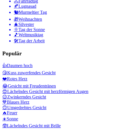
🚴
Fahrradtag
🍂
Lugnasad
🐿
Murmeltier Tag
🎁
Weihnachten
🎄
Silvester
🌞
Tag der Sonne
🎵
Weltmusiktag
🛠
Tag der Arbeit
Populär
👍
Daumen hoch
😘
Kuss zuwerfendes Gesicht
❤️
Rotes Herz
😂
Gesicht mit Freudentränen
😍
Lächelndes Gesicht mit herzförmigen Augen
😉
Zwinkerndes Gesicht
💙
Blaues Herz
🙃
Umgedrehtes Gesicht
🔥
Feuer
☀️
Sonne
🤓
Lächelndes Gesicht mit Brille