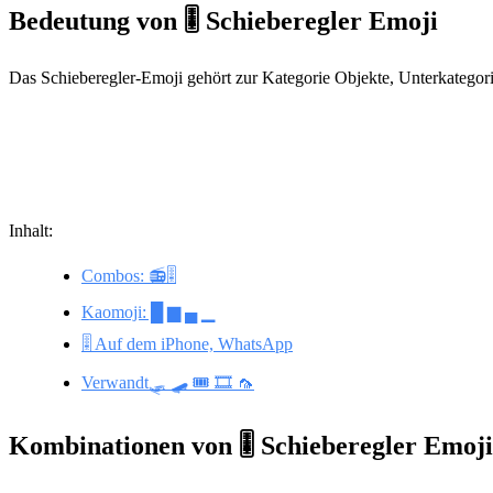
Bedeutung von 🎚️ Schieberegler Emoji
Das Schieberegler-Emoji gehört zur Kategorie Objekte, Unterkategor
Inhalt:
Combos: 📻🎚️
Kaomoji: █ ▆ ▄ ▁
🎚️ Auf dem iPhone, WhatsApp
Verwandt🛷 🛹 🎟️ 🎞️ 🦟
Kombinationen von 🎚️ Schieberegler Emoji