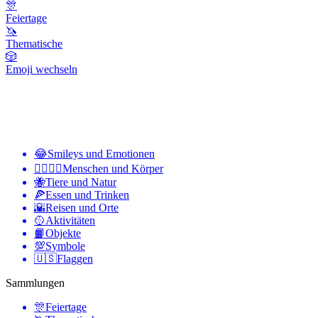
🎊
Feiertage
🦄
Thematische
🎲
Emoji wechseln
😂
Smileys und Emotionen
👩‍❤️‍💋‍👨
Menschen und Körper
🐝
Tiere und Natur
🍕
Essen und Trinken
🌇
Reisen und Orte
🥎
Aktivitäten
📙
Objekte
💯
Symbole
🇺🇸
Flaggen
Sammlungen
🎊
Feiertage