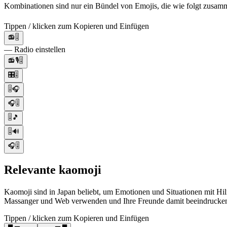
Kombinationen sind nur ein Bündel von Emojis, die wie folgt zusamme
Tippen / klicken zum Kopieren und Einfügen
📻🎚️
— Radio einstellen
📻🎙️🎚️
🎛️🎚️
🎚️🎧
🎧🎚️
🎚️🎵
🎚️🔊
🎧🎚️
Relevante kaomoji
Kaomoji sind in Japan beliebt, um Emotionen und Situationen mit Hil
Massanger und Web verwenden und Ihre Freunde damit beeindrucke
Tippen / klicken zum Kopieren und Einfügen