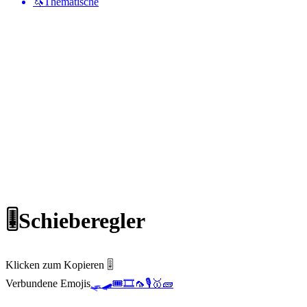
🦄
Thematische
🎚️
Schieberegler
Klicken zum Kopieren 🎚️
Verbundene Emojis
🛷
🛹
🎟️
🎞️
🦟
🎙️
🥇
🧱