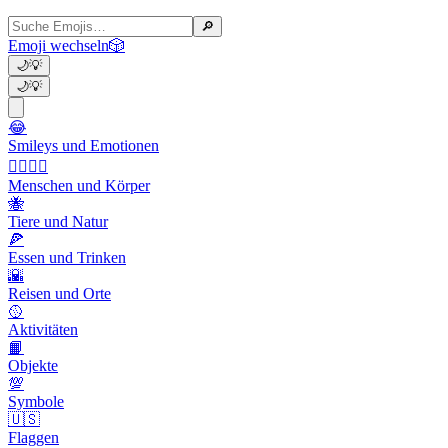
🔎
Emoji wechseln
🎲
🌙
💡
🌙
💡
😂
Smileys und Emotionen
👩‍❤️‍💋‍👨
Menschen und Körper
🐝
Tiere und Natur
🍕
Essen und Trinken
🌇
Reisen und Orte
🥎
Aktivitäten
📙
Objekte
💯
Symbole
🇺🇸
Flaggen