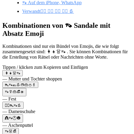
👡 Auf dem iPhone, WhatsApp
Verwandt🤷‍♀️ 🙇‍♀️ 🦹‍♀️ 👩‍⚖️ 👢
Kombinationen von 👡 Sandale mit
Absatz Emoji
Kombinationen sind nur ein Bündel von Emojis, die wie folgt
zusammengesetzt sind: 👩‍👧👗👡 . Sie können Kombinationen für
die Erstellung von Rätsel oder Nachrichten ohne Worte.
Tippen / klicken zum Kopieren und Einfügen
👩‍👧👗👡
— Mutter und Tochter shoppen
👠👡🥿👢👝👜👛💄
👡👙👜👒☀️
— Fest
🙋‍♀️👠👡👢
— Damenschuhe
👸👡🕛🎃
— Aschenputtel
👡👗👒