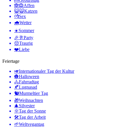
🎂
Geburtstag
🙈🙉
Affen
😺🙀
Katzen
💏
Sex
🌧
Wetter
☀️
Sommer
🎉🥂
Party
😔
Traurig
❤️
Liebe
Feiertage
🎺
Internationaler Tag der Kultur
🎃
Halloween
🚴
Fahrradtag
🍂
Lugnasad
🐿
Murmeltier Tag
🎁
Weihnachten
🎄
Silvester
🌞
Tag der Sonne
🛠
Tag der Arbeit
🌱
Weltvegantag