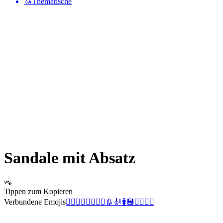
🦄
Thematische
Sandale mit Absatz
👡
Tippen zum Kopieren
Verbundene Emojis
🤷‍♀️
🙇‍♀️
🦹‍♀️
👩‍⚖️
👢
🎻
🚺
💾
🕵️‍♀️
🤸‍♀️