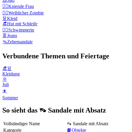
🥻
Sari
🧎‍♀️
Kniende Frau
🧟‍♀️
Weiblicher Zombie
👗
Kleid
👒
Hut mit Schleife
🏊‍♀️
Schwimmerin
👖
Jeans
🩴
Zehensandale
Verbundene Themen und Feiertage
👒👗
Kleidung
🌞
Juli
☀️
Sommer
So sieht das 👡 Sandale mit Absatz
Vollständiger Name
👡 Sandale mit Absatz
Kategorie
📙Objekte