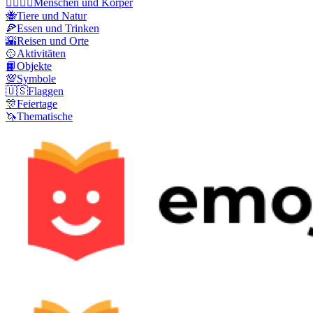
👩‍❤️‍💋‍👨
Menschen und Körper
🐝
Tiere und Natur
🍕
Essen und Trinken
🌇
Reisen und Orte
🥎
Aktivitäten
📙
Objekte
💯
Symbole
🇺🇸
Flaggen
🎊
Feiertage
🦄
Thematische