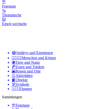
🎊
Feiertage
🦄
Thematische
🎲
Emoji wechseln
😂
Smileys und Emotionen
👩‍❤️‍💋‍👨
Menschen und Körper
🐝
Tiere und Natur
🍕
Essen und Trinken
🌇
Reisen und Orte
🥎
Aktivitäten
📙
Objekte
💯
Symbole
🇺🇸
Flaggen
Sammlungen
🎊
Feiertage