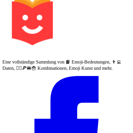
Eine vollständige Sammlung von 📙 Emoji-Bedeutungen, 👨‍💻
Daten, 🙅‍♀️🍕🍔🍟 Kombinationen, Emoji Kunst und mehr.