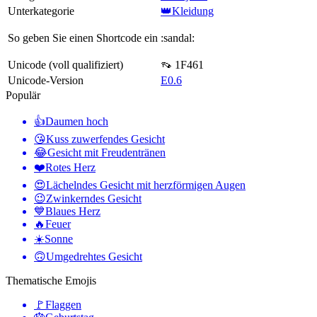
Unterkategorie
👑Kleidung
So geben Sie einen Shortcode ein
:sandal:
Unicode (voll qualifiziert)
👡 1F461
Unicode-Version
E0.6
Populär
👍
Daumen hoch
😘
Kuss zuwerfendes Gesicht
😂
Gesicht mit Freudentränen
❤️
Rotes Herz
😍
Lächelndes Gesicht mit herzförmigen Augen
😉
Zwinkerndes Gesicht
💙
Blaues Herz
🔥
Feuer
☀️
Sonne
🙃
Umgedrehtes Gesicht
Thematische Emojis
🚩
Flaggen