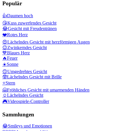
Populär
👍
Daumen hoch
😘
Kuss zuwerfendes Gesicht
😂
Gesicht mit Freudentränen
❤️
Rotes Herz
😍
Lächelndes Gesicht mit herzförmigen Augen
😉
Zwinkerndes Gesicht
💙
Blaues Herz
🔥
Feuer
☀️
Sonne
🙃
Umgedrehtes Gesicht
🤓
Lächelndes Gesicht mit Brille
⭐
Stern
🤗
Fröhliches Gesicht mit umarmenden Händen
☺️
Lächelndes Gesicht
🎮
Videospiele-Controller
Sammlungen
😂
Smileys und Emotionen