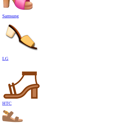
Samsung
LG
HTC