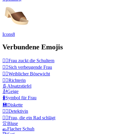
Icons8
Verbundene Emojis
🤷‍♀️
Frau zuckt die Schultern
🙇‍♀️
Sich verbeugende Frau
🦹‍♀️
Weiblicher Bösewicht
👩‍⚖️
Richterin
👢
Absatzstiefel
🎻
Geige
🚺
Symbol für Frau
💾
Diskette
🕵️‍♀️
Detektivin
🤸‍♀️
Frau, die ein Rad schlägt
👚
Bluse
🥿
Flacher Schuh