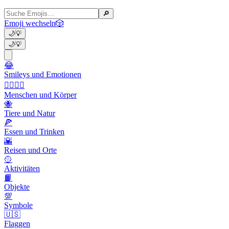
🔎
Emoji wechseln
🎲
🌙
💡
🌙
💡
😂
Smileys und Emotionen
👩‍❤️‍💋‍👨
Menschen und Körper
🐝
Tiere und Natur
🍕
Essen und Trinken
🌇
Reisen und Orte
🥎
Aktivitäten
📙
Objekte
💯
Symbole
🇺🇸
Flaggen