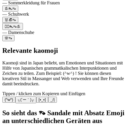
— Sommerkleidung für Frauen
👢👠👡
— Schuhwerk
👗👒👡
🙋‍♀️👠👡👢
— Damenschuhe
🌸👡
Relevante kaomoji
Kaomoji sind in Japan beliebt, um Emotionen und Situationen mit
Hilfe von Japanischen grammatikalischen Interpunktionen und
Zeichen zu teilen. Zum Beispiel: (^w^) ! Sie können diesen
kreativen Stil in Massanger und Web verwenden und Ihre Freunde
damit beeindrucken.
Tippen / klicken zum Kopieren und Einfügen
(^w^)
┐(´ー｀)┌
[•_•]
_/|
So sieht das 👡 Sandale mit Absatz Emoji
an unterschiedlichen Geräten aus