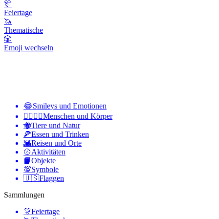
🎊
Feiertage
🦄
Thematische
🎲
Emoji wechseln
😂
Smileys und Emotionen
👩‍❤️‍💋‍👨
Menschen und Körper
🐝
Tiere und Natur
🍕
Essen und Trinken
🌇
Reisen und Orte
🥎
Aktivitäten
📙
Objekte
💯
Symbole
🇺🇸
Flaggen
Sammlungen
🎊
Feiertage