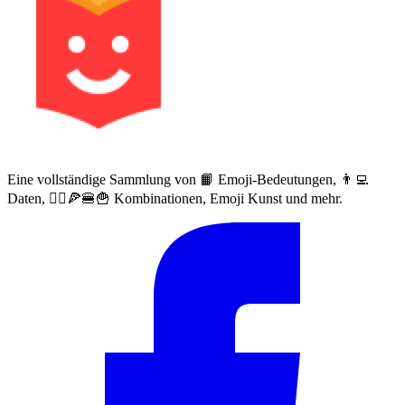
Eine vollständige Sammlung von 📙 Emoji-Bedeutungen, 👨‍💻
Daten, 🙅‍♀️🍕🍔🍟 Kombinationen, Emoji Kunst und mehr.