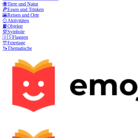
🐝
Tiere und Natur
🍕
Essen und Trinken
🌇
Reisen und Orte
🥎
Aktivitäten
📙
Objekte
💯
Symbole
🇺🇸
Flaggen
🎊
Feiertage
🦄
Thematische