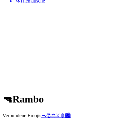
🦄
Thematische
🔫
Rambo
Verbundene Emojis
🔫
😲
⚖️
⚔️
🩸
🏙️