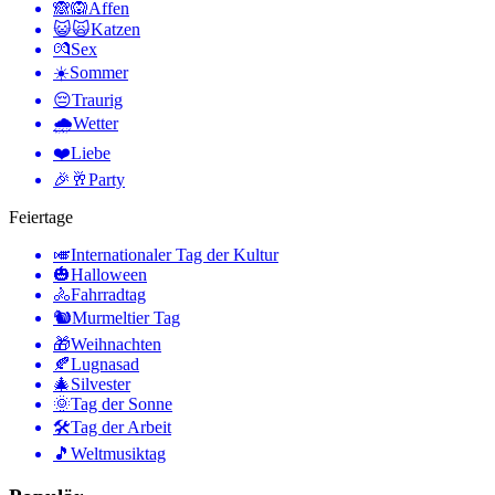
🙈🙉
Affen
😺🙀
Katzen
💏
Sex
☀️
Sommer
😔
Traurig
🌧
Wetter
❤️
Liebe
🎉🥂
Party
Feiertage
🎺
Internationaler Tag der Kultur
🎃
Halloween
🚴
Fahrradtag
🐿
Murmeltier Tag
🎁
Weihnachten
🍂
Lugnasad
🎄
Silvester
🌞
Tag der Sonne
🛠
Tag der Arbeit
🎵
Weltmusiktag