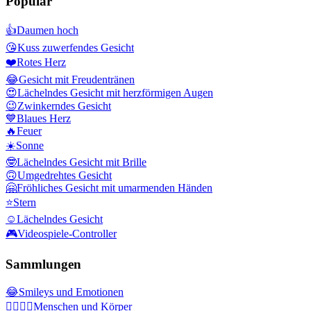
Populär
👍
Daumen hoch
😘
Kuss zuwerfendes Gesicht
❤️
Rotes Herz
😂
Gesicht mit Freudentränen
😍
Lächelndes Gesicht mit herzförmigen Augen
😉
Zwinkerndes Gesicht
💙
Blaues Herz
🔥
Feuer
☀️
Sonne
🤓
Lächelndes Gesicht mit Brille
🙃
Umgedrehtes Gesicht
🤗
Fröhliches Gesicht mit umarmenden Händen
⭐
Stern
☺️
Lächelndes Gesicht
🎮
Videospiele-Controller
Sammlungen
😂
Smileys und Emotionen
👩‍❤️‍💋‍👨
Menschen und Körper