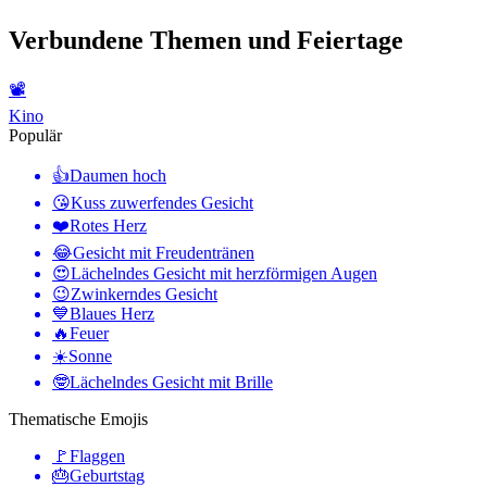
Verbundene Themen und Feiertage
📽
Kino
Populär
👍
Daumen hoch
😘
Kuss zuwerfendes Gesicht
❤️
Rotes Herz
😂
Gesicht mit Freudentränen
😍
Lächelndes Gesicht mit herzförmigen Augen
😉
Zwinkerndes Gesicht
💙
Blaues Herz
🔥
Feuer
☀️
Sonne
🤓
Lächelndes Gesicht mit Brille
Thematische Emojis
🚩
Flaggen
🎂
Geburtstag