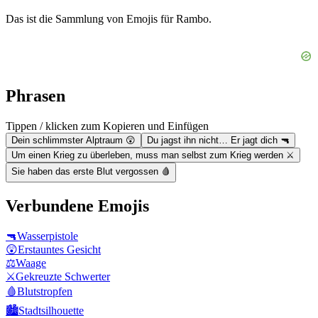
Das ist die Sammlung von Emojis für Rambo.
Phrasen
Tippen / klicken zum Kopieren und Einfügen
Dein schlimmster Alptraum 😲
Du jagst ihn nicht… Er jagt dich 🔫
Um einen Krieg zu überleben, muss man selbst zum Krieg werden ⚔️
Sie haben das erste Blut vergossen 🩸
Verbundene Emojis
🔫
Wasserpistole
😲
Erstauntes Gesicht
⚖️
Waage
⚔️
Gekreuzte Schwerter
🩸
Blutstropfen
🏙️
Stadtsilhouette