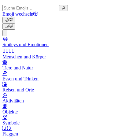
🔎
Emoji wechseln
🎲
🌙
💡
🌙
💡
😂
Smileys und Emotionen
👩‍❤️‍💋‍👨
Menschen und Körper
🐝
Tiere und Natur
🍕
Essen und Trinken
🌇
Reisen und Orte
🥎
Aktivitäten
📙
Objekte
💯
Symbole
🇺🇸
Flaggen