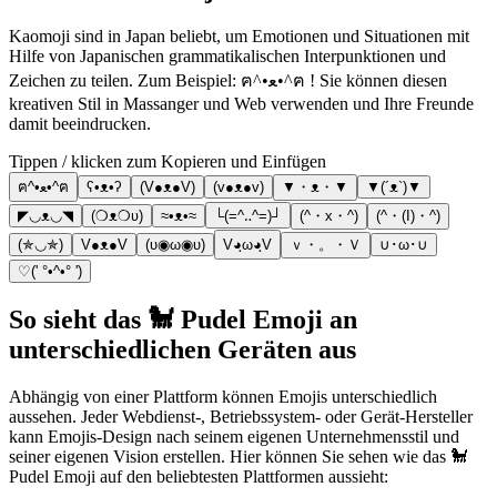
Kaomoji sind in Japan beliebt, um Emotionen und Situationen mit
Hilfe von Japanischen grammatikalischen Interpunktionen und
Zeichen zu teilen. Zum Beispiel: ฅ^•ﻌ•^ฅ ! Sie können diesen
kreativen Stil in Massanger und Web verwenden und Ihre Freunde
damit beeindrucken.
Tippen / klicken zum Kopieren und Einfügen
ฅ^•ﻌ•^ฅ
ʕ•ᴥ•ʔ
(V●ᴥ●V)
(v●ᴥ●v)
▼・ᴥ・▼
▼(´ᴥ`)▼
◤◡ᴥ◡◥
(❍ᴥ❍ʋ)
≈•ᴥ•≈
└(=^‥^=)┘
(^・x・^)
(^・(I)・^)
(✯◡✯)
V●ᴥ●V
(υ◉ω◉υ)
V◕ฺω◕ฺV
ｖ・。・Ｖ
∪･ω･∪
♡(' °•^•° ')
So sieht das 🐩 Pudel Emoji an
unterschiedlichen Geräten aus
Abhängig von einer Plattform können Emojis unterschiedlich
aussehen. Jeder Webdienst-, Betriebssystem- oder Gerät-Hersteller
kann Emojis-Design nach seinem eigenen Unternehmensstil und
seiner eigenen Vision erstellen. Hier können Sie sehen wie das 🐩
Pudel Emoji auf den beliebtesten Plattformen aussieht: