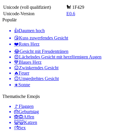
Unicode (voll qualifiziert)
🐩 1F429
Unicode-Version
E0.6
Populär
👍
Daumen hoch
😘
Kuss zuwerfendes Gesicht
❤️
Rotes Herz
😂
Gesicht mit Freudentränen
😍
Lächelndes Gesicht mit herzförmigen Augen
💙
Blaues Herz
😉
Zwinkerndes Gesicht
🔥
Feuer
🙃
Umgedrehtes Gesicht
☀️
Sonne
Thematische Emojis
🚩
Flaggen
🎂
Geburtstag
🙈🙉
Affen
😺🙀
Katzen
💏
Sex