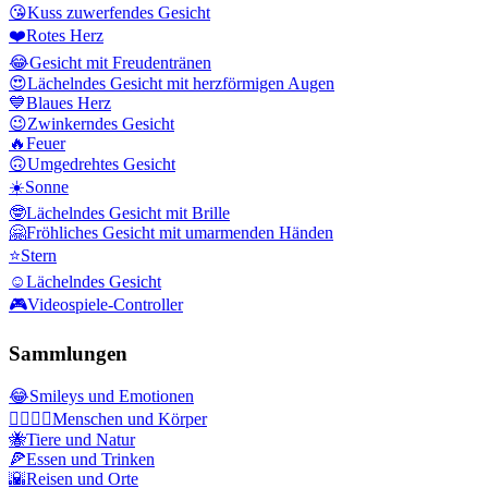
😘
Kuss zuwerfendes Gesicht
❤️
Rotes Herz
😂
Gesicht mit Freudentränen
😍
Lächelndes Gesicht mit herzförmigen Augen
💙
Blaues Herz
😉
Zwinkerndes Gesicht
🔥
Feuer
🙃
Umgedrehtes Gesicht
☀️
Sonne
🤓
Lächelndes Gesicht mit Brille
🤗
Fröhliches Gesicht mit umarmenden Händen
⭐
Stern
☺️
Lächelndes Gesicht
🎮
Videospiele-Controller
Sammlungen
😂
Smileys und Emotionen
👩‍❤️‍💋‍👨
Menschen und Körper
🐝
Tiere und Natur
🍕
Essen und Trinken
🌇
Reisen und Orte