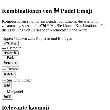
Kombinationen von 🐩 Pudel Emoji
Kombinationen sind nur ein Bündel von Emojis, die wie folgt
zusammengesetzt sind: 💅🐩🎀👗 . Sie können Kombinationen für
die Erstellung von Rätsel oder Nachrichten ohne Worte.
Tippen / klicken zum Kopieren und Einfügen
💅🐩🎀👗
— Glamour
🌳🍃🌺🐩
— Park
🐩🐕👩‍⚕️💉
— Tierarzt
🐕🍝🐩
— Susi und Strolch
☕🐩
— Minipudel
🐩🏃‍♀️
Relevante kaomoji