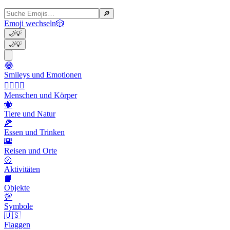
🔎
Emoji wechseln
🎲
🌙
💡
🌙
💡
😂
Smileys und Emotionen
👩‍❤️‍💋‍👨
Menschen und Körper
🐝
Tiere und Natur
🍕
Essen und Trinken
🌇
Reisen und Orte
🥎
Aktivitäten
📙
Objekte
💯
Symbole
🇺🇸
Flaggen