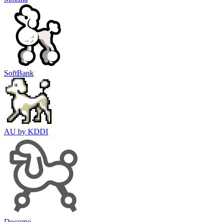
SoftBank
AU by KDDI
Docomo