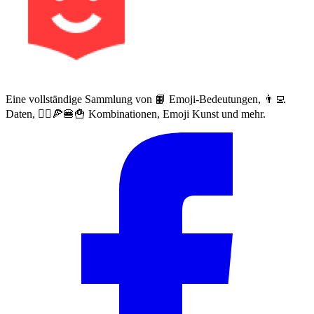
Eine vollständige Sammlung von 📙 Emoji-Bedeutungen, 👨‍💻
Daten, 🙅‍♀️🍕🍔🍟 Kombinationen, Emoji Kunst und mehr.