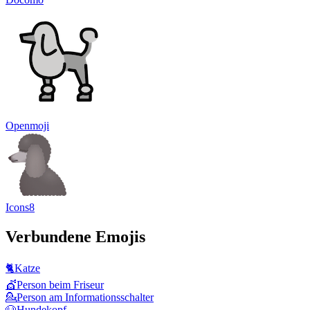
Openmoji
Icons8
Verbundene Emojis
🐈
Katze
💇
Person beim Friseur
💁
Person am Informationsschalter
🐶
Hundekopf