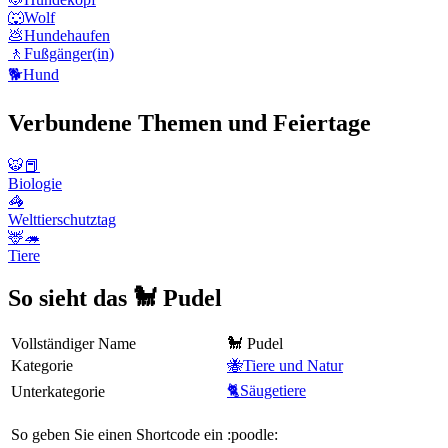
🐺
Wolf
💩
Hundehaufen
🚶
Fußgänger(in)
🐕
Hund
Verbundene Themen und Feiertage
🐯📕
Biologie
🦓
Welttierschutztag
🦌🦔
Tiere
So sieht das 🐩 Pudel
Vollständiger Name
🐩 Pudel
Kategorie
🐝Tiere und Natur
🐈Säugetiere
Unterkategorie
So geben Sie einen Shortcode ein
:poodle: