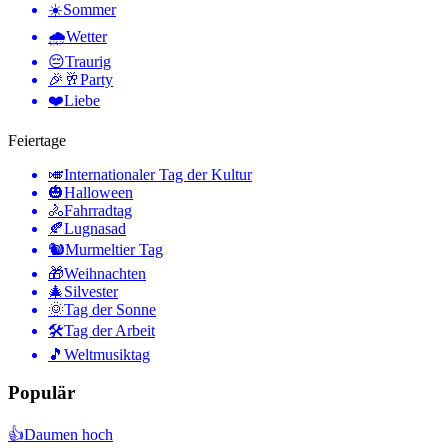
☀️
Sommer
🌧
Wetter
😔
Traurig
🎉🥂
Party
❤️
Liebe
Feiertage
🎺
Internationaler Tag der Kultur
🎃
Halloween
🚴
Fahrradtag
🍂
Lugnasad
🐿
Murmeltier Tag
🎁
Weihnachten
🎄
Silvester
🌞
Tag der Sonne
🛠
Tag der Arbeit
🎵
Weltmusiktag
Populär
👍
Daumen hoch