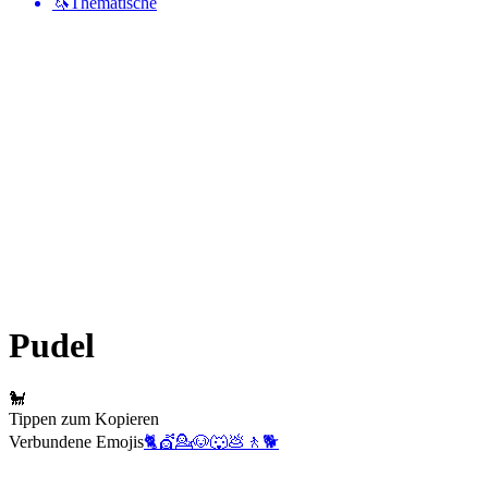
🦄
Thematische
Pudel
🐩
Tippen zum Kopieren
Verbundene Emojis
🐈
💇
💁
🐶
🐺
💩
🚶
🐕