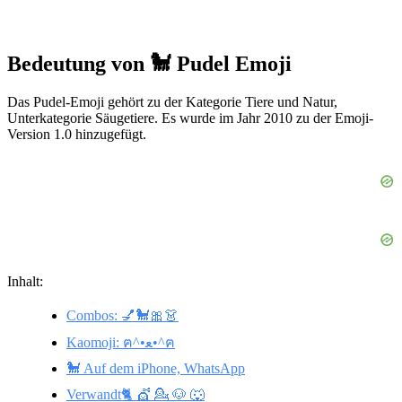
Bedeutung von 🐩 Pudel Emoji
Das Pudel-Emoji gehört zu der Kategorie Tiere und Natur,
Unterkategorie Säugetiere. Es wurde im Jahr 2010 zu der Emoji-
Version 1.0 hinzugefügt.
Inhalt:
Combos: 💅🐩🎀👗
Kaomoji: ฅ^•ﻌ•^ฅ
🐩 Auf dem iPhone, WhatsApp
Verwandt🐈 💇 💁 🐶 🐺