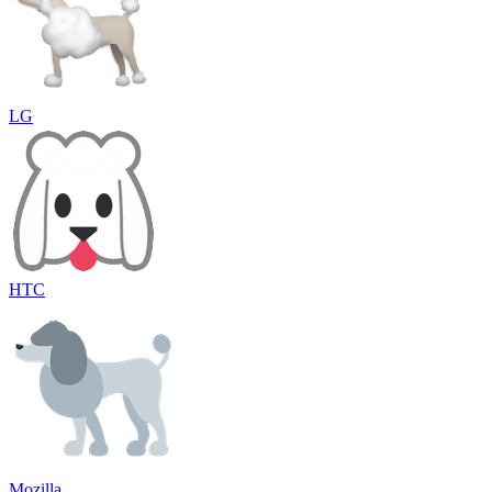
LG
HTC
Mozilla