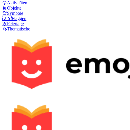
🥎
Aktivitäten
📙
Objekte
💯
Symbole
🇺🇸
Flaggen
🎊
Feiertage
🦄
Thematische