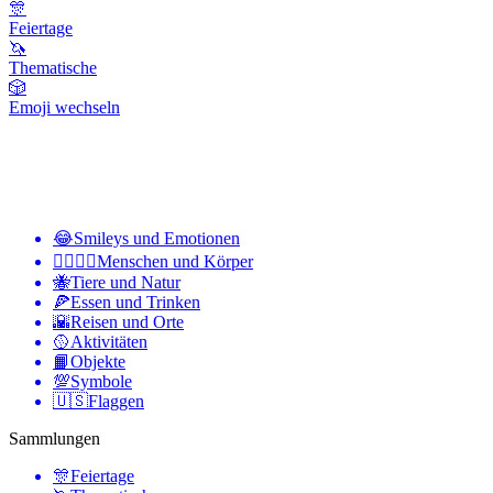
🎊
Feiertage
🦄
Thematische
🎲
Emoji wechseln
😂
Smileys und Emotionen
👩‍❤️‍💋‍👨
Menschen und Körper
🐝
Tiere und Natur
🍕
Essen und Trinken
🌇
Reisen und Orte
🥎
Aktivitäten
📙
Objekte
💯
Symbole
🇺🇸
Flaggen
Sammlungen
🎊
Feiertage