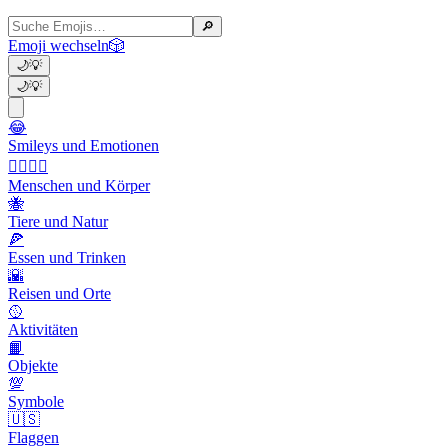
🔎
Emoji wechseln
🎲
🌙
💡
🌙
💡
😂
Smileys und Emotionen
👩‍❤️‍💋‍👨
Menschen und Körper
🐝
Tiere und Natur
🍕
Essen und Trinken
🌇
Reisen und Orte
🥎
Aktivitäten
📙
Objekte
💯
Symbole
🇺🇸
Flaggen