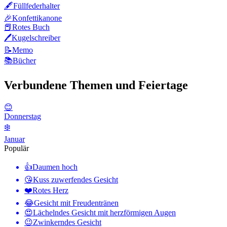
🖋️
Füllfederhalter
🎉
Konfettikanone
📕
Rotes Buch
🖊️
Kugelschreiber
📝
Memo
📚
Bücher
Verbundene Themen und Feiertage
😊
Donnerstag
❄️
Januar
Populär
👍
Daumen hoch
😘
Kuss zuwerfendes Gesicht
❤️
Rotes Herz
😂
Gesicht mit Freudentränen
😍
Lächelndes Gesicht mit herzförmigen Augen
😉
Zwinkerndes Gesicht