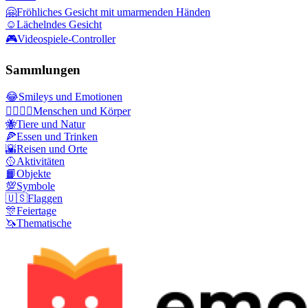
🤗
Fröhliches Gesicht mit umarmenden Händen
☺️
Lächelndes Gesicht
🎮
Videospiele-Controller
Sammlungen
😂
Smileys und Emotionen
👩‍❤️‍💋‍👨
Menschen und Körper
🐝
Tiere und Natur
🍕
Essen und Trinken
🌇
Reisen und Orte
🥎
Aktivitäten
📙
Objekte
💯
Symbole
🇺🇸
Flaggen
🎊
Feiertage
🦄
Thematische