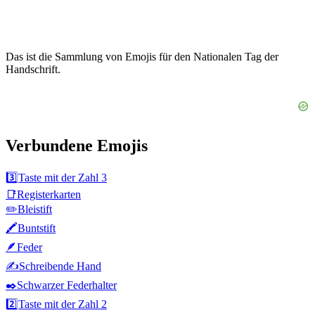
Das ist die Sammlung von Emojis für den Nationalen Tag der
Handschrift.
Verbundene Emojis
3️⃣
Taste mit der Zahl 3
📑
Registerkarten
✏️
Bleistift
🖍️
Buntstift
🪶
Feder
✍️
Schreibende Hand
✒️
Schwarzer Federhalter
2️⃣
Taste mit der Zahl 2