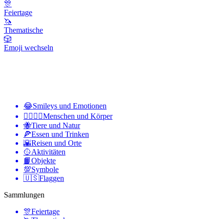
🎊
Feiertage
🦄
Thematische
🎲
Emoji wechseln
😂
Smileys und Emotionen
👩‍❤️‍💋‍👨
Menschen und Körper
🐝
Tiere und Natur
🍕
Essen und Trinken
🌇
Reisen und Orte
🥎
Aktivitäten
📙
Objekte
💯
Symbole
🇺🇸
Flaggen
Sammlungen
🎊
Feiertage