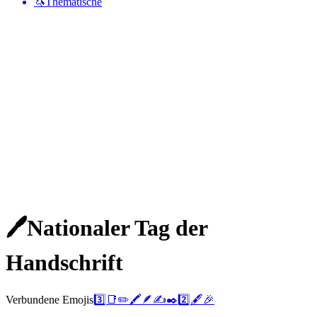
🦄
Thematische
🖊
Nationaler Tag der
Handschrift
Verbundene Emojis
3️⃣
📑
✏️
🖍️
🪶
✍️
✒️
2️⃣
🖋️
🎉