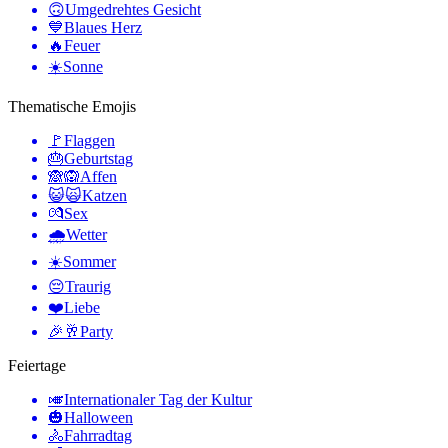
🙃
Umgedrehtes Gesicht
💙
Blaues Herz
🔥
Feuer
☀️
Sonne
Thematische Emojis
🚩
Flaggen
🎂
Geburtstag
🙈🙉
Affen
😺🙀
Katzen
💏
Sex
🌧
Wetter
☀️
Sommer
😔
Traurig
❤️
Liebe
🎉🥂
Party
Feiertage
🎺
Internationaler Tag der Kultur
🎃
Halloween
🚴
Fahrradtag