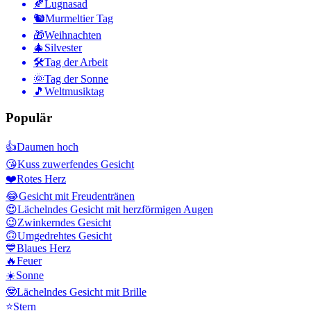
🍂
Lugnasad
🐿
Murmeltier Tag
🎁
Weihnachten
🎄
Silvester
🛠
Tag der Arbeit
🌞
Tag der Sonne
🎵
Weltmusiktag
Populär
👍
Daumen hoch
😘
Kuss zuwerfendes Gesicht
❤️
Rotes Herz
😂
Gesicht mit Freudentränen
😍
Lächelndes Gesicht mit herzförmigen Augen
😉
Zwinkerndes Gesicht
🙃
Umgedrehtes Gesicht
💙
Blaues Herz
🔥
Feuer
☀️
Sonne
🤓
Lächelndes Gesicht mit Brille
⭐
Stern