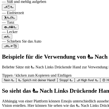
— Süß und mehlig aufgeben
🫸🕛🫷
— Einfrierzeit
🕺🫷💃🫷
— Tanz
👄🫸🍔🫷
— Lecker
🚗🫷
— Schieben Sie das Auto
🫸🫷🫵🥰
Beispiele für die Verwendung von 🫷 Nac
Beliebte Sätze mit 🫷 Nach Links Drückende Hand zur Verwendung
Tippen / klicken zum Kopieren und Einfügen
Nein 🫷
🫷 Sprich mit deiner Hand!
Stopp! 🫷
🫸 High five! 🫷
😠 H
So sieht das 🫷 Nach Links Drückende Han
Abhängig von einer Plattform können Emojis unterschiedlich aussehe
Vision erstellen. Hier können Sie sehen wie das 🫷 Nach Links Drück