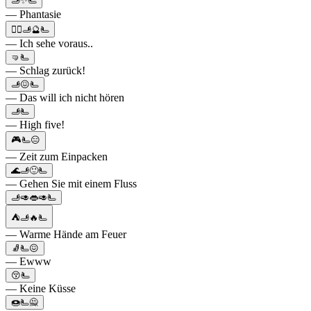
🫸✨🫷
— Phantasie
🧙‍♀️🫸🔮🫷
— Ich sehe voraus..
🤜🫷
— Schlag zurück!
🫸😖🫷
— Das will ich nicht hören
🫸🫷
— High five!
🎮🫷😑
— Zeit zum Einpacken
🌊🫸🙂🫷
— Gehen Sie mit einem Fluss
🫸🥑👄🥑🫷
⛺🫸🔥🫷
— Warme Hände am Feuer
🧦🫷😖
— Ewww
😚🫷
— Keine Küsse
🍩🫷🙅