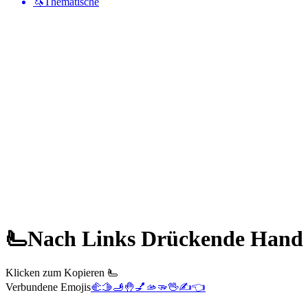
🦄
Thematische
🫷
Nach Links Drückende Hand
Klicken zum Kopieren 🫷
Verbundene Emojis
🫲
🫱
🫸
🤚
💅
🫴
🫳
🖖
✍️
👈