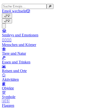
🔎
Emoji wechseln
🎲
🌙
💡
🌙
💡
😂
Smileys und Emotionen
👩‍❤️‍💋‍👨
Menschen und Körper
🐝
Tiere und Natur
🍕
Essen und Trinken
🌇
Reisen und Orte
🥎
Aktivitäten
📙
Objekte
💯
Symbole
🇺🇸
Flaggen