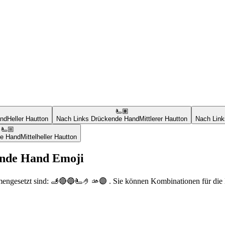
🫷🏽
and
Heller Hautton
Nach Links Drückende Hand
Mittlerer Hautton
Nach Lin
🫷🏼
de Hand
Mittelheller Hautton
ende Hand Emoji
mengesetzt sind: 🫸🔴🔵🫷🤌🫴🟣 . Sie können Kombinationen für die 