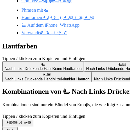
Combos: 🫸🔴🔵🫷🤌🫴🟣
Phrasen mit 🫷
Hautfarben 🫷🏻 🫷🏽 🫷🏿 🫷🏾 🫷🏼
🫷 Auf dem iPhone, WhatsApp
Verwandt🫲 🫱 🫸 🤚 💅
Hautfarben
Tippen / klicken zum Kopieren und Einfügen
🫷
🫷🏻
Nach Links Drückende Hand
Keine Hautfarben
Nach Links Drückende H
🫷🏾
Nach Links Drückende Hand
Mittel-dunkler Hautton
Nach Links Drücken
Kombinationen von 🫷 Nach Links Drück
Kombinationen sind nur ein Bündel von Emojis, die wie folgt zusam
Tippen / klicken zum Kopieren und Einfügen
🫸🔴🔵🫷🤌🫴🟣