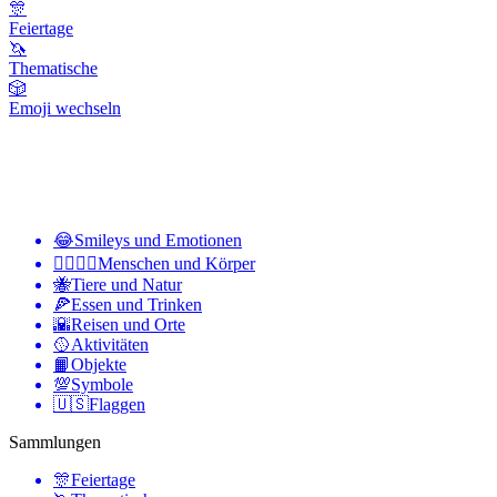
🎊
Feiertage
🦄
Thematische
🎲
Emoji wechseln
😂
Smileys und Emotionen
👩‍❤️‍💋‍👨
Menschen und Körper
🐝
Tiere und Natur
🍕
Essen und Trinken
🌇
Reisen und Orte
🥎
Aktivitäten
📙
Objekte
💯
Symbole
🇺🇸
Flaggen
Sammlungen
🎊
Feiertage