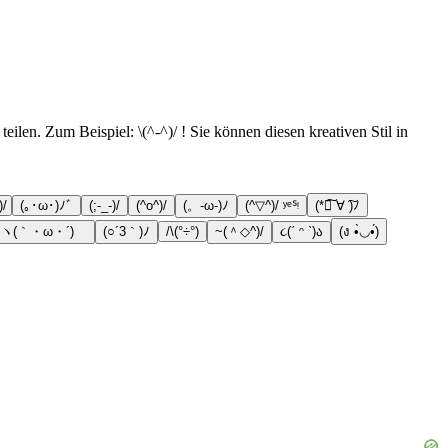
len. Zum Beispiel: \(^-^)/ ! Sie können diesen kreativen Stil in
/
(｡･ω･)ﾉﾞ
(;-_-)/
(^o^)/
(。-ω-)ﾉ
(^▽^)/ ʸᵉᔆᵎ
(*ﾟ͠ ∀ ͠)ﾉ
ヽ(｀・ω・´)ゝ
(○´3｀)ﾉ
/\(°÷°)
~(＾◇^)/
૮(ˊ ᵔ ˋ)ა
(ง •̀◡•́)