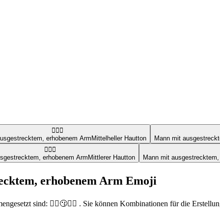
🙋🏼‍♂️
ausgestrecktem, erhobenem Arm
Mittelheller Hautton
Mann mit ausgestreck
🙋🏽‍♂️
usgestrecktem, erhobenem Arm
Mittlerer Hautton
Mann mit ausgestrecktem
trecktem, erhobenem Arm Emoji
gesetzt sind: 🙋‍♂️😗🙋‍♀️ . Sie können Kombinationen für die Erstell