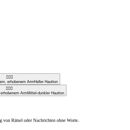
🙋🏻‍♂️
tem, erhobenem Arm
Heller Hautton
🙋🏾‍♂️
, erhobenem Arm
Mittel-dunkler Hautton
ung von Rätsel oder Nachrichten ohne Worte.