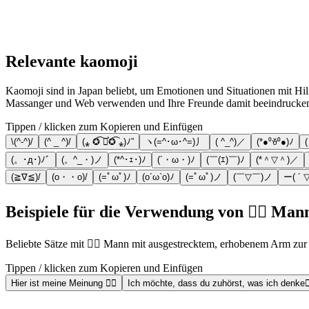
Relevante kaomoji
Kaomoji sind in Japan beliebt, um Emotionen und Situationen mit Hilf
Massanger und Web verwenden und Ihre Freunde damit beeindrucke
Tippen / klicken zum Kopieren und Einfügen
\(^-^)/
(^ _ ^)/
(⁎ ✪͡ ◡͐✪͡ ⁎)ﾉ”
ヽ(=^･ω･^=)丿
( ^_^)／
(*●⁰ꈊ⁰●)ﾉ
(。･д･)ﾉﾞ
(。^_・)ノ
(*^･ｪ･)ﾉ
(´・ω・)ﾉ
(￣(ｴ)￣)ﾉ
(*＾▽＾)／
(≧∇≦)/
(o・・o)/
(=ﾟωﾟ)ﾉ
(o´ω`o)ﾉ
(=ﾟωﾟ)ノ
(￣▽￣)ノ
ー( ´ ▽
Beispiele für die Verwendung von 🙋‍♂️ M
Beliebte Sätze mit 🙋‍♂️ Mann mit ausgestrecktem, erhobenem Arm z
Tippen / klicken zum Kopieren und Einfügen
Hier ist meine Meinung 🙋‍♂️
Ich möchte, dass du zuhörst, was ich denke🙋‍