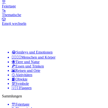
🎊
Feiertage
🦄
Thematische
🎲
Emoji wechseln
😂
Smileys und Emotionen
👩‍❤️‍💋‍👨
Menschen und Körper
🐝
Tiere und Natur
🍕
Essen und Trinken
🌇
Reisen und Orte
🥎
Aktivitäten
📙
Objekte
💯
Symbole
🇺🇸
Flaggen
Sammlungen
🎊
Feiertage