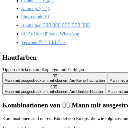
Combos: 🙋‍♂️😗🙋‍♀️
Kaomoji: \(^-^)/
Phrasen mit 🙋‍♂️
Hautfarben 🙋🏼‍♂️ 🙋🏻‍♂️ 🙋🏿‍♂️ 🙋🏽‍♂️ 🙋🏾‍♂️
🙋‍♂️ Auf dem iPhone, WhatsApp
Verwandt🖐️ 🙋‍♀️ 🙌 🤨 ♂️
Hautfarben
Tippen / klicken zum Kopieren und Einfügen
🙋‍♂️
Mann mit ausgestrecktem, erhobenem Arm
Keine Hautfarben
Mann mit 
🙋🏿‍♂️
Mann mit ausgestrecktem, erhobenem Arm
Dunkler Hautton
Mann mit a
Kombinationen von 🙋‍♂️ Mann mit ausges
Kombinationen sind nur ein Bündel von Emojis, die wie folgt zusammen