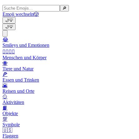
🔎
Emoji wechseln
🎲
🌙
💡
🌙
💡
😂
Smileys und Emotionen
👩‍❤️‍💋‍👨
Menschen und Körper
🐝
Tiere und Natur
🍕
Essen und Trinken
🌇
Reisen und Orte
🥎
Aktivitäten
📙
Objekte
💯
Symbole
🇺🇸
Flaggen