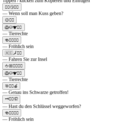
Tippen / klicken zum Kopieren und Einfügen
🙋‍♂️😗🙋‍♀️
— Wenn soll man Kuss geben?
😉🙋‍♂️
🦁🐶🐮🙋‍♂️
— Tierrechte
🍻🙋‍♂️💁‍♀️
— Fröhlich sein
🇦🇨🗾🙋‍♂️
— Fahren Sie zur Insel
🖕🏼🙋‍♀️🙋‍♂️
🦁🐶🐮🙋‍♂️
— Tierrechte
🎯🙋‍♂️🍎
— Genau ins Schwarze getroffen!
🗝🙋‍♂️🤦
— Hast du den Schlüssel weggeworfen?
🍻🙋‍♂️💁‍♀️
— Fröhlich sein