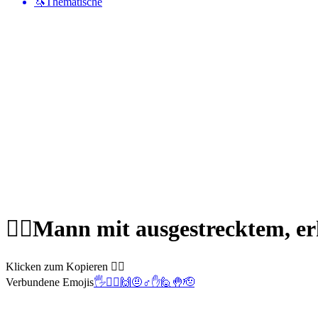
🦄
Thematische
🙋‍♂️
Mann mit ausgestrecktem, 
Klicken zum Kopieren 🙋‍♂️
Verbundene Emojis
🖐️
🙋‍♀️
🙌
🤨
♂️
✋
🙋
🤚
🫡