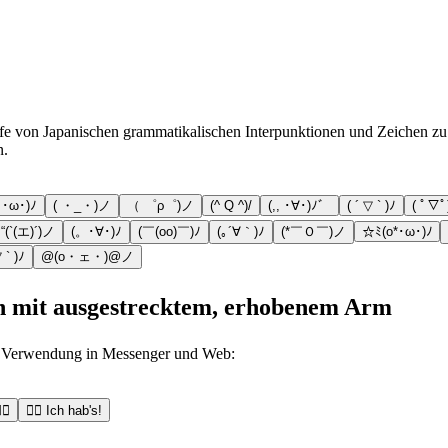
e von Japanischen grammatikalischen Interpunktionen und Zeichen zu tei
n.
( ･ω･)ﾉ
( ・_・)ノ
（ ゜ρ゜)ノ
(^ Q ^)/
(,, ･∀･)ﾉ゛
( ´ ▽ ` )ﾉ
( ﾟ▽ﾟ)
“(`(エ)´)ノ
(。･∀･)ﾉ
(￣(oo)￣)ﾉ
(｡´∀｀)ﾉ
(*￣Ｏ￣)ノ
☆ﾐ(o*･ω･)ﾉ
 ` )ﾉ
@(o・ェ・)@ノ
ann mit ausgestrecktem, erhobenem Arm
ur Verwendung in Messenger und Web:
♂️
🙋‍♂️ Ich hab's!