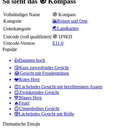
So sieht das 🧭 Kompass
Vollständiger Name
🧭 Kompass
Kategorie
🌇Reisen und Orte
🌏Landkarten
Unterkategorie
Unicode (voll qualifiziert)
🧭 1F9ED
Unicode-Version
E11.0
Populär
👍
Daumen hoch
😘
Kuss zuwerfendes Gesicht
😂
Gesicht mit Freudentränen
❤️
Rotes Herz
😍
Lächelndes Gesicht mit herzförmigen Augen
😉
Zwinkerndes Gesicht
💙
Blaues Herz
🔥
Feuer
🙃
Umgedrehtes Gesicht
🤓
Lächelndes Gesicht mit Brille
Thematische Emojis