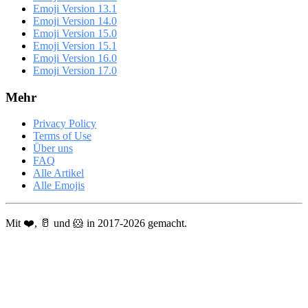
Emoji Version 13.1
Emoji Version 14.0
Emoji Version 15.0
Emoji Version 15.1
Emoji Version 16.0
Emoji Version 17.0
Mehr
Privacy Policy
Terms of Use
Über uns
FAQ
Alle Artikel
Alle Emojis
Mit ❤️, 🥛 und 🐹 in 2017-2026 gemacht.