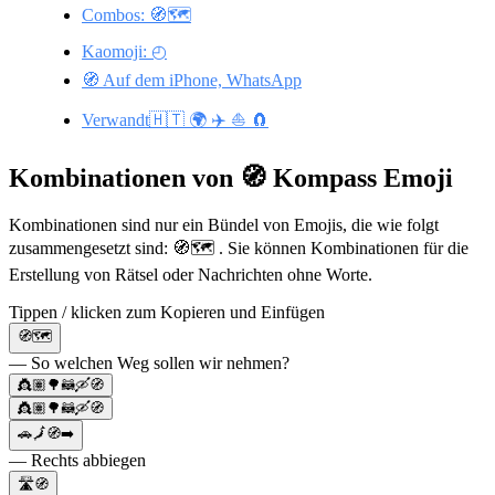
Combos: 🧭🗺️
Kaomoji: ◴
🧭 Auf dem iPhone, WhatsApp
Verwandt🇭🇹 🌍 ✈️ ⛵ 🧲
Kombinationen von 🧭 Kompass Emoji
Kombinationen sind nur ein Bündel von Emojis, die wie folgt
zusammengesetzt sind: 🧭🗺️ . Sie können Kombinationen für die
Erstellung von Rätsel oder Nachrichten ohne Worte.
Tippen / klicken zum Kopieren und Einfügen
🧭🗺️
— So welchen Weg sollen wir nehmen?
👸🏽🌳🦝🛶🧭
👸🏽🌳🦝🛶🧭
🚗🗾🧭➡️
— Rechts abbiegen
🛣️🧭