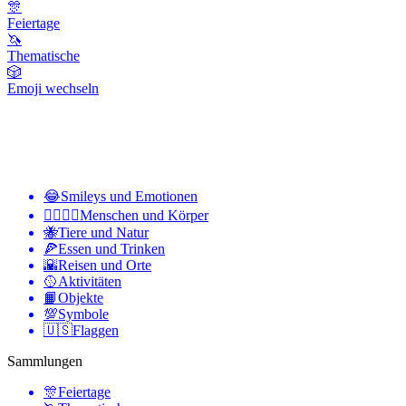
🎊
Feiertage
🦄
Thematische
🎲
Emoji wechseln
😂
Smileys und Emotionen
👩‍❤️‍💋‍👨
Menschen und Körper
🐝
Tiere und Natur
🍕
Essen und Trinken
🌇
Reisen und Orte
🥎
Aktivitäten
📙
Objekte
💯
Symbole
🇺🇸
Flaggen
Sammlungen
🎊
Feiertage