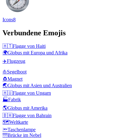
Icons8
Verbundene Emojis
🇭🇹
Flagge von Haiti
🌍
Globus mit Europa und Afrika
✈️
Flugzeug
⛵
Segelboot
🧲
Magnet
🌏
Globus mit Asien und Australien
🇭🇺
Flagge von Ungarn
🏭
Fabrik
🌎
Globus mit Amerika
🇧🇭
Flagge von Bahrain
🗺️
Weltkarte
🔦
Taschenlampe
🌁
Brücke im Nebel