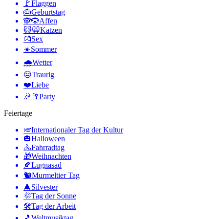
🚩
Flaggen
🎂
Geburtstag
🙈🙉
Affen
😺🙀
Katzen
💏
Sex
☀️
Sommer
🌧
Wetter
😔
Traurig
❤️
Liebe
🎉🥂
Party
Feiertage
🎺
Internationaler Tag der Kultur
🎃
Halloween
🚴
Fahrradtag
🎁
Weihnachten
🍂
Lugnasad
🐿
Murmeltier Tag
🎄
Silvester
🌞
Tag der Sonne
🛠
Tag der Arbeit
🎵
Weltmusiktag