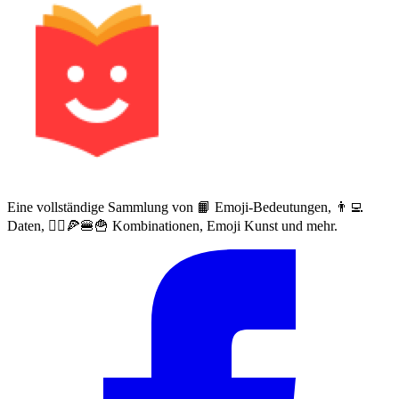
Eine vollständige Sammlung von 📙 Emoji-Bedeutungen, 👨‍💻
Daten, 🙅‍♀️🍕🍔🍟 Kombinationen, Emoji Kunst und mehr.