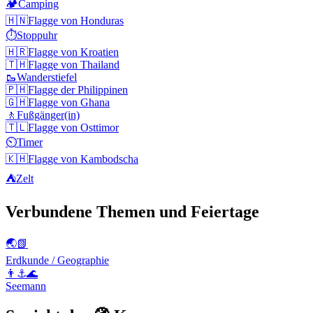
🏕️
Camping
🇭🇳
Flagge von Honduras
⏱️
Stoppuhr
🇭🇷
Flagge von Kroatien
🇹🇭
Flagge von Thailand
🥾
Wanderstiefel
🇵🇭
Flagge der Philippinen
🇬🇭
Flagge von Ghana
🚶
Fußgänger(in)
🇹🇱
Flagge von Osttimor
⏲️
Timer
🇰🇭
Flagge von Kambodscha
⛺
Zelt
Verbundene Themen und Feiertage
🌏📗
Erdkunde / Geographie
👨⚓🌊
Seemann