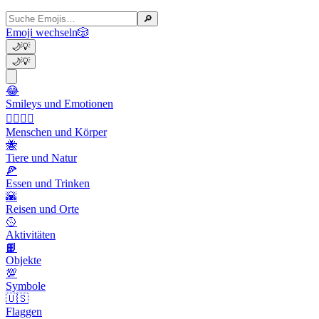
🔎
Emoji wechseln
🎲
🌙
💡
🌙
💡
😂
Smileys und Emotionen
👩‍❤️‍💋‍👨
Menschen und Körper
🐝
Tiere und Natur
🍕
Essen und Trinken
🌇
Reisen und Orte
🥎
Aktivitäten
📙
Objekte
💯
Symbole
🇺🇸
Flaggen