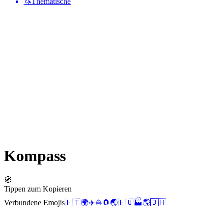
🦄
Thematische
Kompass
🧭
Tippen zum Kopieren
Verbundene Emojis
🇭🇹
🌍
✈️
⛵
🧲
🌏
🇭🇺
🏭
🌎
🇧🇭