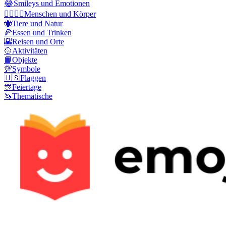
😂
Smileys und Emotionen
👩‍❤️‍💋‍👨
Menschen und Körper
🐝
Tiere und Natur
🍕
Essen und Trinken
🌇
Reisen und Orte
🥎
Aktivitäten
📙
Objekte
💯
Symbole
🇺🇸
Flaggen
🎊
Feiertage
🦄
Thematische