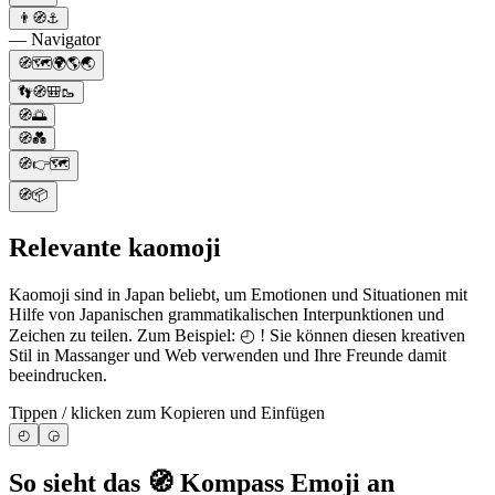
👨🧭⚓
— Navigator
🧭🗺️🌍🌎🌏
👣🧭🎒🥾
🧭🌅
🧭💑
🧭👉🗺️
🧭📦
Relevante kaomoji
Kaomoji sind in Japan beliebt, um Emotionen und Situationen mit
Hilfe von Japanischen grammatikalischen Interpunktionen und
Zeichen zu teilen. Zum Beispiel: ◴ ! Sie können diesen kreativen
Stil in Massanger und Web verwenden und Ihre Freunde damit
beeindrucken.
Tippen / klicken zum Kopieren und Einfügen
◴
◶
So sieht das 🧭 Kompass Emoji an