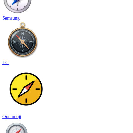
Samsung
LG
Openmoji