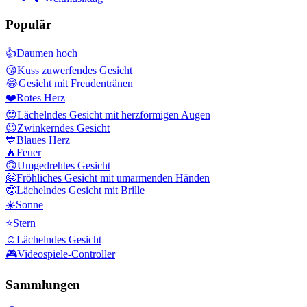
Populär
👍
Daumen hoch
😘
Kuss zuwerfendes Gesicht
😂
Gesicht mit Freudentränen
❤️
Rotes Herz
😍
Lächelndes Gesicht mit herzförmigen Augen
😉
Zwinkerndes Gesicht
💙
Blaues Herz
🔥
Feuer
🙃
Umgedrehtes Gesicht
🤗
Fröhliches Gesicht mit umarmenden Händen
🤓
Lächelndes Gesicht mit Brille
☀️
Sonne
⭐
Stern
☺️
Lächelndes Gesicht
🎮
Videospiele-Controller
Sammlungen