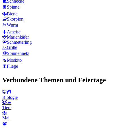
🐌
Schnecke
🕷️
Spinne
🐝
Biene
🦂
Skorpion
🪱
Wurm
🐜
Ameise
🐞
Marienkäfer
🦋
Schmetterling
🦗
Grille
🕸️
Spinnennetz
🦟
Moskito
🪰
Fliege
Verbundene Themen und Feiertage
🐯📕
Biologie
🦌🦔
Tiere
🐝
Mai
📽