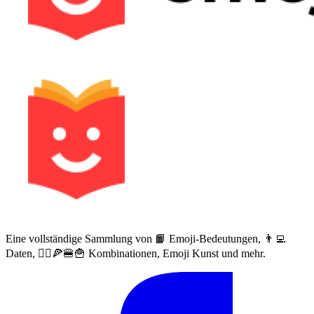
Eine vollständige Sammlung von 📙 Emoji-Bedeutungen, 👨‍💻
Daten, 🙅‍♀️🍕🍔🍟 Kombinationen, Emoji Kunst und mehr.