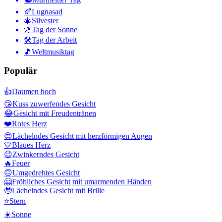
🍂
Lugnasad
🎄
Silvester
🌞
Tag der Sonne
🛠
Tag der Arbeit
🎵
Weltmusiktag
Populär
👍
Daumen hoch
😘
Kuss zuwerfendes Gesicht
😂
Gesicht mit Freudentränen
❤️
Rotes Herz
😍
Lächelndes Gesicht mit herzförmigen Augen
💙
Blaues Herz
😉
Zwinkerndes Gesicht
🔥
Feuer
🙃
Umgedrehtes Gesicht
🤗
Fröhliches Gesicht mit umarmenden Händen
🤓
Lächelndes Gesicht mit Brille
⭐
Stern
☀️
Sonne