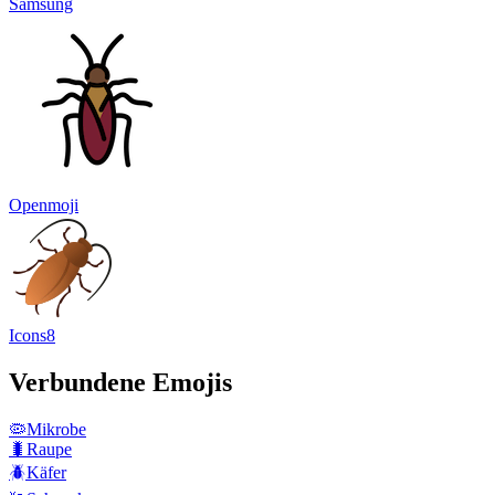
Samsung
Openmoji
Icons8
Verbundene Emojis
🦠
Mikrobe
🐛
Raupe
🪲
Käfer