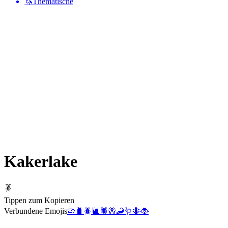
🦄
Thematische
Kakerlake
🪳
Tippen zum Kopieren
Verbundene Emojis
🦠
🐛
🪲
🐌
🕷️
🐝
🦂
🪱
🐜
🐞