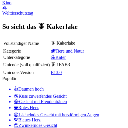
Kino
🦓
Welttierschutztag
So sieht das 🪳 Kakerlake
🪳 Kakerlake
Vollständiger Name
Kategorie
🐝Tiere und Natur
Unterkategorie
🦋Käfer
🪳 1FAB3
Unicode (voll qualifiziert)
Unicode-Version
E13.0
Populär
👍
Daumen hoch
😘
Kuss zuwerfendes Gesicht
😂
Gesicht mit Freudentränen
❤️
Rotes Herz
😍
Lächelndes Gesicht mit herzförmigen Augen
💙
Blaues Herz
😉
Zwinkerndes Gesicht