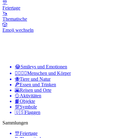
🎊
Feiertage
🦄
Thematische
🎲
Emoji wechseln
😂
Smileys und Emotionen
👩‍❤️‍💋‍👨
Menschen und Körper
🐝
Tiere und Natur
🍕
Essen und Trinken
🌇
Reisen und Orte
🥎
Aktivitäten
📙
Objekte
💯
Symbole
🇺🇸
Flaggen
Sammlungen
🎊
Feiertage