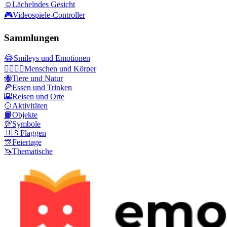
☺️
Lächelndes Gesicht
🎮
Videospiele-Controller
Sammlungen
😂
Smileys und Emotionen
👩‍❤️‍💋‍👨
Menschen und Körper
🐝
Tiere und Natur
🍕
Essen und Trinken
🌇
Reisen und Orte
🥎
Aktivitäten
📙
Objekte
💯
Symbole
🇺🇸
Flaggen
🎊
Feiertage
🦄
Thematische