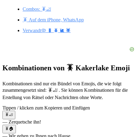
Combos: 🪳🦶
🪳 Auf dem iPhone, WhatsApp
Verwandt🦠 🐛 🪲 🐌 🕷️
Kombinationen von 🪳 Kakerlake Emoji
Kombinationen sind nur ein Bündel von Emojis, die wie folgt
zusammengesetzt sind: 🪳🦶 . Sie können Kombinationen für die
Erstellung von Rätsel oder Nachrichten ohne Worte.
Tippen / klicken zum Kopieren und Einfügen
🪳🦶
— Zerquetsche ihn!
🪳🏠
— Wir gehen zu Ihnen nach Hause