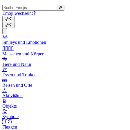
🔎
Emoji wechseln
🎲
🌙
💡
🌙
💡
😂
Smileys und Emotionen
👩‍❤️‍💋‍👨
Menschen und Körper
🐝
Tiere und Natur
🍕
Essen und Trinken
🌇
Reisen und Orte
🥎
Aktivitäten
📙
Objekte
💯
Symbole
🇺🇸
Flaggen