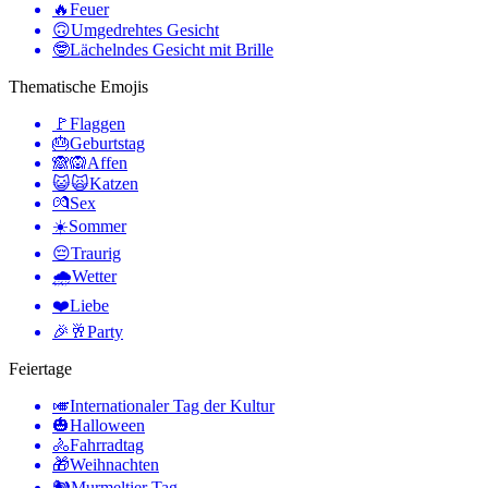
🔥
Feuer
🙃
Umgedrehtes Gesicht
🤓
Lächelndes Gesicht mit Brille
Thematische Emojis
🚩
Flaggen
🎂
Geburtstag
🙈🙉
Affen
😺🙀
Katzen
💏
Sex
☀️
Sommer
😔
Traurig
🌧
Wetter
❤️
Liebe
🎉🥂
Party
Feiertage
🎺
Internationaler Tag der Kultur
🎃
Halloween
🚴
Fahrradtag
🎁
Weihnachten
🐿
Murmeltier Tag