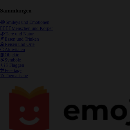
Sammlungen
😂
Smileys und Emotionen
👩‍❤️‍💋‍👨
Menschen und Körper
🐝
Tiere und Natur
🍕
Essen und Trinken
🌇
Reisen und Orte
🥎
Aktivitäten
📙
Objekte
💯
Symbole
🇺🇸
Flaggen
🎊
Feiertage
🦄
Thematische