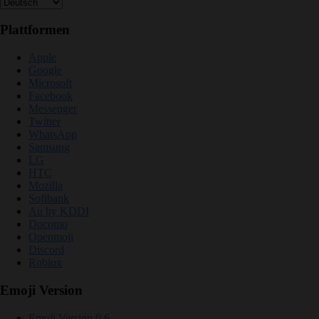
Plattformen
Apple
Google
Microsoft
Facebook
Messenger
Twitter
WhatsApp
Samsung
LG
HTC
Mozilla
Softbank
Au by KDDI
Docomo
Openmoji
Discord
Roblox
Emoji Version
Emoji Version 0.6