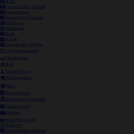
🏨
Hotel
🏰
Europäisches Schloss
🏥
Krankenhaus
🏣
Japanisches Postamt
🏬
Kaufhaus
🏪
Minimarkt
🏦
Bank
🏫
Schule
🏯
Japanisches Schloss
🏗️
Gebäudebaustelle
🧱
Ziegelsteine
🪵
Holz
🗼
Tokyo Tower
🏘️
Häusergruppe
🏠
Haus
🏢
Bürogebäude
🏛️
Klassisches Gebäude
🏩
Stundenhotel
🏟️
Stadion
🏡
Haus mit Garten
💒
Hochzeit
🏤
Europäisches Postamt