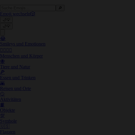
🔎
Emoji wechseln
🎲
🌙
💡
🌙
💡
😂
Smileys und Emotionen
👩‍❤️‍💋‍👨
Menschen und Körper
🐝
Tiere und Natur
🍕
Essen und Trinken
🌇
Reisen und Orte
🥎
Aktivitäten
📙
Objekte
💯
Symbole
🇺🇸
Flaggen