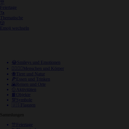
🎊
Feiertage
🦄
Thematische
🎲
Emoji wechseln
😂
Smileys und Emotionen
👩‍❤️‍💋‍👨
Menschen und Körper
🐝
Tiere und Natur
🍕
Essen und Trinken
🌇
Reisen und Orte
🥎
Aktivitäten
📙
Objekte
💯
Symbole
🇺🇸
Flaggen
Sammlungen
🎊
Feiertage