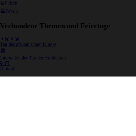
🪨
Felsen
🏭
Fabrik
Verbundene Themen und Feiertage
👦🏾👧🏾
Tag des afrikanischen Kindes
🏛
Internationaler Tag der Architektur
🐯📕
Biologie