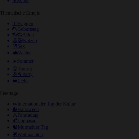
☀️
Sonne
Thematische Emojis
🚩
Flaggen
🎂
Geburtstag
🙈🙉
Affen
😺🙀
Katzen
💏
Sex
🌧
Wetter
☀️
Sommer
😔
Traurig
🎉🥂
Party
❤️
Liebe
Feiertage
🎺
Internationaler Tag der Kultur
🎃
Halloween
🚴
Fahrradtag
🍂
Lugnasad
🐿
Murmeltier Tag
🎁
Weihnachten