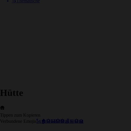
🦄
Thematische
Hütte
🛖
Tippen zum Kopieren
Verbundene Emojis
🗽
🏚️
🏨
🏰
🏥
🏣
🏬
🏪
🏦
🏫