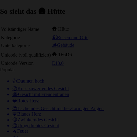
So sieht das 🛖 Hütte
🛖 Hütte
Vollständiger Name
Kategorie
🌇Reisen und Orte
🪵Gebäude
Unterkategorie
🛖 1F6D6
Unicode (voll qualifiziert)
Unicode-Version
E13.0
Populär
👍
Daumen hoch
😘
Kuss zuwerfendes Gesicht
😂
Gesicht mit Freudentränen
❤️
Rotes Herz
😍
Lächelndes Gesicht mit herzförmigen Augen
💙
Blaues Herz
😉
Zwinkerndes Gesicht
🙃
Umgedrehtes Gesicht
🔥
Feuer