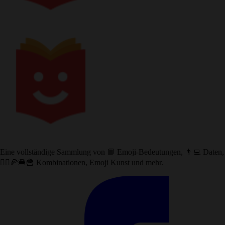
Eine vollständige Sammlung von 📙 Emoji-Bedeutungen, 👨‍💻 Daten,
🙅‍♀️🍕🍔🍟 Kombinationen, Emoji Kunst und mehr.