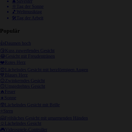
🎄
Silvester
🌞
Tag der Sonne
🎵
Weltmusiktag
🛠
Tag der Arbeit
Populär
👍
Daumen hoch
😘
Kuss zuwerfendes Gesicht
😂
Gesicht mit Freudentränen
❤️
Rotes Herz
😍
Lächelndes Gesicht mit herzförmigen Augen
💙
Blaues Herz
😉
Zwinkerndes Gesicht
🙃
Umgedrehtes Gesicht
🔥
Feuer
☀️
Sonne
🤓
Lächelndes Gesicht mit Brille
⭐
Stern
🤗
Fröhliches Gesicht mit umarmenden Händen
☺️
Lächelndes Gesicht
🎮
Videospiele-Controller