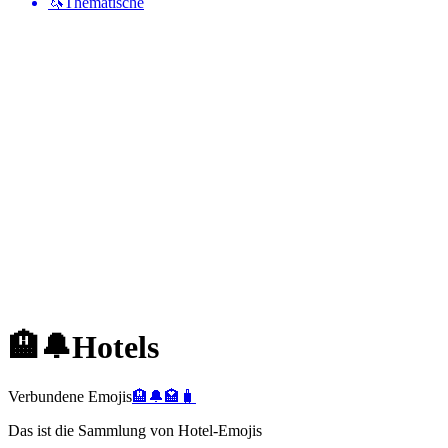
🦄
Thematische
🏨🔔
Hotels
Verbundene Emojis
🏨
🔔
🏩
🧳
Das ist die Sammlung von Hotel-Emojis