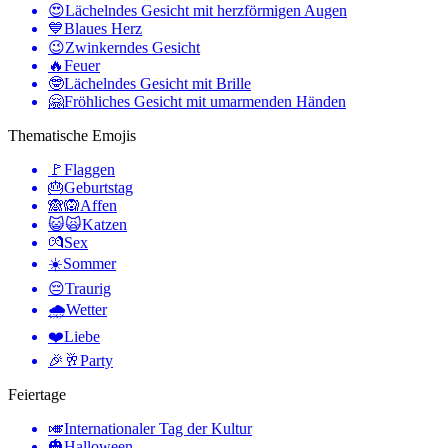
😍
Lächelndes Gesicht mit herzförmigen Augen
💙
Blaues Herz
😉
Zwinkerndes Gesicht
🔥
Feuer
🤓
Lächelndes Gesicht mit Brille
🤗
Fröhliches Gesicht mit umarmenden Händen
Thematische Emojis
🚩
Flaggen
🎂
Geburtstag
🙈🙉
Affen
😺🙀
Katzen
💏
Sex
☀️
Sommer
😔
Traurig
🌧
Wetter
❤️
Liebe
🎉🥂
Party
Feiertage
🎺
Internationaler Tag der Kultur
🎃
Halloween