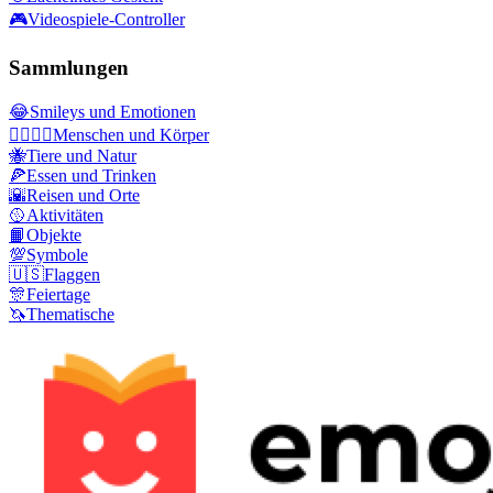
🎮
Videospiele-Controller
Sammlungen
😂
Smileys und Emotionen
👩‍❤️‍💋‍👨
Menschen und Körper
🐝
Tiere und Natur
🍕
Essen und Trinken
🌇
Reisen und Orte
🥎
Aktivitäten
📙
Objekte
💯
Symbole
🇺🇸
Flaggen
🎊
Feiertage
🦄
Thematische