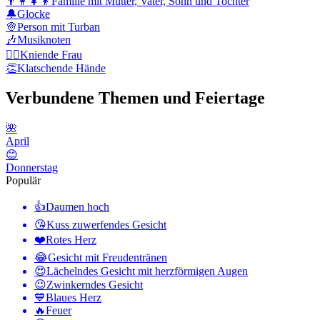
👨‍👩‍👧‍👦
Familie mit Mutter, Vater, Sohn und Tochter
🔔
Glocke
👳
Person mit Turban
🎶
Musiknoten
🧎‍♀️
Kniende Frau
👏
Klatschende Hände
Verbundene Themen und Feiertage
🌺
April
😊
Donnerstag
Populär
👍
Daumen hoch
😘
Kuss zuwerfendes Gesicht
❤️
Rotes Herz
😂
Gesicht mit Freudentränen
😍
Lächelndes Gesicht mit herzförmigen Augen
😉
Zwinkerndes Gesicht
💙
Blaues Herz
🔥
Feuer