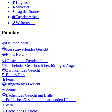
🍂
Lugnasad
🎄
Silvester
🌞
Tag der Sonne
🛠
Tag der Arbeit
🎵
Weltmusiktag
Populär
👍
Daumen hoch
😘
Kuss zuwerfendes Gesicht
❤️
Rotes Herz
😂
Gesicht mit Freudentränen
😍
Lächelndes Gesicht mit herzförmigen Augen
😉
Zwinkerndes Gesicht
💙
Blaues Herz
🔥
Feuer
🙃
Umgedrehtes Gesicht
☀️
Sonne
🤓
Lächelndes Gesicht mit Brille
🤗
Fröhliches Gesicht mit umarmenden Händen
⭐
Stern
☺️
Lächelndes Gesicht