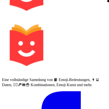
Eine vollständige Sammlung von 📙 Emoji-Bedeutungen, 👨‍💻
Daten, 🙅‍♀️🍕🍔🍟 Kombinationen, Emoji Kunst und mehr.