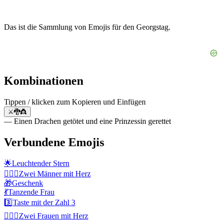
Das ist die Sammlung von Emojis für den Georgstag.
Kombinationen
Tippen / klicken zum Kopieren und Einfügen
⚔️🐉👸
— Einen Drachen getötet und eine Prinzessin gerettet
Verbundene Emojis
🌟
Leuchtender Stern
👨‍❤️‍👨
Zwei Männer mit Herz
🎁
Geschenk
💃
Tanzende Frau
3️⃣
Taste mit der Zahl 3
👩‍❤️‍👩
Zwei Frauen mit Herz