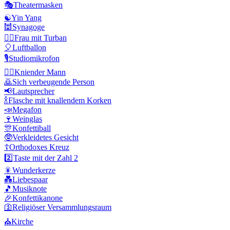
🎭
Theatermasken
☯️
Yin Yang
🕍
Synagoge
👳‍♀️
Frau mit Turban
🎈
Luftballon
🎙️
Studiomikrofon
🧎‍♂️
Kniender Mann
🙇
Sich verbeugende Person
📢
Lautsprecher
🍾
Flasche mit knallendem Korken
📣
Megafon
🍷
Weinglas
🎊
Konfettiball
🥸
Verkleidetes Gesicht
☦️
Orthodoxes Kreuz
2️⃣
Taste mit der Zahl 2
🎇
Wunderkerze
💑
Liebespaar
🎵
Musiknote
🎉
Konfettikanone
🛐
Religiöser Versammlungsraum
⛪
Kirche