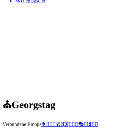
🦄
Thematische
⛪️
Georgstag
Verbundene Emojis
🌟
👨‍❤️‍👨
🎁
💃
3️⃣
👩‍❤️‍👩
🎭
☯️
🕍
👳‍♀️