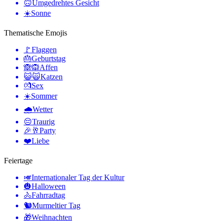
🙃
Umgedrehtes Gesicht
☀️
Sonne
Thematische Emojis
🚩
Flaggen
🎂
Geburtstag
🙈🙉
Affen
😺🙀
Katzen
💏
Sex
☀️
Sommer
🌧
Wetter
😔
Traurig
🎉🥂
Party
❤️
Liebe
Feiertage
🎺
Internationaler Tag der Kultur
🎃
Halloween
🚴
Fahrradtag
🐿
Murmeltier Tag
🎁
Weihnachten