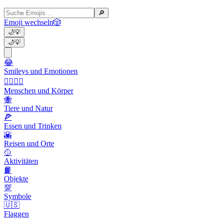
🔎
Emoji wechseln
🎲
🌙
💡
🌙
💡
😂
Smileys und Emotionen
👩‍❤️‍💋‍👨
Menschen und Körper
🐝
Tiere und Natur
🍕
Essen und Trinken
🌇
Reisen und Orte
🥎
Aktivitäten
📙
Objekte
💯
Symbole
🇺🇸
Flaggen