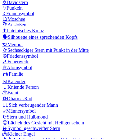
✡️
Davidstern
✨
Funkeln
♀️
Frauensymbol
🕌
Moschee
🥂
Anstoßen
✝️
Lateinisches Kreuz
🗣️
Silhouette eines sprechenden Kopfs
🕎
Menora
🔯
Sechseckiger Stern mit Punkt in der Mitte
☮️
Friedenssymbol
🎆
Feuerwerk
⚛️
Atomsymbol
👪
Familie
📅
Kalender
🧎
Kniende Person
👰
Braut
☸️
Dharma-Rad
🙇‍♂️
Sich verbeugender Mann
♂️
Männersymbol
☪️
Stern und Halbmond
😇
Lächelndes Gesicht mit Heiligenschein
💫
Symbol geschweifter Stern
👼
Kleiner Engel