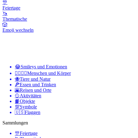
🎊
Feiertage
🦄
Thematische
🎲
Emoji wechseln
😂
Smileys und Emotionen
👩‍❤️‍💋‍👨
Menschen und Körper
🐝
Tiere und Natur
🍕
Essen und Trinken
🌇
Reisen und Orte
🥎
Aktivitäten
📙
Objekte
💯
Symbole
🇺🇸
Flaggen
Sammlungen
🎊
Feiertage