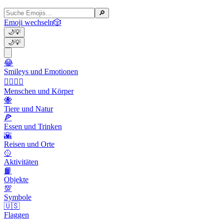
🔎
Emoji wechseln
🎲
🌙
💡
🌙
💡
😂
Smileys und Emotionen
👩‍❤️‍💋‍👨
Menschen und Körper
🐝
Tiere und Natur
🍕
Essen und Trinken
🌇
Reisen und Orte
🥎
Aktivitäten
📙
Objekte
💯
Symbole
🇺🇸
Flaggen