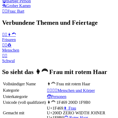
🧔
Bärtige Person
🪮
Grober Kamm
🧔‍♀️
Frau: Bart
Verbundene Themen und Feiertage
👱‍♀️👩‍🦱
Frisuren
👨‍✈️👷
Menschen
🏳️‍🌈
Schwul
So sieht das 👩‍🦰 Frau mit rotem Haar
Vollständiger Name
👩‍🦰 Frau mit rotem Haar
Kategorie
👩‍❤️‍💋‍👨Menschen und Körper
Unterkategorie
🧒Personen
Unicode (voll qualifiziert)
👩‍🦰 1F469 200D 1F9B0
U+1F469
👩 Frau
Gemacht mit
U+200D
ZERO WIDTH JOINER
U+1F9B0
🦰 Rotes Haar