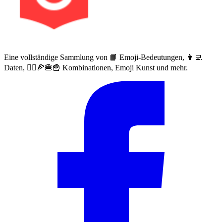
Eine vollständige Sammlung von 📙 Emoji-Bedeutungen, 👨‍💻
Daten, 🙅‍♀️🍕🍔🍟 Kombinationen, Emoji Kunst und mehr.