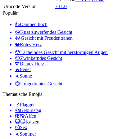
Unicode-Version
E11.0
Populär
👍
Daumen hoch
😘
Kuss zuwerfendes Gesicht
😂
Gesicht mit Freudentränen
❤️
Rotes Herz
😍
Lächelndes Gesicht mit herzförmigen Augen
😉
Zwinkerndes Gesicht
💙
Blaues Herz
🔥
Feuer
☀️
Sonne
🙃
Umgedrehtes Gesicht
Thematische Emojis
🚩
Flaggen
🎂
Geburtstag
🙈🙉
Affen
😺🙀
Katzen
💏
Sex
☀️
Sommer