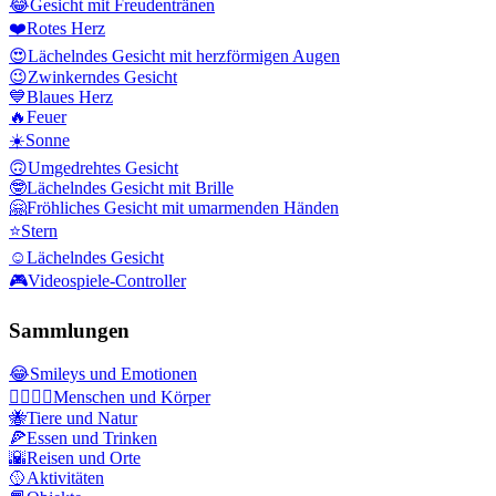
😂
Gesicht mit Freudentränen
❤️
Rotes Herz
😍
Lächelndes Gesicht mit herzförmigen Augen
😉
Zwinkerndes Gesicht
💙
Blaues Herz
🔥
Feuer
☀️
Sonne
🙃
Umgedrehtes Gesicht
🤓
Lächelndes Gesicht mit Brille
🤗
Fröhliches Gesicht mit umarmenden Händen
⭐
Stern
☺️
Lächelndes Gesicht
🎮
Videospiele-Controller
Sammlungen
😂
Smileys und Emotionen
👩‍❤️‍💋‍👨
Menschen und Körper
🐝
Tiere und Natur
🍕
Essen und Trinken
🌇
Reisen und Orte
🥎
Aktivitäten