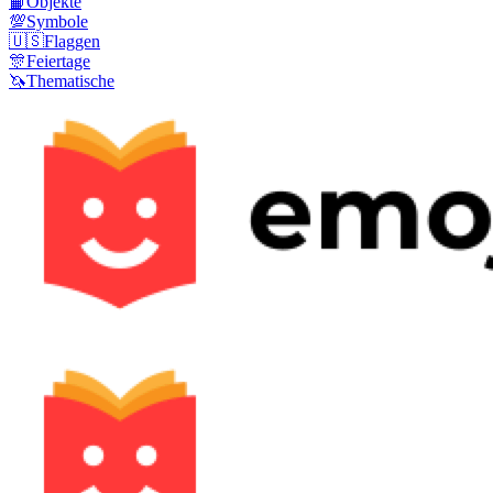
📙
Objekte
💯
Symbole
🇺🇸
Flaggen
🎊
Feiertage
🦄
Thematische