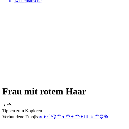
🦄
Thematische
Frau mit rotem Haar
👩‍🦰
Tippen zum Kopieren
Verbundene Emojis
🥕
👩‍🦲
🧑‍🦰
👩‍🦳
👩‍🦱
👩
👱‍♀️
👨‍🦰
🧔
🪮