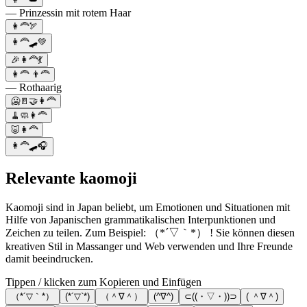
— Prinzessin mit rotem Haar
👩‍🦰🏹
👩‍🦰🛹💚
🎉👩‍🦰💃
👩‍🦰 👨‍🦰
— Rothaarig
🥶🚪🤝👩‍🦰
🧹🧼👩‍🦰
🐷👩‍🦰
👩‍🦰🛹🎧
Relevante kaomoji
Kaomoji sind in Japan beliebt, um Emotionen und Situationen mit
Hilfe von Japanischen grammatikalischen Interpunktionen und
Zeichen zu teilen. Zum Beispiel: （*´▽｀*） ! Sie können diesen
kreativen Stil in Massanger und Web verwenden und Ihre Freunde
damit beeindrucken.
Tippen / klicken zum Kopieren und Einfügen
（*´▽｀*）
(*´▽`*)
（＾∇＾）
(^∇^)
⊂((・▽・))⊃
( ＾∇＾)