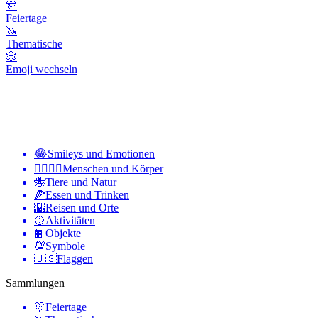
🎊
Feiertage
🦄
Thematische
🎲
Emoji wechseln
😂
Smileys und Emotionen
👩‍❤️‍💋‍👨
Menschen und Körper
🐝
Tiere und Natur
🍕
Essen und Trinken
🌇
Reisen und Orte
🥎
Aktivitäten
📙
Objekte
💯
Symbole
🇺🇸
Flaggen
Sammlungen
🎊
Feiertage