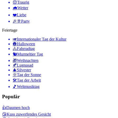
😔
Traurig
🌧
Wetter
❤️
Liebe
🎉🥂
Party
Feiertage
🎺
Internationaler Tag der Kultur
🎃
Halloween
🚴
Fahrradtag
🐿
Murmeltier Tag
🎁
Weihnachten
🍂
Lugnasad
🎄
Silvester
🌞
Tag der Sonne
🛠
Tag der Arbeit
🎵
Weltmusiktag
Populär
👍
Daumen hoch
😘
Kuss zuwerfendes Gesicht