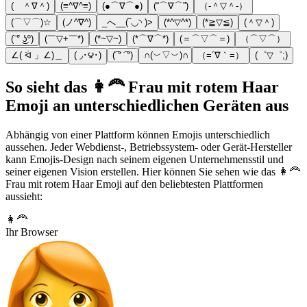
( ＾∇＾)
(≡^∇^≡)
(●⌒∇⌒●)
(“⌒∇⌒”)
（‐＾▽＾‐）
(⌒▽⌒)☆
(ノ^∇^)
_へ__(‾◡◝ )>
(*^▽^*)
(*≧▽≦)
(＾▽＾)
(͝ ° ͜ʖº)
(￣▽+￣*)
(*~▽~)
(*⌒∇⌒*)
(＝⌒▽⌒＝)
（⌒▽⌒）
∠( ᐛ 」∠)＿
( ◞･౪･)
(͡ ° ͡ °)
∩(︶▽︶)∩
（=´∇｀=）
(゜▽゜;)
So sieht das 👩‍🦰 Frau mit rotem Haar
Emoji an unterschiedlichen Geräten aus
Abhängig von einer Plattform können Emojis unterschiedlich
aussehen. Jeder Webdienst-, Betriebssystem- oder Gerät-Hersteller
kann Emojis-Design nach seinem eigenen Unternehmensstil und
seiner eigenen Vision erstellen. Hier können Sie sehen wie das 👩‍🦰
Frau mit rotem Haar Emoji auf den beliebtesten Plattformen
aussieht:
👩‍🦰
Ihr Browser