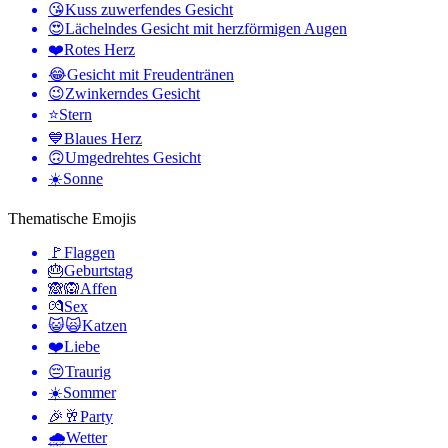
😘
Kuss zuwerfendes Gesicht
😍
Lächelndes Gesicht mit herzförmigen Augen
❤️
Rotes Herz
😂
Gesicht mit Freudentränen
😉
Zwinkerndes Gesicht
⭐
Stern
💙
Blaues Herz
🙃
Umgedrehtes Gesicht
☀️
Sonne
Thematische Emojis
🚩
Flaggen
🎂
Geburtstag
🙈🙉
Affen
💏
Sex
😺🙀
Katzen
❤️
Liebe
😔
Traurig
☀️
Sommer
🎉🥂
Party
🌧
Wetter