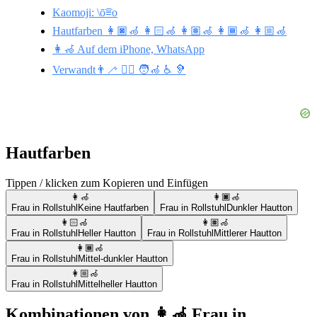
Kaomoji: \ō͡≡o
Hautfarben 👩🏿‍🦽 👩🏻‍🦽 👩🏽‍🦽 👩🏾‍🦽 👩🏼‍🦽
👩‍🦽 Auf dem iPhone, WhatsApp
Verwandt👨‍🦯 🐕‍🦺 🧑‍🦽 ♿ 🦻
Hautfarben
Tippen / klicken zum Kopieren und Einfügen
👩‍🦽
👩🏿‍🦽
Frau in Rollstuhl
Keine Hautfarben
Frau in Rollstuhl
Dunkler Hautton
👩🏻‍🦽
👩🏽‍🦽
Frau in Rollstuhl
Heller Hautton
Frau in Rollstuhl
Mittlerer Hautton
👩🏾‍🦽
Frau in Rollstuhl
Mittel-dunkler Hautton
👩🏼‍🦽
Frau in Rollstuhl
Mittelheller Hautton
Kombinationen von 👩‍🦽 Frau in