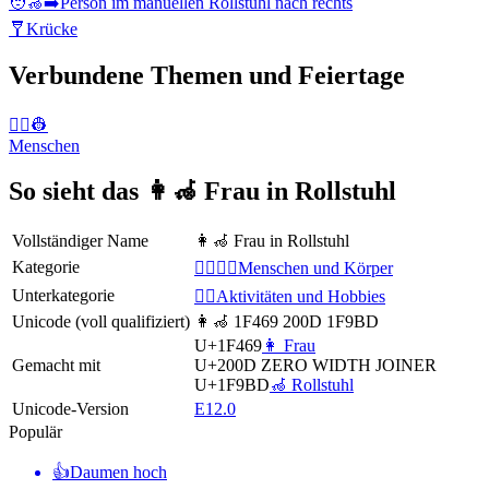
🧑‍🦽‍➡️
Person im manuellen Rollstuhl nach rechts
🩼
Krücke
Verbundene Themen und Feiertage
👨‍✈️👷
Menschen
So sieht das 👩‍🦽 Frau in Rollstuhl
Vollständiger Name
👩‍🦽 Frau in Rollstuhl
Kategorie
👩‍❤️‍💋‍👨Menschen und Körper
Unterkategorie
💆‍♂️Aktivitäten und Hobbies
Unicode (voll qualifiziert)
👩‍🦽 1F469 200D 1F9BD
U+1F469
👩 Frau
Gemacht mit
U+200D
ZERO WIDTH JOINER
U+1F9BD
🦽 Rollstuhl
Unicode-Version
E12.0
Populär
👍
Daumen hoch