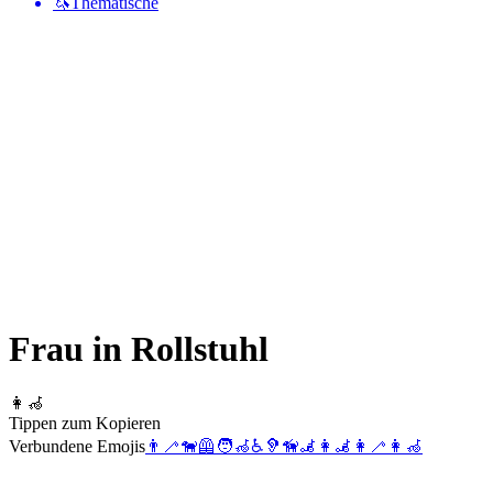
🦄
Thematische
Frau in Rollstuhl
👩‍🦽
Tippen zum Kopieren
Verbundene Emojis
👨‍🦯
🐕‍🦺
🧑‍🦽
♿
🦻
🦮
🦼
👩‍🦼
👩‍🦯
👩‍🦽