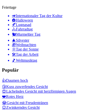
Feiertage
🎺
Internationaler Tag der Kultur
🎃
Halloween
🍂
Lugnasad
🚴
Fahrradtag
🐿
Murmeltier Tag
🎄
Silvester
🎁
Weihnachten
🌞
Tag der Sonne
🛠
Tag der Arbeit
🎵
Weltmusiktag
Populär
👍
Daumen hoch
😘
Kuss zuwerfendes Gesicht
😍
Lächelndes Gesicht mit herzförmigen Augen
❤️
Rotes Herz
😂
Gesicht mit Freudentränen
😉
Zwinkerndes Gesicht