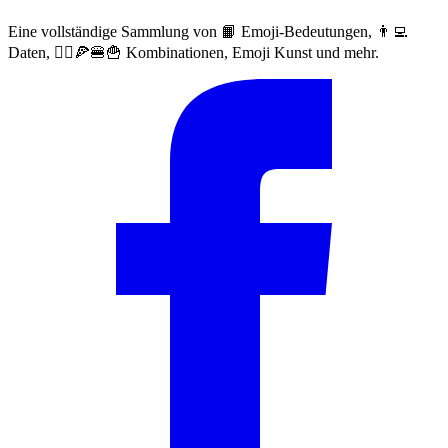
Eine vollständige Sammlung von 📙 Emoji-Bedeutungen, 👨‍💻
Daten, 🙅‍♀️🍕🍔🍟 Kombinationen, Emoji Kunst und mehr.