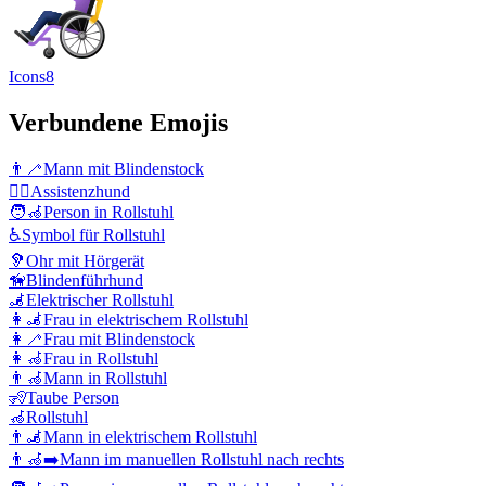
Icons8
Verbundene Emojis
👨‍🦯
Mann mit Blindenstock
🐕‍🦺
Assistenzhund
🧑‍🦽
Person in Rollstuhl
♿
Symbol für Rollstuhl
🦻
Ohr mit Hörgerät
🦮
Blindenführhund
🦼
Elektrischer Rollstuhl
👩‍🦼
Frau in elektrischem Rollstuhl
👩‍🦯
Frau mit Blindenstock
👩‍🦽
Frau in Rollstuhl
👨‍🦽
Mann in Rollstuhl
🧏
Taube Person
🦽
Rollstuhl
👨‍🦼
Mann in elektrischem Rollstuhl
👨‍🦽‍➡️
Mann im manuellen Rollstuhl nach rechts