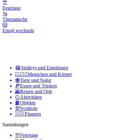
🎊
Feiertage
🦄
Thematische
🎲
Emoji wechseln
😂
Smileys und Emotionen
👩‍❤️‍💋‍👨
Menschen und Körper
🐝
Tiere und Natur
🍕
Essen und Trinken
🌇
Reisen und Orte
🥎
Aktivitäten
📙
Objekte
💯
Symbole
🇺🇸
Flaggen
Sammlungen
🎊
Feiertage