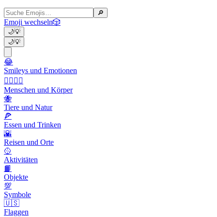
🔎
Emoji wechseln
🎲
🌙
💡
🌙
💡
😂
Smileys und Emotionen
👩‍❤️‍💋‍👨
Menschen und Körper
🐝
Tiere und Natur
🍕
Essen und Trinken
🌇
Reisen und Orte
🥎
Aktivitäten
📙
Objekte
💯
Symbole
🇺🇸
Flaggen