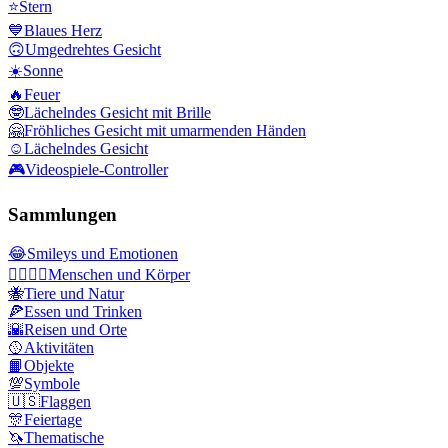
⭐
Stern
💙
Blaues Herz
🙃
Umgedrehtes Gesicht
☀️
Sonne
🔥
Feuer
🤓
Lächelndes Gesicht mit Brille
🤗
Fröhliches Gesicht mit umarmenden Händen
☺️
Lächelndes Gesicht
🎮
Videospiele-Controller
Sammlungen
😂
Smileys und Emotionen
👩‍❤️‍💋‍👨
Menschen und Körper
🐝
Tiere und Natur
🍕
Essen und Trinken
🌇
Reisen und Orte
🥎
Aktivitäten
📙
Objekte
💯
Symbole
🇺🇸
Flaggen
🎊
Feiertage
🦄
Thematische