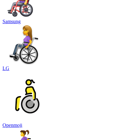
Samsung
LG
Openmoji