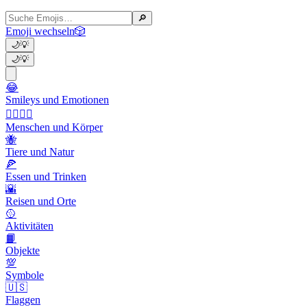
🔎
Emoji wechseln
🎲
🌙
💡
🌙
💡
😂
Smileys und Emotionen
👩‍❤️‍💋‍👨
Menschen und Körper
🐝
Tiere und Natur
🍕
Essen und Trinken
🌇
Reisen und Orte
🥎
Aktivitäten
📙
Objekte
💯
Symbole
🇺🇸
Flaggen