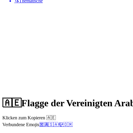
🦄
Thematische
🇦🇪
Flagge der Vereinigten Ara
Klicken zum Kopieren 🇦🇪
Verbundene Emojis
🈺
🈵
🇸🇦
📪
🇴🇲