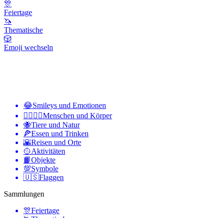
🎊
Feiertage
🦄
Thematische
🎲
Emoji wechseln
😂
Smileys und Emotionen
👩‍❤️‍💋‍👨
Menschen und Körper
🐝
Tiere und Natur
🍕
Essen und Trinken
🌇
Reisen und Orte
🥎
Aktivitäten
📙
Objekte
💯
Symbole
🇺🇸
Flaggen
Sammlungen
🎊
Feiertage